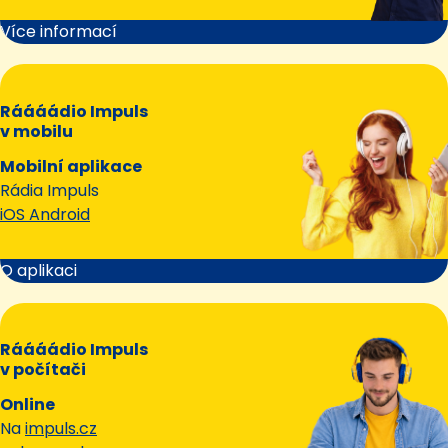
Více informací
Ráááádio Impuls
v mobilu
Mobilní aplikace
Rádia Impuls
iOS Android
O aplikaci
Ráááádio Impuls
v počítači
Online
Na
impuls.cz