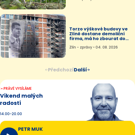
Torzo výškové budovy ve
Zlíně dostane demoliční
firma, má ho zbourat do
pěti týdnů
Zlín - zprávy • 04. 08. 2026
Předchozí
Další
PRÁVĚ VYSÍLÁME
Víkend malých
radostí
14.00-20.00
PETR MUK