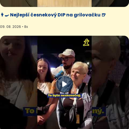
👨‍🍳 Nejlepší česnekový DIP na grilovačku 🍺
09. 08. 2026 • 8x