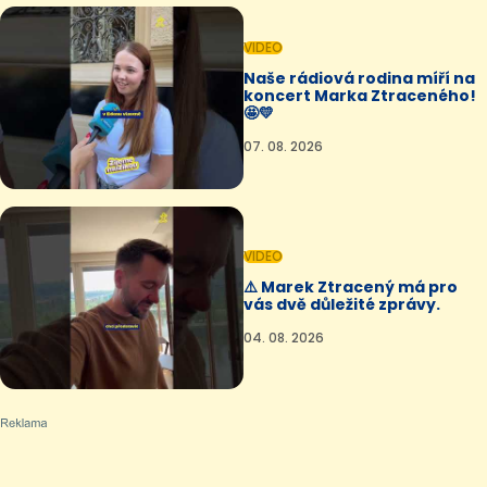
VIDEO
Naše rádiová rodina míří na
koncert Marka Ztraceného!
🤩💛
07. 08. 2026
VIDEO
⚠️ Marek Ztracený má pro
vás dvě důležité zprávy.
04. 08. 2026