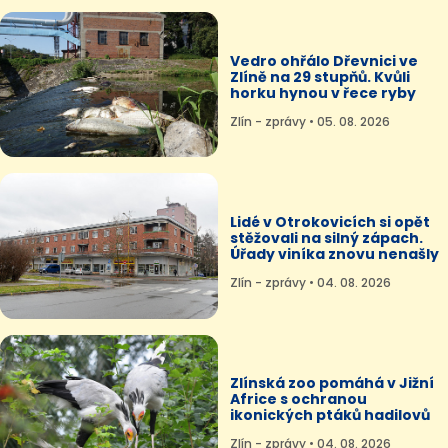
Vedro ohřálo Dřevnici ve
Zlíně na 29 stupňů. Kvůli
horku hynou v řece ryby
Zlín - zprávy • 05. 08. 2026
Lidé v Otrokovicích si opět
stěžovali na silný zápach.
Úřady viníka znovu nenašly
Zlín - zprávy • 04. 08. 2026
Zlínská zoo pomáhá v Jižní
Africe s ochranou
ikonických ptáků hadilovů
Zlín - zprávy • 04. 08. 2026