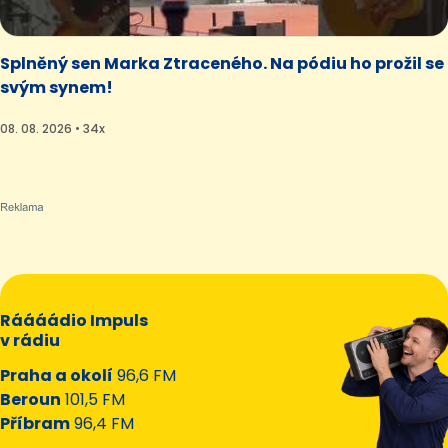
Splněný sen Marka Ztraceného. Na pódiu ho prožil se
svým synem!
08. 08. 2026 • 34x
Ráááádio Impuls
v rádiu
Praha a okolí
96,6 FM
Beroun
101,5 FM
Příbram
96,4 FM