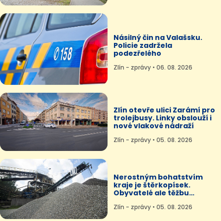
Násilný čin na Valašsku.
Policie zadržela
podezřelého
Zlín - zprávy • 06. 08. 2026
Zlín otevře ulici Zarámí pro
trolejbusy. Linky obslouží i
nové vlakové nádraží
Zlín - zprávy • 05. 08. 2026
Nerostným bohatstvím
kraje je štěrkopísek.
Obyvatelé ale těžbu
odmítají
Zlín - zprávy • 05. 08. 2026