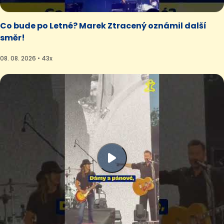
Co bude po Letné? Marek Ztracený oznámil další
směr!
08. 08. 2026 • 43x