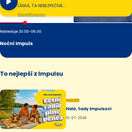
LÁSKA, TA NEBEZPEČNÁ…
Playlist
Program
Následuje 20.00-06.00
Noční Impuls
To nejlepší z Impulsu
SOUTĚŽ
Haló, tady Impulsovi
01. 07. 2026