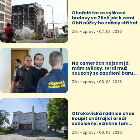
Ohořelé torzo výškové
budovy ve Zlíně jde k zemi.
Obří nůžky ho začaly stříhat
Zlín - zprávy • 07. 08. 2026
Na kamerách nejsem já,
mám svědky, tvrdí muž
souzený ze zapálení baru ve
Zlíně
Zlín - zprávy • 06. 08. 2026
Otrokovická radnice chce
koupit chátrající areál
sokolovny, vznikne tam
sportovní centrum
Zlín - zprávy • 06. 08. 2026