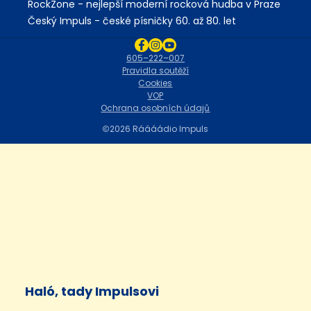
RockZone - nejlepší moderní rocková hudba v Praze
Český Impuls - české písničky 60. až 80. let
605–222–007
Pravidla soutěží
Cookies
VOP
Ochrana osobních údajů
2026 Ráááádio Impuls
Haló, tady Impulsovi