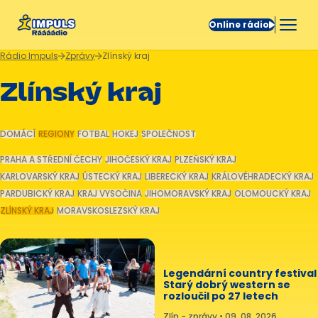
Online rádio
Rádio Impuls
Zprávy
Zlínský kraj
Zlínský kraj
DOMÁCÍ
REGIONY
FOTBAL
HOKEJ
SPOLEČNOST
PRAHA A STŘEDNÍ ČECHY
JIHOČESKÝ KRAJ
PLZEŇSKÝ KRAJ
KARLOVARSKÝ KRAJ
ÚSTECKÝ KRAJ
LIBERECKÝ KRAJ
KRÁLOVÉHRADECKÝ KRAJ
PARDUBICKÝ KRAJ
KRAJ VYSOČINA
JIHOMORAVSKÝ KRAJ
OLOMOUCKÝ KRAJ
ZLÍNSKÝ KRAJ
MORAVSKOSLEZSKÝ KRAJ
Legendární country festival
Starý dobrý western se
rozloučil po 27 letech
Zlín - zprávy • 09. 08. 2026