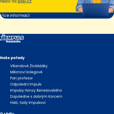
nebo na
play.cz
Více informací
Naše pořady
Víkendové Živááááky
Milionoví kolegové
Pan profesor
Odpolední Impuls
Impulsy Honzy Benešovského
Dopoledne s dobrým Korcem
Haló, tady Impulsovi
O rádiu