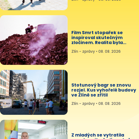
Film Smrt stopařek se
inspiroval skutečným
zločinem. Realita byla
mnohem děsivější
Zlín - zprávy • 08. 08. 2026
Stotunový bagr se znovu
rozjel. Kus vyhořelé budovy
ve Zlíně se zřítil
Zlín - zprávy • 08. 08. 2026
Z mladých se vytratila