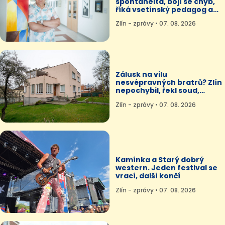
spontaneita, bojí se chyb,
říká vsetínský pedagog a
divadelník
Zlín - zprávy • 07. 08. 2026
Zálusk na vilu
nesvépravných bratrů? Zlín
nepochybil, řekl soud,
spekulace odmítl
Zlín - zprávy • 07. 08. 2026
Kamínka a Starý dobrý
western. Jeden festival se
vrací, další končí
Zlín - zprávy • 07. 08. 2026