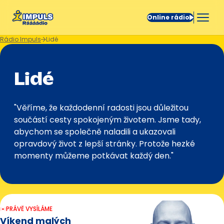
Online rádio
Rádio Impuls
Lidé
Lidé
"Věříme, že každodenní radosti jsou důležitou
součástí cesty spokojeným životem. Jsme tady,
abychom se společně naladili a ukazovali
opravdový život z lepší stránky. Protože hezké
momenty můžeme potkávat každý den."
PRÁVĚ VYSÍLÁME
Víkend malých