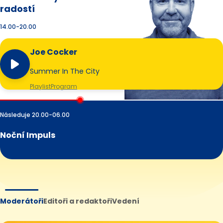
radostí
14.00-20.00
Joe Cocker
Summer In The City
Playlist
Program
Následuje 20.00-06.00
Noční Impuls
Moderátoři
Editoři a redaktoři
Vedení