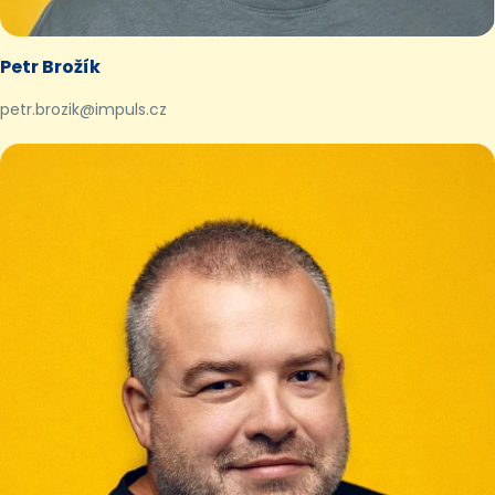
Petr Brožík
petr.brozik@impuls.cz