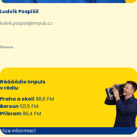
Ludvík Pospíšil
ludvik.pospisil@impuls.cz
Ráááádio Impuls
v rádiu
Praha a okolí
96,6 FM
Beroun
101,5 FM
Příbram
96,4 FM
Více informací