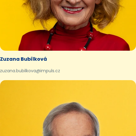
Zuzana Bubílková
zuzana.bubilkova@impuls.cz