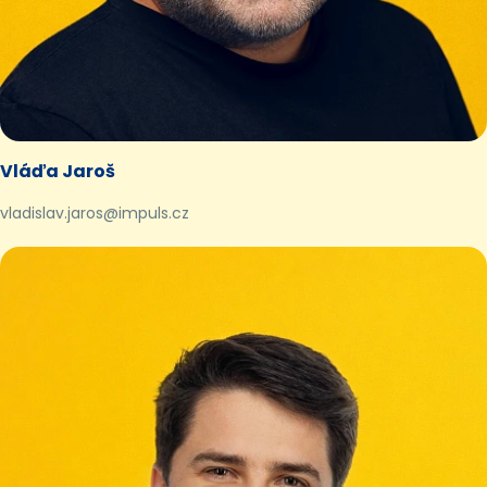
Vláďa Jaroš
vladislav.jaros@impuls.cz