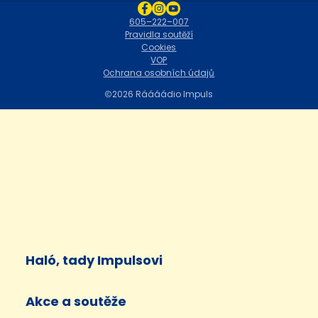
605–222–007
Pravidla soutěží
Cookies
VOP
Ochrana osobních údajů
2026 Ráááádio Impuls
Haló, tady Impulsovi
Akce a soutěže