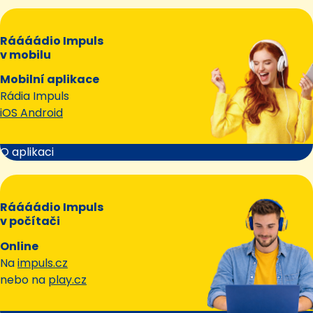
Ráááádio Impuls
v mobilu
Mobilní aplikace
Rádia Impuls
iOS Android
O aplikaci
Ráááádio Impuls
v počítači
Online
Na
impuls.cz
nebo na
play.cz