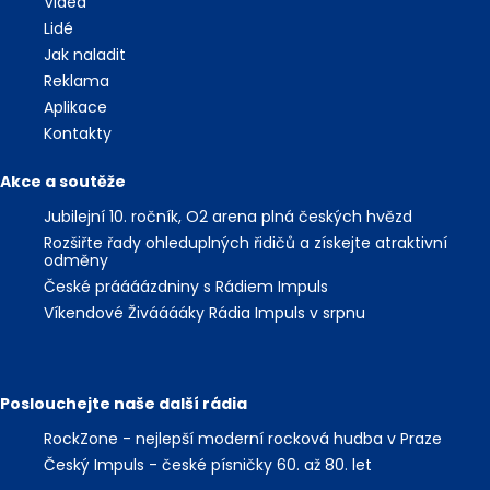
Videa
Lidé
Jak naladit
Reklama
Aplikace
Kontakty
Akce a soutěže
Jubilejní 10. ročník, O2 arena plná českých hvězd
Rozšiřte řady ohleduplných řidičů a získejte atraktivní
odměny
České práááázdniny s Rádiem Impuls
Víkendové Živááááky Rádia Impuls v srpnu
Poslouchejte naše další rádia
RockZone - nejlepší moderní rocková hudba v Praze
Český Impuls - české písničky 60. až 80. let