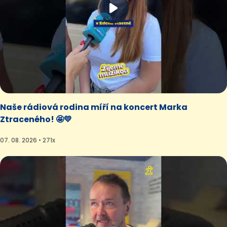
Naše rádiová rodina míří na koncert Marka
Ztraceného! 🤩💛
07. 08. 2026 • 271x