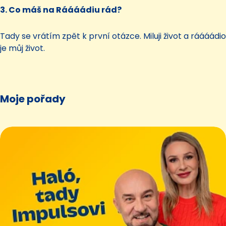
3. Co máš na Ráááádiu rád?
Tady se vrátím zpět k první otázce. Miluji život a ráááádio
je můj život.
Moje pořady