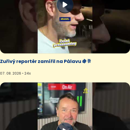
Zuřivý reportér zamířil na Pálavu 🍇🥂
07. 08. 2026 • 24x