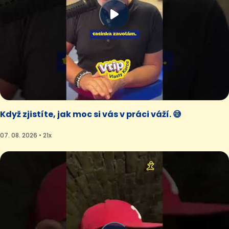
Když zjistíte, jak moc si vás v práci váží. 😅
07. 08. 2026 • 21x