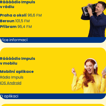
Ráááádio Impuls
v rádiu
Praha a okolí
96,6 FM
Beroun
101,5 FM
Příbram
96,4 FM
Více informací
Ráááádio Impuls
v mobilu
Mobilní aplikace
Rádia Impuls
iOS Android
O aplikaci