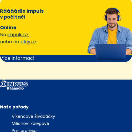
Ráááádio Impuls
v počítači
Online
Na
impuls.cz
nebo na
play.cz
Více informací
Naše pořady
Víkendové Živááááky
Milionoví kolegové
Pan profesor