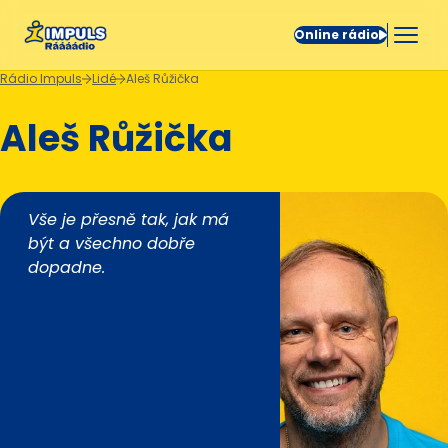
Online rádio
Rádio Impuls
Lidé
Aleš Růžička
Aleš Růžička
Vše je přesně tak, jak má
být a všechno dobře
dopadne.