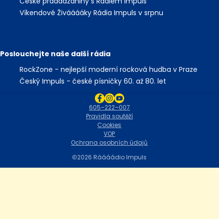
České práááázdniny s Rádiem Impuls
Víkendové Živááááky Rádia Impuls v srpnu
Poslouchejte naše další rádia
RockZone - nejlepší moderní rocková hudba v Praze
Český Impuls - české písničky 60. až 80. let
605–222–007
Pravidla soutěží
Cookies
VOP
Ochrana osobních údajů
2026 Ráááádio Impuls