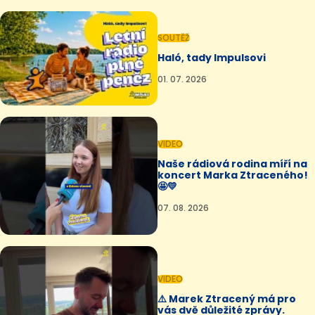
SOUTĚŽ
Haló, tady Impulsovi
01. 07. 2026
VIDEO
Naše rádiová rodina míří na
koncert Marka Ztraceného!
🤩💛
07. 08. 2026
VIDEO
⚠️ Marek Ztracený má pro
vás dvě důležité zprávy.