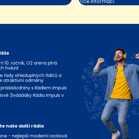
Více informací
těže
jní 10. ročník, O2 arena plná
ch hvězd
te řady ohleduplných řidičů a
te atraktivní odměny
 práááázdniny s Rádiem Impuls
ové Živááááky Rádia Impuls v
te naše další rádia
ne - nejlepší moderní rocková