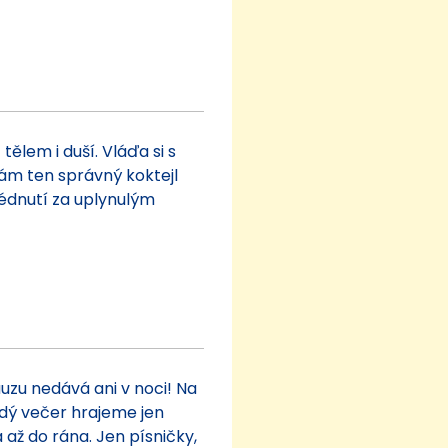
tělem i duší. Vláďa si s
ám ten správný koktejl
lédnutí za uplynulým
auzu nedává ani v noci! Na
ždý večer hrajeme jen
 až do rána. Jen písničky,