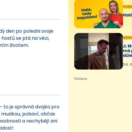
POŘ
Haló
dý den po poledni svoje
 hostů se ptá na věci,
VIDE
ním životem.
⚠️ 
má 
důle
04. 0
– to je správná dvojka pro
í muzikou, pobaví, občas
osobnosti a nechybějí ani
adost!