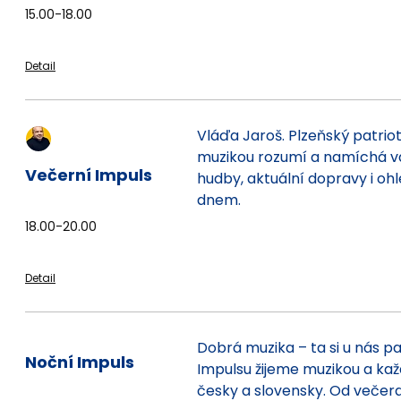
15.00-18.00
Detail
Vláďa Jaroš. Plzeňský patriot 
muzikou rozumí a namíchá v
Večerní Impuls
hudby, aktuální dopravy i oh
dnem.
18.00-20.00
Detail
Dobrá muzika – ta si u nás p
Noční Impuls
Impulsu žijeme muzikou a ka
česky a slovensky. Od večera