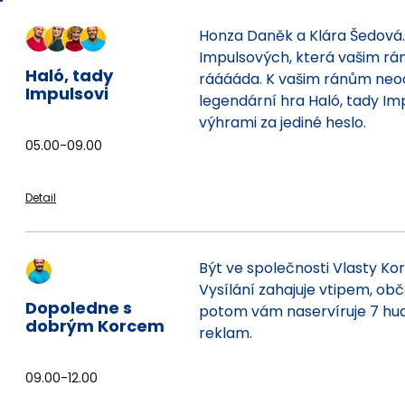
Honza Daněk a Klára Šedová. 
Impulsových, která vašim rá
Haló, tady
rááááda. K vašim ránům neodm
Impulsovi
legendární hra Haló, tady Im
výhrami za jediné heslo.
05.00-09.00
Detail
Být ve společnosti Vlasty Kor
Vysílání zahajuje vtipem, ob
Dopoledne s
potom vám naservíruje 7 hu
dobrým Korcem
reklam.
09.00-12.00