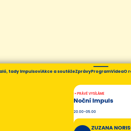
aló, tady Impulsovi
Akce a soutěže
Zprávy
Program
Videa
O r
PRÁVĚ VYSÍLÁME
Noční Impuls
20.00-05.00
ZUZANA NORI