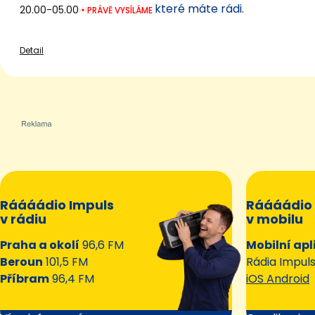
které máte rádi.
20.00-05.00
PRÁVĚ VYSÍLÁME
Detail
Ráááádio Impuls
Ráááádio 
v rádiu
v mobilu
Praha a okolí
96,6 FM
Mobilní apl
Beroun
101,5 FM
Rádia Impul
Příbram
96,4 FM
iOS Android