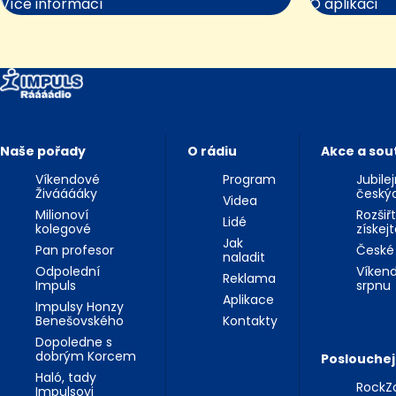
Více informací
O aplikaci
Naše pořady
O rádiu
Akce a sou
Víkendové
Program
Jubile
Živááááky
český
Videa
Milionoví
Rozšiř
Lidé
kolegové
získej
Jak
Pan profesor
České
naladit
Odpolední
Víkend
Reklama
Impuls
srpnu
Aplikace
Impulsy Honzy
Benešovského
Kontakty
Dopoledne s
dobrým Korcem
Poslouchej
Haló, tady
RockZo
Impulsovi