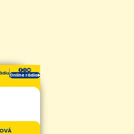
ádiu
Online rádio
SOVÁ