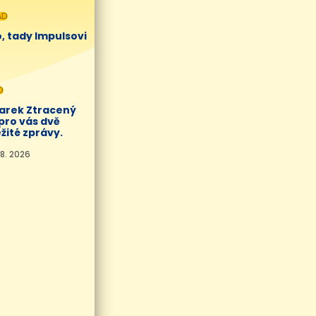
AD
, tady Impulsovi
O
Marek Ztracený
pro vás dvě
žité zprávy.
8. 2026