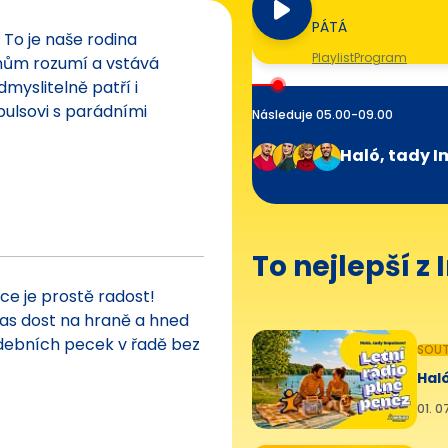
PÁTÁ
To je naše rodina
Playlist
Program
nům rozumí a vstává
yslitelně patří i
pulsovi s parádními
Následuje 05.00-09.00
Haló, tady I
To nejlepší z
ce je prostě radost!
čas dost na hraně a hned
debních pecek v řadě bez
SOUT
Haló
01. 0