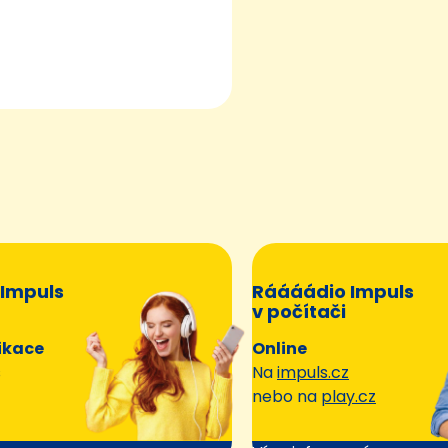
Impuls
Ráááádio Impuls
v počítači
ikace
Online
s
Na
impuls.cz
nebo na
play.cz