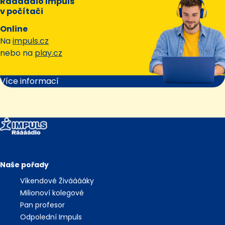
Ráááádio Impuls
v počítači
Online
Na
impuls.cz
nebo na
play.cz
Více informací
Naše pořady
Víkendové Živááááky
Milionoví kolegové
Pan profesor
Odpolední Impuls