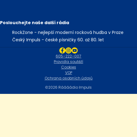
Poslouchejte naše další rádia
RockZone - nejlepší moderní rocková hudba v Praze
Český Impuls - české písničky 60. až 80. let
605–222–007
Pravidla soutěží
Cookies
VOP
Ochrana osobních údajů
2026 Ráááádio Impuls