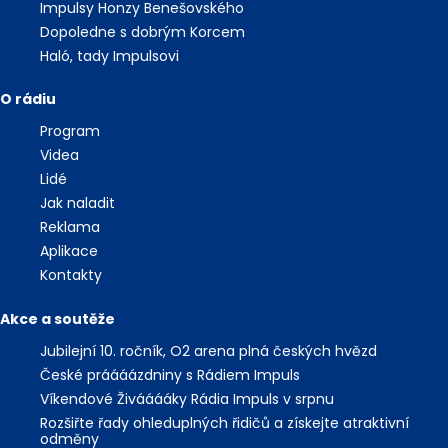
Impulsy Honzy Benešovského
Dopoledne s dobrým Korcem
Haló, tady Impulsovi
O rádiu
Program
Videa
Lidé
Jak naladit
Reklama
Aplikace
Kontakty
Akce a soutěže
Jubilejní 10. ročník, O2 arena plná českých hvězd
České práááázdniny s Rádiem Impuls
Víkendové Živááááky Rádia Impuls v srpnu
Rozšiřte řady ohleduplných řidičů a získejte atraktivní
odměny