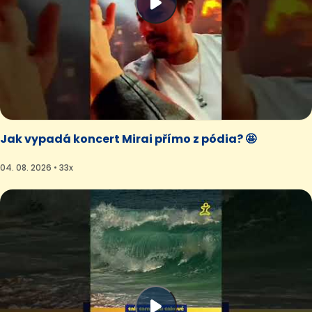
Jak vypadá koncert Mirai přímo z pódia? 🤩
04. 08. 2026 • 33x