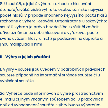
8. U soutěží, o jejichž výherci rozhoduje hlasování
čtenářů/diváků, získá výhru ta osoba, jež získá nejvyšší
počet hlasů. V případě shodného nejvyššího počtu hlasů
rozhodne o výherci losování. Organizátor si u takovýchto
soutěží vyhrazuje právo bez dalšího zkrátit či změnit
dříve oznámenou dobu hlasování a vyřazovat podle
svého uvážení hlasy, u nichž je podezření na duplicitu či
jinou manipulaci s nimi.
III. Výhry a jejich předání
1. Výhry v soutěži jsou uvedeny v podrobných pravidlech
soutěže případně na informační stránce soutěže či u
vyhlášení soutěže.
2a. Výherce bude informován o výhře prostřednictvím
e-mailu či jiným vhodným způsobem do 10 pracovních
dnů od vyhodnocení soutěže. Výhry budou výhercům