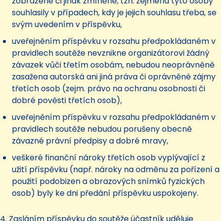
zobrazené či jinak zmíněné, tzn. zejména tyto osoby
souhlasily v případech, kdy je jejich souhlasu třeba, se
svým uvedením v příspěvku,
uveřejněním příspěvku v rozsahu předpokládaném v
pravidlech soutěže nevznikne organizátorovi žádný
závazek vůči třetím osobám, nebudou neoprávněně
zasažena autorská ani jiná práva či oprávněné zájmy
třetích osob (zejm. právo na ochranu osobnosti či
dobré pověsti třetích osob),
uveřejněním příspěvku v rozsahu předpokládaném v
pravidlech soutěže nebudou porušeny obecně
závazné právní předpisy a dobré mravy,
veškeré finanční nároky třetích osob vyplývající z
užití příspěvku (např. nároky na odměnu za pořízení a
použití podobizen a obrazových snímků fyzických
osob) byly ke dni předání příspěvku uspokojeny.
4. Zasláním příspěvku do soutěže účastník uděluje