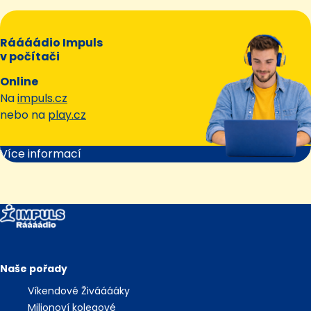
Ráááádio Impuls
v počítači
Online
Na
impuls.cz
nebo na
play.cz
Více informací
Naše pořady
Víkendové Živááááky
Milionoví kolegové