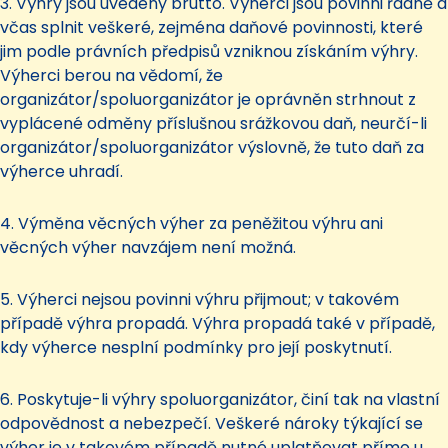
3. Výhry jsou uvedeny brutto. Výherci jsou povinni řádně a
včas splnit veškeré, zejména daňové povinnosti, které
jim podle právních předpisů vzniknou získáním výhry.
Výherci berou na vědomí, že
organizátor/spoluorganizátor je oprávněn strhnout z
vyplácené odměny příslušnou srážkovou daň, neurčí-li
organizátor/spoluorganizátor výslovně, že tuto daň za
výherce uhradí.
4. Výměna věcných výher za peněžitou výhru ani
věcných výher navzájem není možná.
5. Výherci nejsou povinni výhru přijmout; v takovém
případě výhra propadá. Výhra propadá také v případě,
kdy výherce nesplní podmínky pro její poskytnutí.
6. Poskytuje-li výhry spoluorganizátor, činí tak na vlastní
odpovědnost a nebezpečí. Veškeré nároky týkající se
výher je v takovém případě nutné uplatňovat přímo u