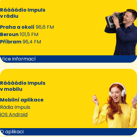
Ráááádio Impuls
v rádiu
Praha a okolí
96,6 FM
Beroun
101,5 FM
Příbram
96,4 FM
Více informací
Ráááádio Impuls
v mobilu
Mobilní aplikace
Rádia Impuls
iOS Android
O aplikaci