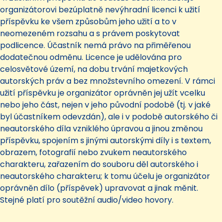
organizátorovi bezúplatně nevýhradní licenci k užití
příspěvku ke všem způsobům jeho užití a to v
neomezeném rozsahu a s právem poskytovat
podlicence. Účastník nemá právo na přiměřenou
dodatečnou odměnu. Licence je udělována pro
celosvětové území, na dobu trvání majetkových
autorských práv a bez množstevního omezení. V rámci
užití příspěvku je organizátor oprávněn jej užít vcelku
nebo jeho část, nejen v jeho původní podobě (tj. v jaké
byl účastníkem odevzdán), ale i v podobě autorského či
neautorského díla vzniklého úpravou a jinou změnou
příspěvku, spojením s jinými autorskými díly i s textem,
obrazem, fotografií nebo zvukem neautorského
charakteru, zařazením do souboru děl autorského i
neautorského charakteru; k tomu účelu je organizátor
oprávněn dílo (příspěvek) upravovat a jinak měnit.
Stejné platí pro soutěžní audio/video hovory.