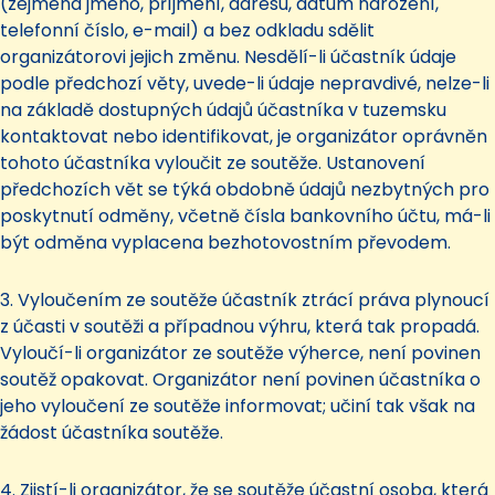
(zejména jméno, příjmení, adresu, datum narození,
telefonní číslo, e-mail) a bez odkladu sdělit
organizátorovi jejich změnu. Nesdělí-li účastník údaje
podle předchozí věty, uvede-li údaje nepravdivé, nelze-li
na základě dostupných údajů účastníka v tuzemsku
kontaktovat nebo identifikovat, je organizátor oprávněn
tohoto účastníka vyloučit ze soutěže. Ustanovení
předchozích vět se týká obdobně údajů nezbytných pro
poskytnutí odměny, včetně čísla bankovního účtu, má-li
být odměna vyplacena bezhotovostním převodem.
3. Vyloučením ze soutěže účastník ztrácí práva plynoucí
z účasti v soutěži a případnou výhru, která tak propadá.
Vyloučí-li organizátor ze soutěže výherce, není povinen
soutěž opakovat. Organizátor není povinen účastníka o
jeho vyloučení ze soutěže informovat; učiní tak však na
žádost účastníka soutěže.
4. Zjistí-li organizátor, že se soutěže účastní osoba, která