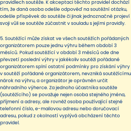
pravidlech soutěže. K akceptaci těchto pravidel dochází
tím, že daná osoba odešle odpověď na soutěžní otázku,
odešle příspěvek do soutěže či jinak jednoznačně projeví
svoji vůli se soutěže zúčastnit v souladu s jejími pravidly.
5. Soutěžící může získat ve všech soutěžích pořádaných
organizátorem pouze jednu výhru během období 3
měsíců. Pokud soutěžící v období 3 měsíců ode dne
převzetí poslední výhry v jakékoliv soutěži pořádané
organizátorem splní ostatní podmínky pro získání výhry
v soutěží pořádané organizátorem, nevzniká soutěžícímu
nárok na výhru, a organizátor je oprávněn určit
náhradního výherce. Za jednoho účastníka soutěže
(soutěžícího) se považuje nejen osoba stejného jména,
příjmení a adresy, ale rovněž osoba používající stejné
telefonní číslo, e-mailovou adresu nebo doručovací
adresu, pokud z okolností vyplývá obcházení těchto
pravidel.