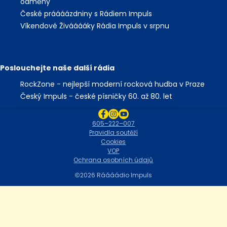
odměny
České práááázdniny s Rádiem Impuls
Víkendové Živááááky Rádia Impuls v srpnu
Poslouchejte naše další rádia
RockZone - nejlepší moderní rocková hudba v Praze
Český Impuls - české písničky 60. až 80. let
605–222–007
Pravidla soutěží
Cookies
VOP
Ochrana osobních údajů
2026 Ráááádio Impuls