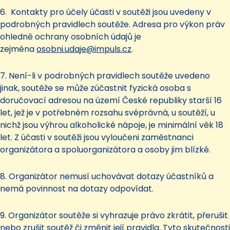
6. Kontakty pro účely účasti v soutěži jsou uvedeny v
podrobných pravidlech soutěže. Adresa pro výkon práv
ohledně ochrany osobních údajů je
zejména
osobni.udaje@impuls.cz
.
7. Není-li v podrobných pravidlech soutěže uvedeno
jinak, soutěže se může zúčastnit fyzická osoba s
doručovací adresou na území České republiky starší 16
let, jež je v potřebném rozsahu svéprávná, u soutěží, u
nichž jsou výhrou alkoholické nápoje, je minimální věk 18
let. Z účasti v soutěži jsou vyloučeni zaměstnanci
organizátora a spoluorganizátora a osoby jim blízké.
8. Organizátor nemusí uchovávat dotazy účastníků a
nemá povinnost na dotazy odpovídat.
9. Organizátor soutěže si vyhrazuje právo zkrátit, přerušit
nebo zrušit soutěž či změnit její pravidla. Tyto skutečnosti