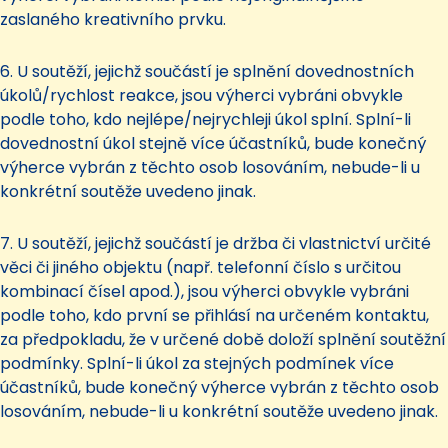
zaslaného kreativního prvku.
6. U soutěží, jejichž součástí je splnění dovednostních
úkolů/rychlost reakce, jsou výherci vybráni obvykle
podle toho, kdo nejlépe/nejrychleji úkol splní. Splní-li
dovednostní úkol stejně více účastníků, bude konečný
výherce vybrán z těchto osob losováním, nebude-li u
konkrétní soutěže uvedeno jinak.
7. U soutěží, jejichž součástí je držba či vlastnictví určité
věci či jiného objektu (např. telefonní číslo s určitou
kombinací čísel apod.), jsou výherci obvykle vybráni
podle toho, kdo první se přihlásí na určeném kontaktu,
za předpokladu, že v určené době doloží splnění soutěžní
podmínky. Splní-li úkol za stejných podmínek více
účastníků, bude konečný výherce vybrán z těchto osob
losováním, nebude-li u konkrétní soutěže uvedeno jinak.