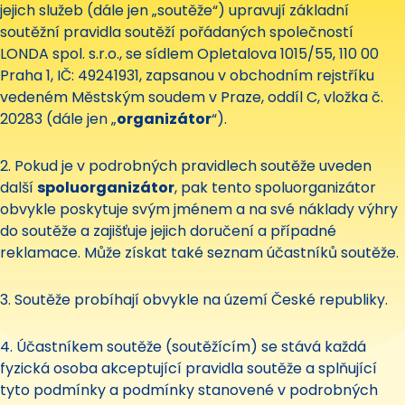
jejich služeb (dále jen „soutěže“) upravují základní
soutěžní pravidla soutěží pořádaných společností
LONDA spol. s.r.o., se sídlem Opletalova 1015/55, 110 00
Praha 1, IČ: 49241931, zapsanou v obchodním rejstříku
vedeném Městským soudem v Praze, oddíl C, vložka č.
20283 (dále jen „
organizátor
“).
2. Pokud je v podrobných pravidlech soutěže uveden
další
spoluorganizátor
, pak tento spoluorganizátor
obvykle poskytuje svým jménem a na své náklady výhry
do soutěže a zajišťuje jejich doručení a případné
reklamace. Může získat také seznam účastníků soutěže.
3. Soutěže probíhají obvykle na území České republiky.
4. Účastníkem soutěže (soutěžícím) se stává každá
fyzická osoba akceptující pravidla soutěže a splňující
tyto podmínky a podmínky stanovené v podrobných