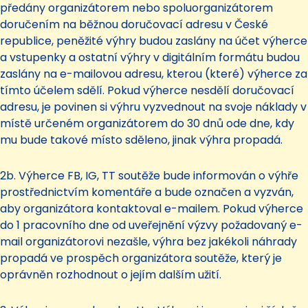
předány organizátorem nebo spoluorganizátorem
doručením na běžnou doručovací adresu v České
republice, peněžité výhry budou zaslány na účet výherce
a vstupenky a ostatní výhry v digitálním formátu budou
zaslány na e-mailovou adresu, kterou (které) výherce za
tímto účelem sdělí. Pokud výherce nesdělí doručovací
adresu, je povinen si výhru vyzvednout na svoje náklady v
místě určeném organizátorem do 30 dnů ode dne, kdy
mu bude takové místo sděleno, jinak výhra propadá.
2b. Výherce FB, IG, TT soutěže bude informován o výhře
prostřednictvím komentáře a bude označen a vyzván,
aby organizátora kontaktoval e-mailem. Pokud výherce
do 1 pracovního dne od uveřejnění výzvy požadovaný e-
mail organizátorovi nezašle, výhra bez jakékoli náhrady
propadá ve prospěch organizátora soutěže, který je
oprávněn rozhodnout o jejím dalším užití.