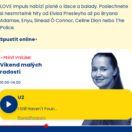
LOVE Impuls nabízí písně o lásce a balady. Poslechnete
si nesmrtelné hity od Elvisa Presleyho až po Bryana
Adamse, Enyu, Sinead Ó Connor, Celine Dion nebo The
Police.
Spustit online
PRÁVĚ VYSÍLÁME
Víkend malých
radostí
10.00-14.00
U2
I Still Haven't Foun…
Playlist
Program