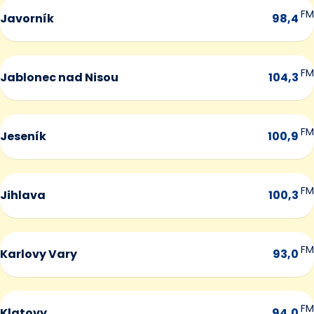
FM
Javorník
98,4
FM
Jablonec nad Nisou
104,3
FM
Jeseník
100,9
FM
Jihlava
100,3
FM
Karlovy Vary
93,0
FM
Klatovy
94,0