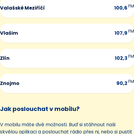
FM
Valašské Meziříčí
100,6
FM
Vlašim
107,9
FM
Zlín
102,3
FM
Znojmo
90,2
Jak poslouchat v mobilu?
V mobilu máte dvě možnosti. Buď si stáhnout naši
skvělou aplikaci a poslouchat rádio přes ni, nebo si pustit