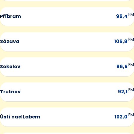
FM
Příbram
96,4
FM
Sázava
106,8
FM
Sokolov
96,5
FM
Trutnov
92,1
FM
Ústí nad Labem
102,0