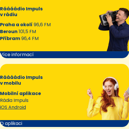
Ráááádio Impuls
v rádiu
Praha a okolí
96,6 FM
Beroun
101,5 FM
Příbram
96,4 FM
Více informací
Ráááádio Impuls
v mobilu
Mobilní aplikace
Rádia Impuls
iOS Android
O aplikaci