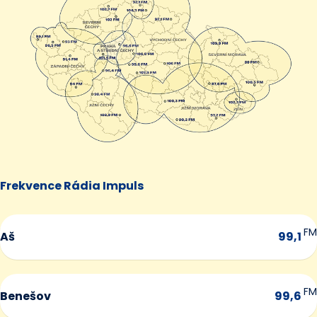
Frekvence Rádia Impuls
FM
Aš
99,1
FM
Benešov
99,6