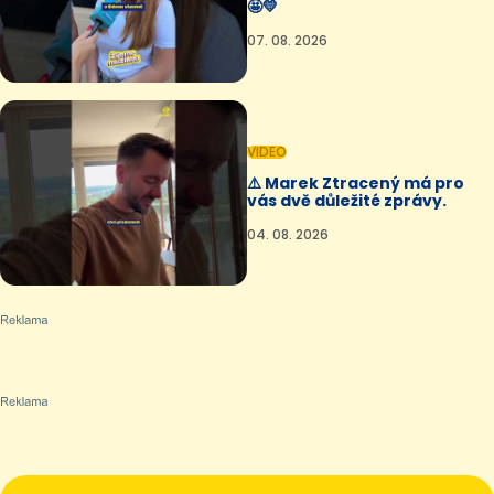
🤩💛
07. 08. 2026
VIDEO
⚠️ Marek Ztracený má pro
vás dvě důležité zprávy.
04. 08. 2026