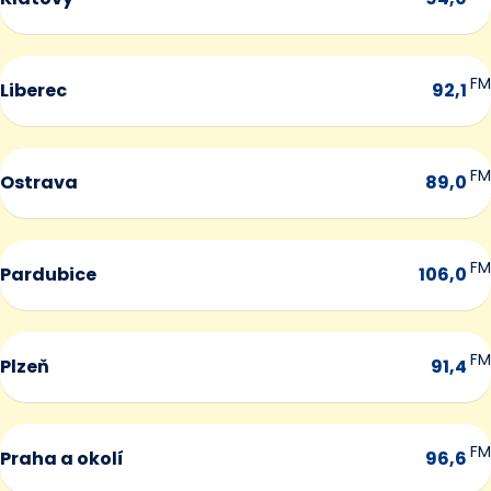
FM
Liberec
92,1
FM
Ostrava
89,0
FM
Pardubice
106,0
FM
Plzeň
91,4
FM
Praha a okolí
96,6