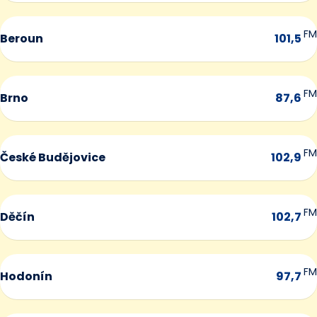
FM
Beroun
101,5
FM
Brno
87,6
FM
České Budějovice
102,9
FM
Děčín
102,7
FM
Hodonín
97,7