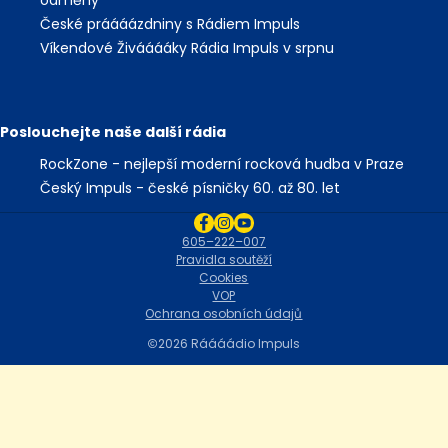
České práááázdniny s Rádiem Impuls
Víkendové Živááááky Rádia Impuls v srpnu
Poslouchejte naše další rádia
RockZone - nejlepší moderní rocková hudba v Praze
Český Impuls - české písničky 60. až 80. let
605–222–007
Pravidla soutěží
Cookies
VOP
Ochrana osobních údajů
2026 Ráááádio Impuls