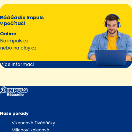
Ráááádio Impuls
v počítači
Online
Na
impuls.cz
nebo na
play.cz
Více informací
Naše pořady
Víkendové Živááááky
Milionoví kolegové