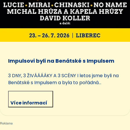
Impulsovi byli na Benátské s Impulsem
3 DNY, 3 ŽIVÁÁÁÁKY A 3 SCÉNY I letos jsme byli na
Benátské s Impulsem a byla to pořádná
festivalová jízda. 3 dny živého vysílání přímo z
areálu Vesec u Liberce, 3 Živááááky v přímém
Více informací
přenosu a s našimi moderátory jste se mohli
potkat hned na třech scénách. Benátská! s
Impulsem letos znovu žila muzikou a Impulsovi byli
u toho!