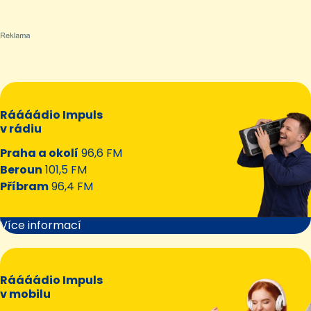
Ráááádio Impuls
v rádiu
Praha a okolí
96,6 FM
Beroun
101,5 FM
Příbram
96,4 FM
Více informací
Ráááádio Impuls
v mobilu