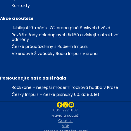
Kontakty
Akce a soutěže
Jubilejní 10. ročník, O2 arena plná českých hvězd
Rozšiřte řady ohleduplných řidičů a získejte atraktivní
odměny
České práááázdniny s Rádiem Impuls
Víkendové Živááááky Rádia Impuls v srpnu
Poslouchejte naše další rádia
RockZone - nejlepší moderní rocková hudba v Praze
Český Impuls - české písničky 60. až 80. let
605–222–007
Pravidla soutěží
Cookies
VOP