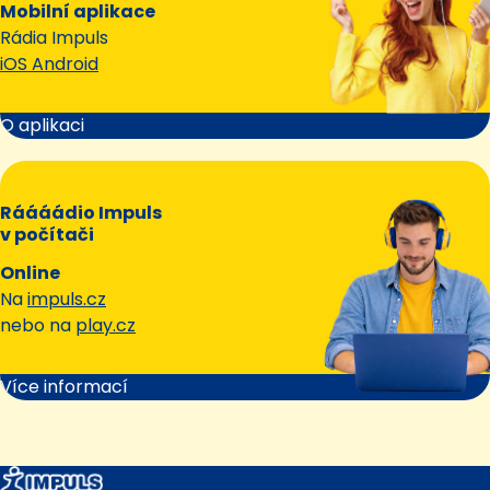
Mobilní aplikace
Rádia Impuls
iOS Android
O aplikaci
Ráááádio Impuls
v počítači
Online
Na
impuls.cz
nebo na
play.cz
Více informací