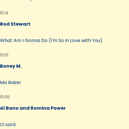
10:14
Rod Stewart
What Am I Gonna Do (I'm So in Love with You)
10:10
Boney M.
Ma Baker
10:06
Al Bano and Romina Power
Ci sarà