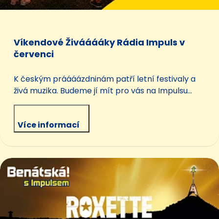
Víkendové Živááááky Rádia Impuls v
červenci
K českým práááázdninám patří letní festivaly a
živá muzika. Budeme jí mít pro vás na Impulsu
pořádnou dávku. Každou sobotu večer od osmi do
devíti vás čeká parádní Živáááák. Když naladíte
Více informací
Impuls, třeba u táboráku, na chatě anebo klidně v
obýváku, přeneseme k vám festivalovou
atmosféru a živou českou i slovenskou muziku od
našich nejlepších a nejznámějších interpretů.