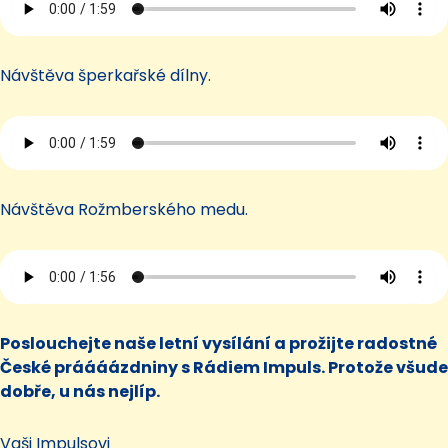
Návštěva šperkařské dílny.
Návštěva Rožmberského medu.
Poslouchejte naše letní vysílání a prožijte radostné
České práááázdniny s Rádiem Impuls. Protože všude
dobře, u nás nejlíp.
Vaši Impulsovi