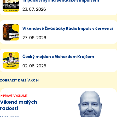
Impulsovi byli na Benátské s Impulsem
23. 07. 2026
Víkendové Živááááky Rádia Impuls v červenci
27. 06. 2026
Český mejdan s Richardem Krajčem
02. 06. 2026
ZOBRAZIT DALŠÍ AKCE
PRÁVĚ VYSÍLÁME
Víkend malých
radostí