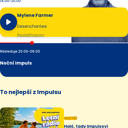
14.00-20.00
Mylene Farmer
Desenchantee
Playlist
Program
Následuje 20.00-06.00
Noční Impuls
To nejlepší z Impulsu
SOUTĚŽ
Haló, tady Impulsovi