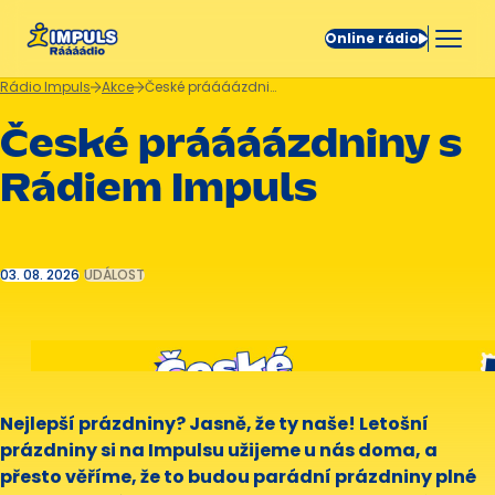
Online rádio
Rádio Impuls
Akce
České práááázdniny s Rádiem Impuls
České práááázdniny s
Rádiem Impuls
03. 08. 2026
UDÁLOST
Nejlepší prázdniny? Jasně, že ty naše! Letošní
prázdniny si na Impulsu užijeme u nás doma, a
přesto věříme, že to budou parádní prázdniny plné