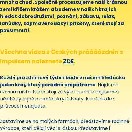
mnoha chutí. Společně procestujeme naši krásnou
zemi křížem krážem a budeme v našich krajích
hledat dobrodružství, poznání, zábavu, relax,
lahůdky, zajímavé rodáky i příběhy, které stojí za
povšimnutí.
Všechna videa z Českých práááázdnin s
Impulsem naleznete
ZDE
.
Každý prázdninový týden bude v našem hledáčku
jeden kraj, který pořádně propátráme.
Najdeme
úžasná místa, která stojí za výlet a určitě objevíme i
nějaké ty tajné a dobře ukryté kouty, které nikde v
průvodci nenajdete.
Zastavíme se na malých farmách, představíme rodinné
výrobce, kteří dělají věci s láskou. Představíme i