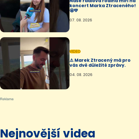
Naše rádiová rodina míří na
koncert Marka Ztraceného!
🤩💛
07. 08. 2026
VIDEO
⚠️ Marek Ztracený má pro
vás dvě důležité zprávy.
04. 08. 2026
Nejnovější videa