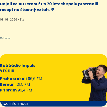
Dojali celou Letnou! Po 70 letech spolu prozradili
recept na šťastný vztah. 💛
08. 08. 2026 • 31x
Ráááádio Impuls
v rádiu
Praha a okolí
96,6 FM
Beroun
101,5 FM
Příbram
96,4 FM
Více informací