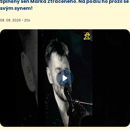
Splněný sen Marka Ztraceného. Na pódiu ho prožil se
svým synem!
08. 08. 2026 • 20x