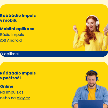
Ráááádio Impuls
v mobilu
Mobilní aplikace
Rádia Impuls
iOS Android
O aplikaci
Ráááádio Impuls
v počítači
Online
Na
impuls.cz
nebo na
play.cz