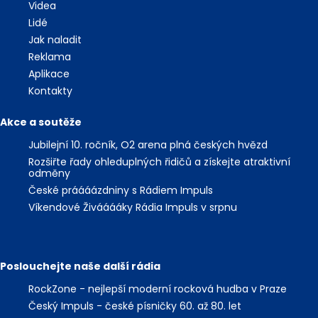
Videa
Lidé
Jak naladit
Reklama
Aplikace
Kontakty
Akce a soutěže
Jubilejní 10. ročník, O2 arena plná českých hvězd
Rozšiřte řady ohleduplných řidičů a získejte atraktivní
odměny
České práááázdniny s Rádiem Impuls
Víkendové Živááááky Rádia Impuls v srpnu
Poslouchejte naše další rádia
RockZone - nejlepší moderní rocková hudba v Praze
Český Impuls - české písničky 60. až 80. let