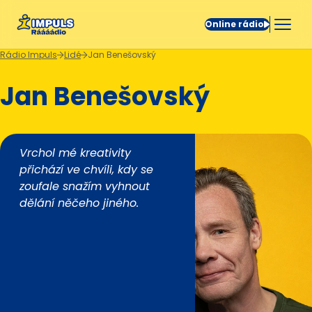
Online rádio
Rádio Impuls
Lidé
Jan Benešovský
Jan Benešovský
Vrchol mé kreativity
přichází ve chvíli, kdy se
zoufale snažím vyhnout
dělání něčeho jiného.