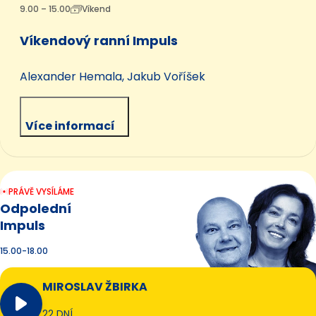
9.00 – 15.00
Víkend
Víkendový ranní Impuls
Alexander Hemala, Jakub Voříšek
Více informací
PRÁVĚ VYSÍLÁME
Odpolední
Impuls
15.00-18.00
MIROSLAV ŽBIRKA
22 DNÍ