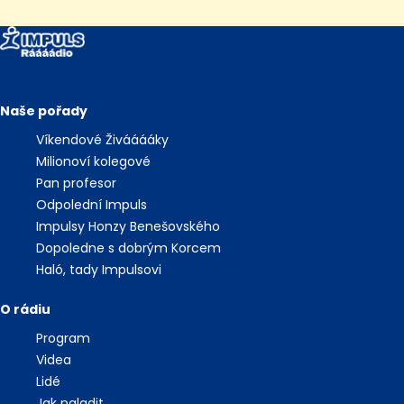
Naše pořady
Víkendové Živááááky
Milionoví kolegové
Pan profesor
Odpolední Impuls
Impulsy Honzy Benešovského
Dopoledne s dobrým Korcem
Haló, tady Impulsovi
O rádiu
Program
Videa
Lidé
Jak naladit