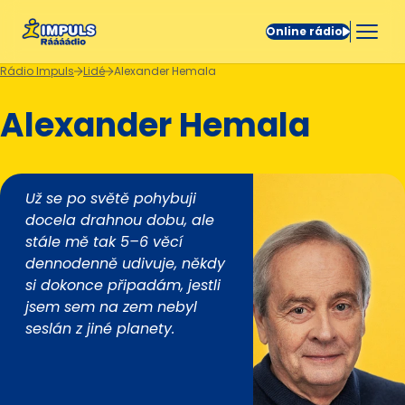
Online rádio
Rádio Impuls
Lidé
Alexander Hemala
Alexander Hemala
Už se po světě pohybuji
docela drahnou dobu, ale
stále mě tak 5–6 věcí
dennodenně udivuje, někdy
si dokonce připadám, jestli
jsem sem na zem nebyl
seslán z jiné planety.