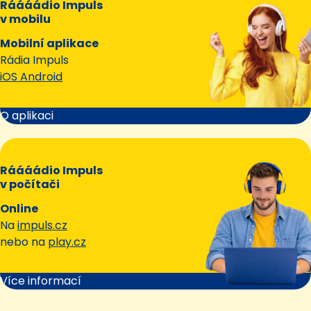
Ráááádio Impuls
v mobilu
Mobilní aplikace
Rádia Impuls
iOS Android
O aplikaci
Ráááádio Impuls
v počítači
Online
Na
impuls.cz
nebo na
play.cz
Více informací