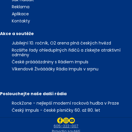
Reklama
Aplikace
Kontakty
Akce a soutěže
Jubilejní 10. ročník, O2 arena plná českých hvězd
Rozšiřte řady ohleduplných řidičů a získejte atraktivní
odměny
České práááázdniny s Rádiem Impuls
Víkendové Živááááky Rádia Impuls v srpnu
Poslouchejte naše další rádia
RockZone - nejlepší moderní rocková hudba v Praze
Český Impuls - české písničky 60. až 80. let
605–222–007
Pravidla soutěží