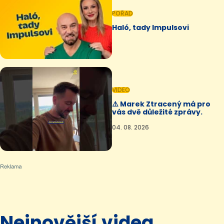
POŘAD
Haló, tady Impulsovi
VIDEO
⚠️ Marek Ztracený má pro
vás dvě důležité zprávy.
04. 08. 2026
Nejnovější videa