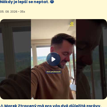
Někdy je lepší se neptat. 😂
05. 08. 2026 • 35x
⚠️ Marek Ztracený má pro vás dvě důležité zprávy.