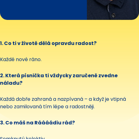
1. Co ti v životě dělá opravdu radost?
Každé nové ráno.
2. Která písnička ti vždycky zaručeně zvedne
náladu?
Každá dobře zahraná a nazpívaná – a když je vtipná
nebo zamilovaná tím lépe a radostněji.
3. Co máš na Ráááádiu rád?
Semknutý kolektiv.