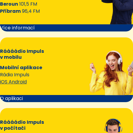
Beroun
101,5 FM
Příbram
96,4 FM
Více informací
Ráááádio Impuls
v mobilu
Mobilní aplikace
Rádia Impuls
iOS Android
O aplikaci
Ráááádio Impuls
v počítači