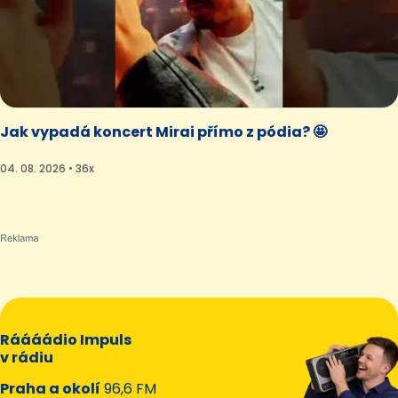
Jak vypadá koncert Mirai přímo z pódia? 🤩
04. 08. 2026 • 36x
Ráááádio Impuls
v rádiu
Praha a okolí
96,6 FM