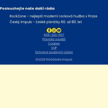
Poslouchejte naše další rádia
RockZone - nejlepší moderní rocková hudba v Praze
Český Impuls - české písničky 60. až 80. let
605–222–007
Pravidla soutěží
Cookies
VOP
Ochrana osobních údajů
2026 Ráááádio Impuls