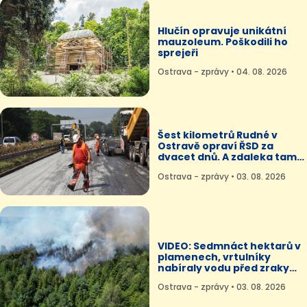
Hlučín opravuje unikátní
mauzoleum. Poškodili ho
sprejeři
Ostrava - zprávy • 04. 08. 2026
Šest kilometrů Rudné v
Ostravě opraví ŘSD za
dvacet dnů. A zdaleka tam
nekončí
Ostrava - zprávy • 03. 08. 2026
VIDEO: Sedmnáct hektarů v
plamenech, vrtulníky
nabíraly vodu před zraky
turistů
Ostrava - zprávy • 03. 08. 2026