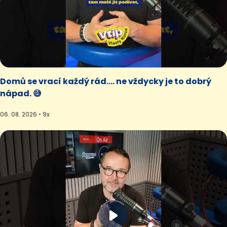
Domů se vrací každý rád.... ne vždycky je to dobrý
nápad. 😅
06. 08. 2026 • 9x