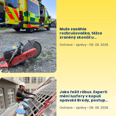
Muže zasáhla
rozbrušovačka, těžce
zraněný skončil u
stomatochirurgů
Ostrava - zprávy • 06. 08. 2026
Jako řešit rébus. Experti
mění luxfery v kopuli
opavské Bredy, postup
museli vymyslet
Ostrava - zprávy • 06. 08. 2026