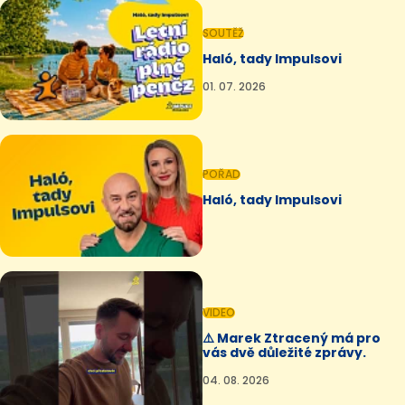
SOUTĚŽ
Haló, tady Impulsovi
01. 07. 2026
POŘAD
Haló, tady Impulsovi
VIDEO
⚠️ Marek Ztracený má pro
vás dvě důležité zprávy.
04. 08. 2026