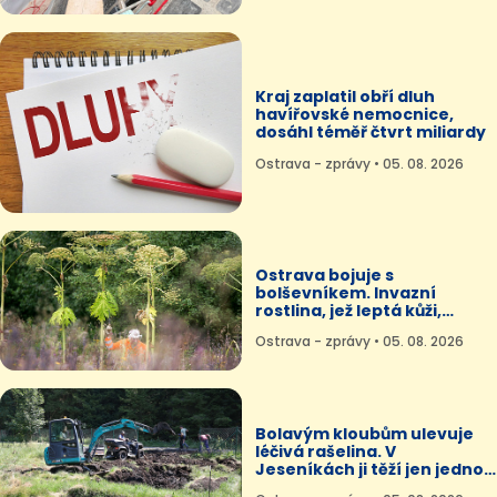
Kraj zaplatil obří dluh
havířovské nemocnice,
dosáhl téměř čtvrt miliardy
Ostrava - zprávy • 05. 08. 2026
Ostrava bojuje s
bolševníkem. Invazní
rostlina, jež leptá kůži,
zaplavuje část města
Ostrava - zprávy • 05. 08. 2026
Bolavým kloubům ulevuje
léčivá rašelina. V
Jeseníkách ji těží jen jednou
ročně