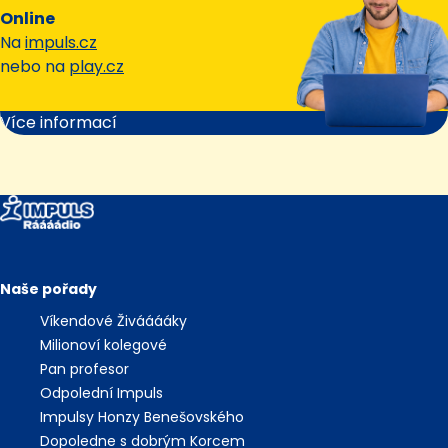
Online
Na
impuls.cz
nebo na
play.cz
Více informací
Naše pořady
Víkendové Živááááky
Milionoví kolegové
Pan profesor
Odpolední Impuls
Impulsy Honzy Benešovského
Dopoledne s dobrým Korcem