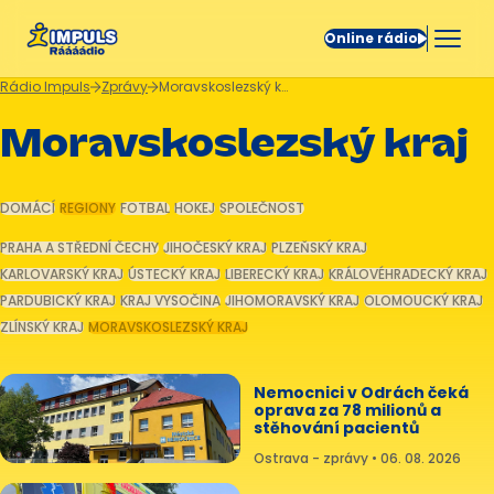
Online rádio
Rádio Impuls
Zprávy
Moravskoslezský kraj
Moravskoslezský kraj
DOMÁCÍ
REGIONY
FOTBAL
HOKEJ
SPOLEČNOST
PRAHA A STŘEDNÍ ČECHY
JIHOČESKÝ KRAJ
PLZEŇSKÝ KRAJ
KARLOVARSKÝ KRAJ
ÚSTECKÝ KRAJ
LIBERECKÝ KRAJ
KRÁLOVÉHRADECKÝ KRAJ
PARDUBICKÝ KRAJ
KRAJ VYSOČINA
JIHOMORAVSKÝ KRAJ
OLOMOUCKÝ KRAJ
ZLÍNSKÝ KRAJ
MORAVSKOSLEZSKÝ KRAJ
Nemocnici v Odrách čeká
oprava za 78 milionů a
stěhování pacientů
Ostrava - zprávy • 06. 08. 2026