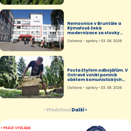
Nemocnice v Bruntále a
Rýmařově čeká
modernizace za stovky
milionů
Ostrava - zprávy • 03. 08. 2026
Pocta čtyřem odbojářům. V
Ostravě vznikl pomník
obětem komunistických
poprav
Ostrava - zprávy • 03. 08. 2026
Předchozí
Další
PRÁVĚ VYSÍLÁME