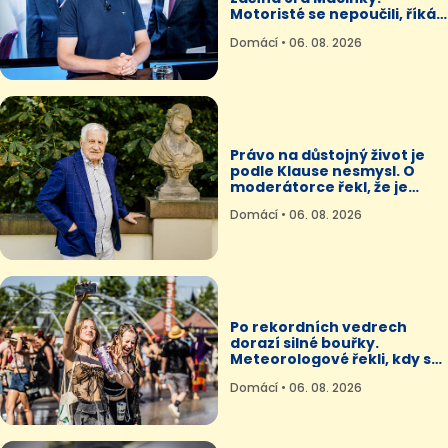
Motoristé se nepoučili, říká
politolog
Domácí • 06. 08. 2026
Právo na důstojný život je
podle Klause nesmysl. O
moderátorce řekl, že je
diktátor
Domácí • 06. 08. 2026
Po rekordních vedrech
dorazí silné bouřky.
Meteorologové řekli, kdy se
ochladí
Domácí • 06. 08. 2026