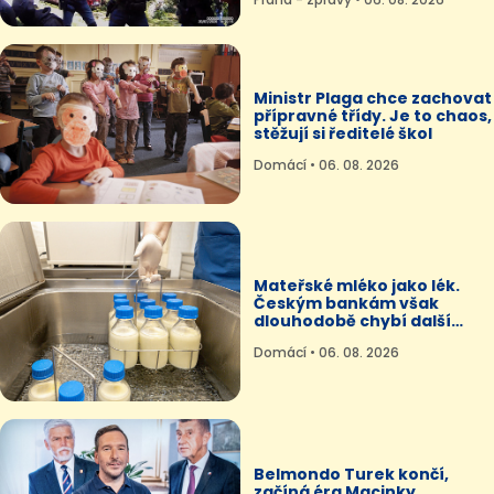
Ministr Plaga chce zachovat
přípravné třídy. Je to chaos,
stěžují si ředitelé škol
Domácí • 06. 08. 2026
Mateřské mléko jako lék.
Českým bankám však
dlouhodobě chybí další
dárkyně
Domácí • 06. 08. 2026
Belmondo Turek končí,
začíná éra Macinky.