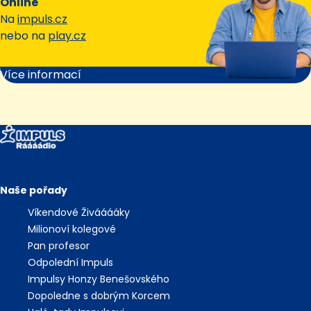
Online
Na
impuls.cz
nebo na
play.cz
Více informací
Naše pořady
Víkendové Živááááky
Milionoví kolegové
Pan profesor
Odpolední Impuls
Impulsy Honzy Benešovského
Dopoledne s dobrým Korcem