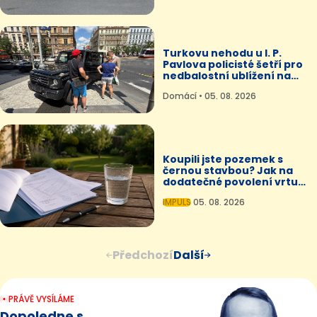
Turkovu nehodu u I. P.
Pavlova policisté šetří pro
nedbalostní ublížení na
zdraví
Domácí • 05. 08. 2026
Koupili jste pozemek s
černou stavbou? Jak na
dodatečné povolení vrtu
bez pokuty
IMPULS
05. 08. 2026
Předchozí
Další
PRÁVĚ VYSÍLÁME
Dopoledne s