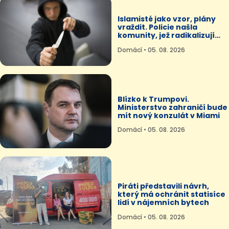
Islamisté jako vzor, plány
vraždit. Policie našla
komunity, jež radikalizují
teenagery
Domácí • 05. 08. 2026
Blízko k Trumpovi.
Ministerstvo zahraničí bude
mít nový konzulát v Miami
Domácí • 05. 08. 2026
Piráti představili návrh,
který má ochránit statisíce
lidí v nájemních bytech
Domácí • 05. 08. 2026