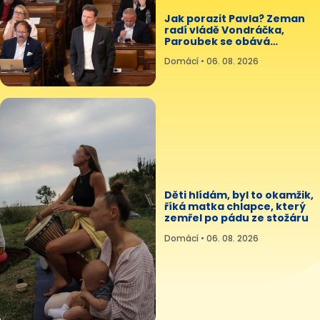
Jak porazit Pavla? Zeman
radí vládě Vondráčka,
Paroubek se obává
„masakru“
Domácí • 06. 08. 2026
Děti hlídám, byl to okamžik,
říká matka chlapce, který
zemřel po pádu ze stožáru
Domácí • 06. 08. 2026