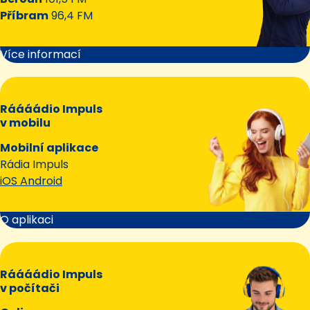
Příbram
96,4 FM
Více informací
Ráááádio Impuls
v mobilu
Mobilní aplikace
Rádia Impuls
iOS Android
O aplikaci
Ráááádio Impuls
v počítači