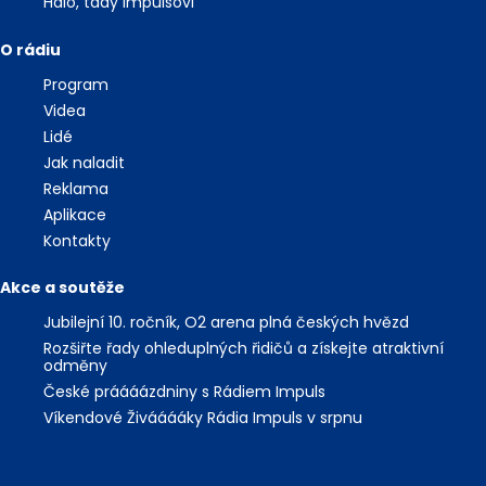
Haló, tady Impulsovi
O rádiu
Program
Videa
Lidé
Jak naladit
Reklama
Aplikace
Kontakty
Akce a soutěže
Jubilejní 10. ročník, O2 arena plná českých hvězd
Rozšiřte řady ohleduplných řidičů a získejte atraktivní
odměny
České práááázdniny s Rádiem Impuls
Víkendové Živááááky Rádia Impuls v srpnu