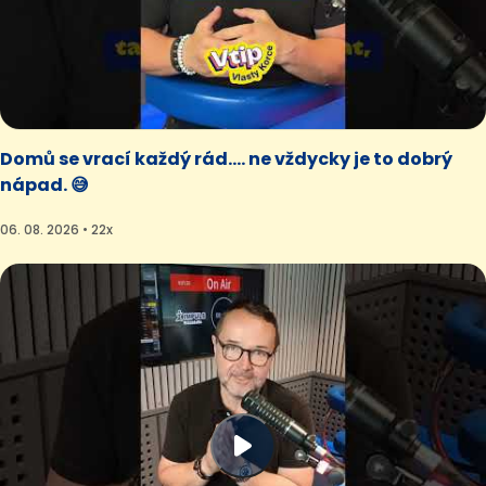
Domů se vrací každý rád.... ne vždycky je to dobrý
nápad. 😅
06. 08. 2026 • 22x