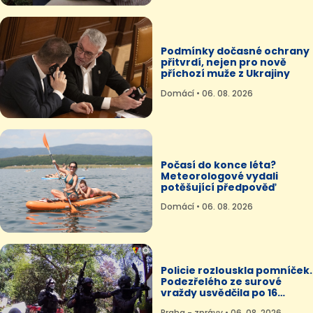
Podmínky dočasné ochrany
přitvrdí, nejen pro nově
příchozí muže z Ukrajiny
Domácí • 06. 08. 2026
Počasí do konce léta?
Meteorologové vydali
potěšující předpověď
Domácí • 06. 08. 2026
Policie rozlouskla pomníček.
Podezřelého ze surové
vraždy usvědčila po 16
letech DNA
Praha - zprávy • 06. 08. 2026