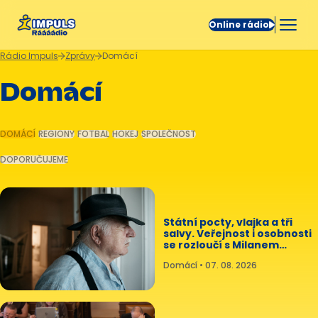
Online rádio
Rádio Impuls
Zprávy
Domácí
Domácí
DOMÁCÍ
REGIONY
FOTBAL
HOKEJ
SPOLEČNOST
DOPORUČUJEME
Státní pocty, vlajka a tři
salvy. Veřejnost i osobnosti
se rozloučí s Milanem
Knížákem
Domácí • 07. 08. 2026