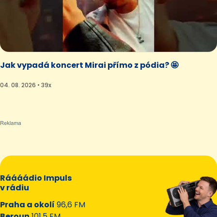
Jak vypadá koncert Mirai přímo z pódia? 🤩
04. 08. 2026 • 39x
Ráááádio Impuls
v rádiu
Praha a okolí
96,6 FM
Beroun
101,5 FM