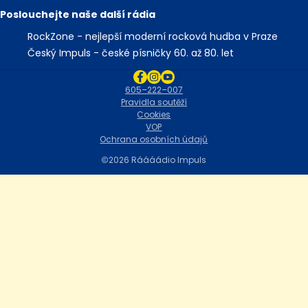
Poslouchejte naše další rádia
RockZone - nejlepší moderní rocková hudba v Praze
Český Impuls - české písničky 60. až 80. let
605–222–007
Pravidla soutěží
Cookies
VOP
Ochrana osobních údajů
2026 Ráááádio Impuls