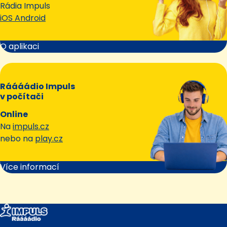
Rádia Impuls
iOS Android
O aplikaci
Ráááádio Impuls
v počítači
Online
Na
impuls.cz
nebo na
play.cz
Více informací