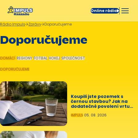
Online rádio
Rádio Impuls
Zprávy
Doporučujeme
Doporučujeme
DOMÁCÍ
REGIONY
FOTBAL
HOKEJ
SPOLEČNOST
DOPORUČUJEME
Koupili jste pozemek s
černou stavbou? Jak na
dodatečné povolení vrtu
bez pokuty
IMPULS
05. 08. 2026