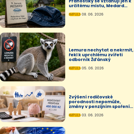
Pranostiky se vztahují jen k
určitému místu, Medard
bude poloviční
IMPULS
08. 06. 2026
Lemura nechytat a nekrmit,
řekl k uprchlému zvířeti
odborník Žďánský
IMPULS
05. 06. 2026
Zvýšení rodičovské
porodnosti nepomůže,
změny v penzijním spoření
byly potřeba
IMPULS
03. 06. 2026