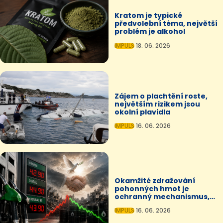
Kratom je typické
předvolební téma, největší
problém je alkohol
IMPULS
18. 06. 2026
Zájem o plachtění roste,
největším rizikem jsou
okolní plavidla
IMPULS
16. 06. 2026
Okamžité zdražování
pohonných hmot je
ochranný mechanismus,
zlevňování je vždy pomalé
IMPULS
16. 06. 2026