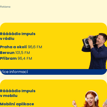
Ráááádio Impuls
v rádiu
Praha a okolí
96,6 FM
Beroun
101,5 FM
Příbram
96,4 FM
Více informací
Ráááádio Impuls
v mobilu
Mobilní aplikace