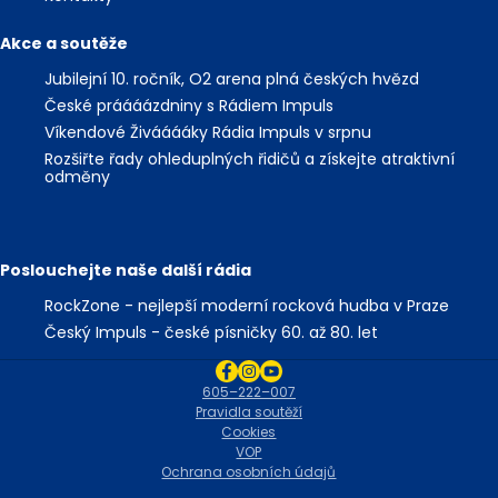
Akce a soutěže
Jubilejní 10. ročník, O2 arena plná českých hvězd
České práááázdniny s Rádiem Impuls
Víkendové Živááááky Rádia Impuls v srpnu
Rozšiřte řady ohleduplných řidičů a získejte atraktivní
odměny
Poslouchejte naše další rádia
RockZone - nejlepší moderní rocková hudba v Praze
Český Impuls - české písničky 60. až 80. let
605–222–007
Pravidla soutěží
Cookies
VOP
Ochrana osobních údajů