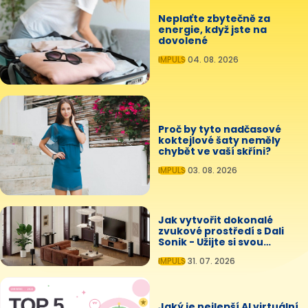
Neplaťte zbytečně za
energie, když jste na
dovolené
IMPULS
04. 08. 2026
Proč by tyto nadčasové
koktejlové šaty neměly
chybět ve vaší skříni?
IMPULS
03. 08. 2026
Jak vytvořit dokonalé
zvukové prostředí s Dali
Sonik - Užijte si svou
oblíbenou hudbu každý den
IMPULS
31. 07. 2026
Jaký je nejlepší AI virtuální