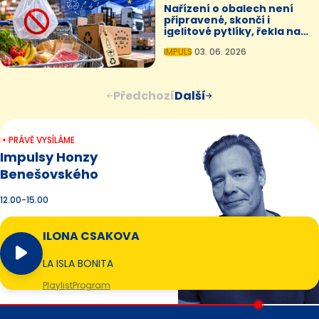
Nařízení o obalech není
připravené, skončí i
igelitové pytlíky, řekla na
Impulsu odbornice
IMPULS
03. 06. 2026
Předchozí
Další
PRÁVĚ VYSÍLÁME
Impulsy Honzy
Benešovského
12.00-15.00
ILONA CSAKOVA
LA ISLA BONITA
Playlist
Program