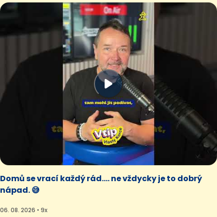
Domů se vrací každý rád.... ne vždycky je to dobrý
nápad. 😅
06. 08. 2026 • 9x