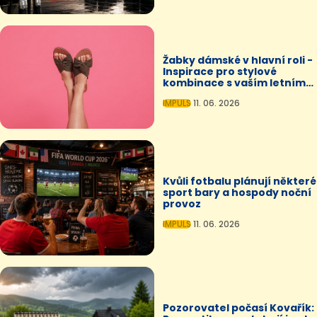
Žabky dámské v hlavní roli -
Inspirace pro stylové
kombinace s vaším letním
šatníkem
IMPULS
11. 06. 2026
Kvůli fotbalu plánují některé
sport bary a hospody noční
provoz
IMPULS
11. 06. 2026
Pozorovatel počasí Kovařík: