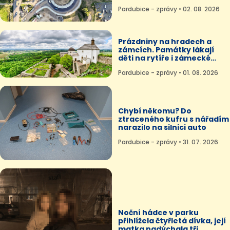
novým problémům
Pardubice - zprávy • 02. 08. 2026
Prázdniny na hradech a
zámcích. Památky lákají
děti na rytíře i zámecké
skřítky
Pardubice - zprávy • 01. 08. 2026
Chybí někomu? Do
ztraceného kufru s nářadím
narazilo na silnici auto
Pardubice - zprávy • 31. 07. 2026
Noční hádce v parku
přihlížela čtyřletá dívka, její
matka nadýchala tři