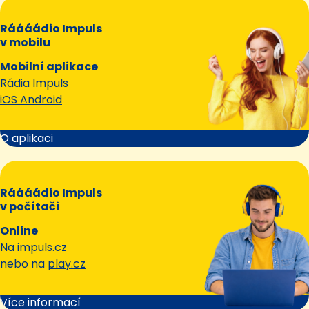
Ráááádio Impuls
v mobilu
Mobilní aplikace
Rádia Impuls
iOS Android
O aplikaci
Ráááádio Impuls
v počítači
Online
Na
impuls.cz
nebo na
play.cz
Více informací