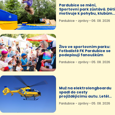
Pardubice se mění,
Sportovní park zůstává. Děti
motivuje k pohybu, klubům
pomáhá
Pardubice - zprávy • 06. 08. 2026
Živo ve sportovním parku:
Fotbalisté FK Pardubice se
podepisují fanouškům
Pardubice - zprávy • 05. 08. 2026
Muž na elektrolongboardu
spadl do cesty
projíždějícímu autu. Letěl
pro něj vrtulník
Pardubice - zprávy • 05. 08. 2026