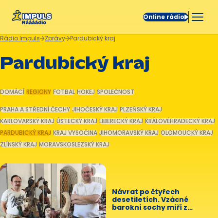
Online rádio
Rádio Impuls
Zprávy
Pardubický kraj
Pardubický kraj
DOMÁCÍ
REGIONY
FOTBAL
HOKEJ
SPOLEČNOST
PRAHA A STŘEDNÍ ČECHY
JIHOČESKÝ KRAJ
PLZEŇSKÝ KRAJ
KARLOVARSKÝ KRAJ
ÚSTECKÝ KRAJ
LIBERECKÝ KRAJ
KRÁLOVÉHRADECKÝ KRAJ
PARDUBICKÝ KRAJ
KRAJ VYSOČINA
JIHOMORAVSKÝ KRAJ
OLOMOUCKÝ KRAJ
ZLÍNSKÝ KRAJ
MORAVSKOSLEZSKÝ KRAJ
Návrat po čtyřech
desetiletích. Vzácné
barokní sochy míří z
Vraclavi zpět na Králicko