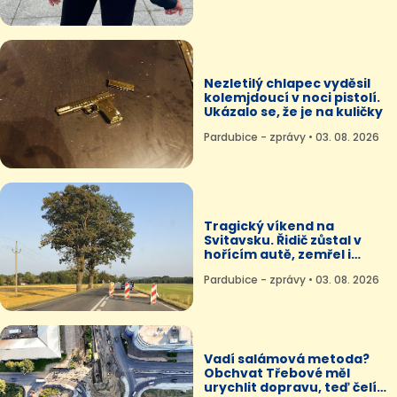
Nezletilý chlapec vyděsil
kolemjdoucí v noci pistolí.
Ukázalo se, že je na kuličky
Pardubice - zprávy • 03. 08. 2026
Tragický víkend na
Svitavsku. Řidič zůstal v
hořícím autě, zemřel i
cyklista bez helmy
Pardubice - zprávy • 03. 08. 2026
Vadí salámová metoda?
Obchvat Třebové měl
urychlit dopravu, teď čelí