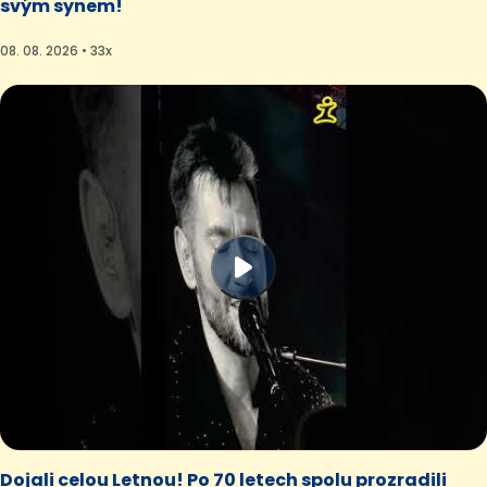
svým synem!
08. 08. 2026 • 33x
Dojali celou Letnou! Po 70 letech spolu prozradili