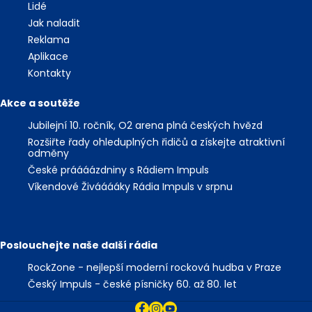
Lidé
Jak naladit
Reklama
Aplikace
Kontakty
Akce a soutěže
Jubilejní 10. ročník, O2 arena plná českých hvězd
Rozšiřte řady ohleduplných řidičů a získejte atraktivní
odměny
České práááázdniny s Rádiem Impuls
Víkendové Živááááky Rádia Impuls v srpnu
Poslouchejte naše další rádia
RockZone - nejlepší moderní rocková hudba v Praze
Český Impuls - české písničky 60. až 80. let