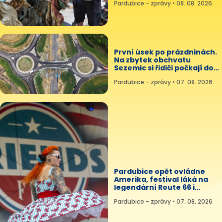
Pardubice - zprávy • 08. 08. 2026
První úsek po prázdninách.
Na zbytek obchvatu
Sezemic si řidiči počkají do
podzimu
Pardubice - zprávy • 07. 08. 2026
Pardubice opět ovládne
Amerika, festival láká na
legendární Route 66 i
Kollera
Pardubice - zprávy • 07. 08. 2026