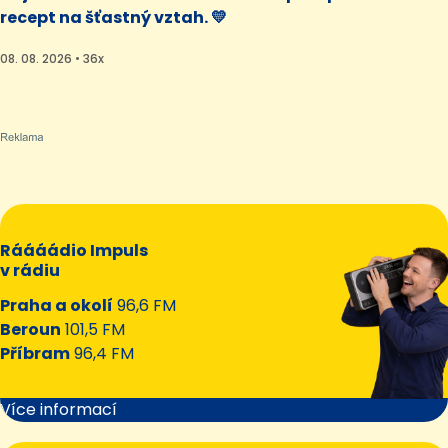
recept na šťastný vztah. 💛
08. 08. 2026 • 36x
Ráááádio Impuls
v rádiu
Praha a okolí
96,6 FM
Beroun
101,5 FM
Příbram
96,4 FM
Více informací