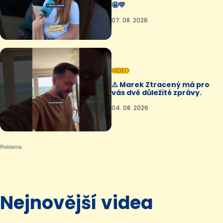
🤩💛
07. 08. 2026
VIDEO
⚠️ Marek Ztracený má pro
vás dvě důležité zprávy.
04. 08. 2026
Nejnovější videa