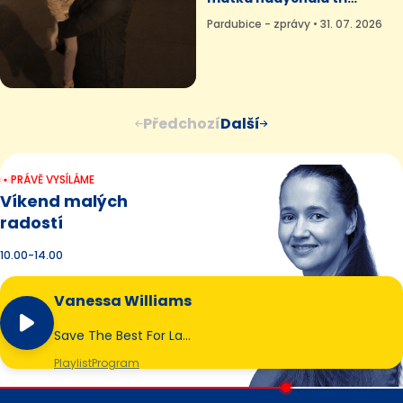
promile
Pardubice - zprávy • 31. 07. 2026
Předchozí
Další
PRÁVĚ VYSÍLÁME
Víkend malých
radostí
10.00-14.00
Vanessa Williams
Save The Best For La…
Playlist
Program