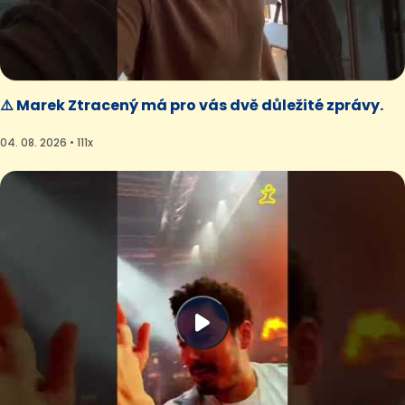
⚠️ Marek Ztracený má pro vás dvě důležité zprávy.
04. 08. 2026 • 111x