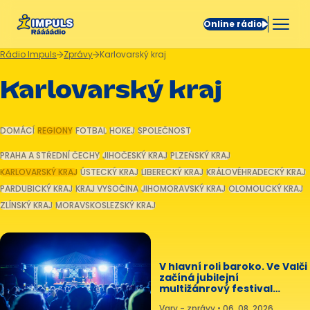
Online rádio
Rádio Impuls
Zprávy
Karlovarský kraj
Karlovarský kraj
DOMÁCÍ
REGIONY
FOTBAL
HOKEJ
SPOLEČNOST
PRAHA A STŘEDNÍ ČECHY
JIHOČESKÝ KRAJ
PLZEŇSKÝ KRAJ
KARLOVARSKÝ KRAJ
ÚSTECKÝ KRAJ
LIBERECKÝ KRAJ
KRÁLOVÉHRADECKÝ KRAJ
PARDUBICKÝ KRAJ
KRAJ VYSOČINA
JIHOMORAVSKÝ KRAJ
OLOMOUCKÝ KRAJ
ZLÍNSKÝ KRAJ
MORAVSKOSLEZSKÝ KRAJ
V hlavní roli baroko. Ve Valči
začíná jubilejní
multižánrový festival
Povaleč
Vary - zprávy • 06. 08. 2026