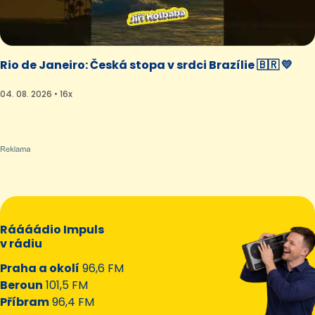
Rio de Janeiro: Česká stopa v srdci Brazílie 🇧🇷 💛
04. 08. 2026 • 16x
Ráááádio Impuls
v rádiu
Praha a okolí
96,6 FM
Beroun
101,5 FM
Příbram
96,4 FM