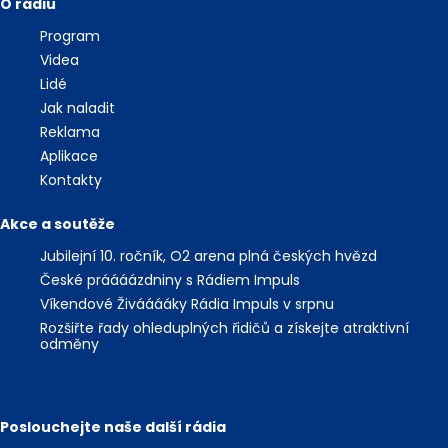
O rádiu
Program
Videa
Lidé
Jak naladit
Reklama
Aplikace
Kontakty
Akce a soutěže
Jubilejní 10. ročník, O2 arena plná českých hvězd
České práááázdniny s Rádiem Impuls
Víkendové Živááááky Rádia Impuls v srpnu
Rozšiřte řady ohleduplných řidičů a získejte atraktivní
odměny
Poslouchejte naše další rádia