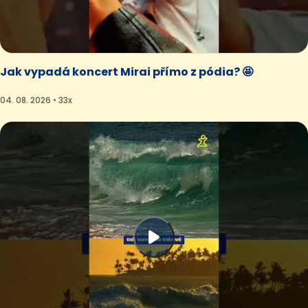
Jak vypadá koncert Mirai přímo z pódia? 🤩
04. 08. 2026 • 33x