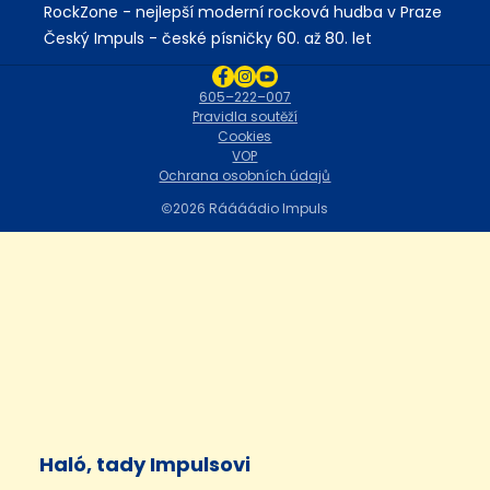
RockZone - nejlepší moderní rocková hudba v Praze
Český Impuls - české písničky 60. až 80. let
605–222–007
Pravidla soutěží
Cookies
VOP
Ochrana osobních údajů
2026 Ráááádio Impuls
Haló, tady Impulsovi