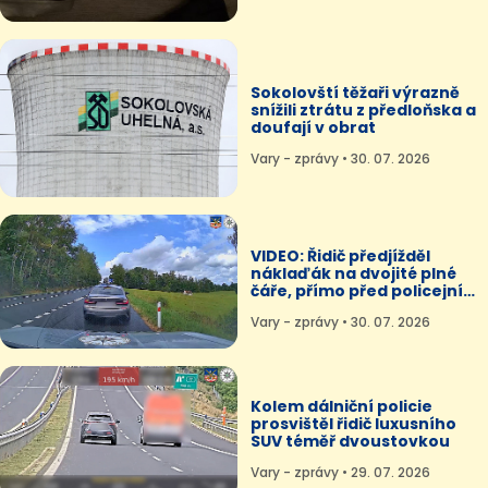
Sokolovští těžaři výrazně
snížili ztrátu z předloňska a
doufají v obrat
Vary - zprávy • 30. 07. 2026
VIDEO: Řidič předjížděl
náklaďák na dvojité plné
čáře, přímo před policejní
hlídkou
Vary - zprávy • 30. 07. 2026
Kolem dálniční policie
prosvištěl řidič luxusního
SUV téměř dvoustovkou
Vary - zprávy • 29. 07. 2026