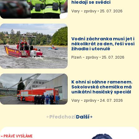
hledají se svědci
Vary - zprávy • 25. 07. 2026
Vodní záchranka musí jet i
několikrát za den, řeší vosí
žihadla i utonulé
Plzeň - zprávy • 25. 07. 2026
K ohni si sáhne ramenem.
Sokolovská chemička má
unikátní hasičský speciál
Vary - zprávy • 24. 07. 2026
Předchozí
Další
PRÁVĚ VYSÍLÁME