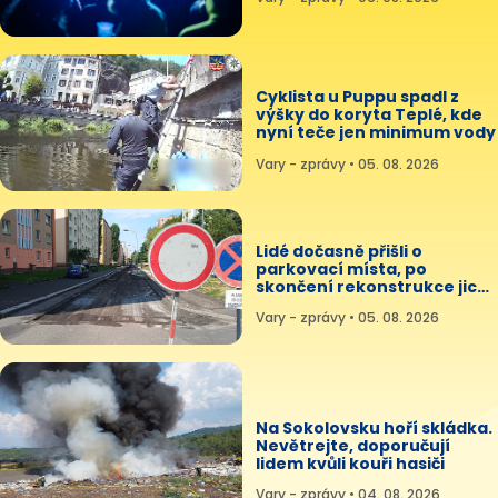
Cyklista u Puppu spadl z
výšky do koryta Teplé, kde
nyní teče jen minimum vody
Vary - zprávy • 05. 08. 2026
Lidé dočasně přišli o
parkovací místa, po
skončení rekonstrukce jich
přibude
Vary - zprávy • 05. 08. 2026
Na Sokolovsku hoří skládka.
Nevětrejte, doporučují
lidem kvůli kouři hasiči
Vary - zprávy • 04. 08. 2026