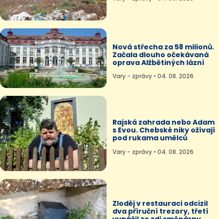
Nová střecha za 58 milionů.
Začala dlouho očekávaná
oprava Alžbětiných lázní
Vary - zprávy • 04. 08. 2026
Rajská zahrada nebo Adam
s Evou. Chebské niky ožívají
pod rukama umělců
Vary - zprávy • 04. 08. 2026
Zloděj v restauraci odcizil
dva příruční trezory, třetí
vypáčil ze zdi směnárny