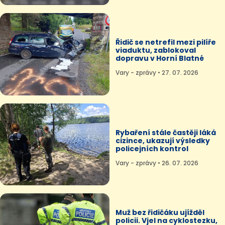
Řidič se netrefil mezi pilíře
viaduktu, zablokoval
dopravu v Horní Blatné
Vary - zprávy • 27. 07. 2026
Rybaření stále častěji láká
cizince, ukazují výsledky
policejních kontrol
Vary - zprávy • 26. 07. 2026
Muž bez řidičáku ujížděl
policii. Vjel na cyklostezku,