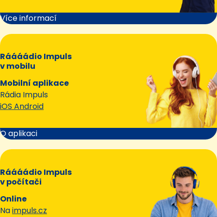
Více informací
Ráááádio Impuls
v mobilu
Mobilní aplikace
Rádia Impuls
iOS Android
O aplikaci
Ráááádio Impuls
v počítači
Online
Na
impuls.cz