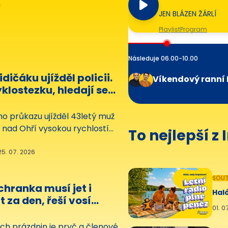
J
JEN BLÁZEN ŽÁRLÍ
Playlist
Program
Následuje 06.00-10.00
idičáku ujížděl policii.
Víkendový ranní 
yklostezku, hledají se
ho průkazu ujížděl 43letý muž
 nad Ohří vysokou rychlostí
To nejlepší z
teří ho chtěli zastavit. Při
yklostezku mohl ohrozit
25. 07. 2026
licisté, kteří muže nakonec
dají svědky.
SOUT
hranka musí jet i
Haló
t za den, řeší vosí
01. 0
 utonulé
ích prázdnin je pryč a členové