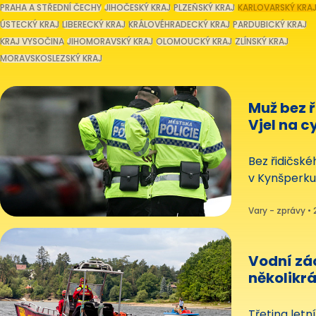
PRAHA A STŘEDNÍ ČECHY
JIHOČESKÝ KRAJ
PLZEŇSKÝ KRAJ
KARLOVARSKÝ KRA
ÚSTECKÝ KRAJ
LIBERECKÝ KRAJ
KRÁLOVÉHRADECKÝ KRAJ
PARDUBICKÝ KRAJ
KRAJ VYSOČINA
JIHOMORAVSKÝ KRAJ
OLOMOUCKÝ KRAJ
ZLÍNSKÝ KRAJ
MORAVSKOSLEZSKÝ KRAJ
Muž bez ř
Vjel na c
svědci
Bez řidičské
v Kynšperku
policistům, k
vjezdu na c
Vary - zprávy • 
cyklisty. Po
dopadli, hle
Vodní zác
několikrá
žihadla i
Třetina letn