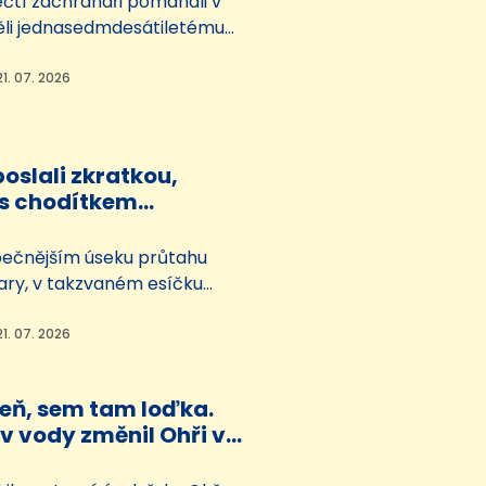
ečtí záchranáři pomáhali v
ěli jednasedmdesátiletému
istovi, který havaroval
meckého Klingenthalu. Našli
21. 07. 2026
na dvanáct ve svahu asi čtyři
lnicí. Pro zraněného letěl
ní u Plzně.
poslali zkratkou,
 s chodítkem
a až na
udovku
ečnějším úseku průtahu
ary, v takzvaném esíčku
 odbočkou k budově
si pohotový řidič všiml
21. 07. 2026
chodítkem. O její bezpečný
o domova s pečovatelskou
eň, sem tam loďka.
ostarali strážníci.
v vody změnil Ohři v
ouku