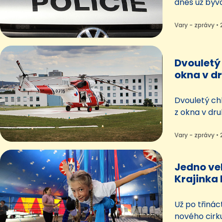
dnes už býv
školy v Břez
partnera. P
Vary - zprávy • 
přesvědčoval
úplatu necha
od nich lákal
Dvouletý
pornografi
okna v dr
něj vrtul
Dvouletý ch
z okna v dr
karlovarské 
podezřením 
Vary - zprávy • 
nemocnice t
Jedno ve
Krajinka 
Letní blá
Už po třinác
nového cirku