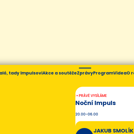
aló, tady Impulsovi
Akce a soutěže
Zprávy
Program
Videa
O r
PRÁVĚ VYSÍLÁME
Noční Impuls
20.00-06.00
JAKUB SMOLÍK