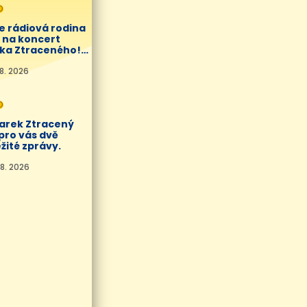
O
e rádiová rodina
í na koncert
ka Ztraceného!
8. 2026
O
Marek Ztracený
pro vás dvě
žité zprávy.
8. 2026