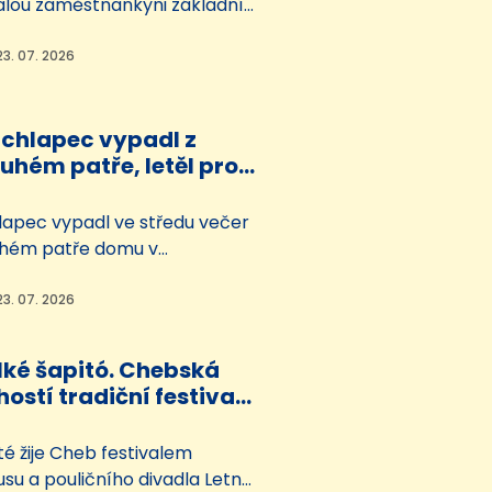
alou zaměstnankyni základní
ové u Sokolova a jejího
odle dostupných informací
23. 07. 2026
i dospívající dívky, aby si za
ly odebrat vajíčka. A navíc
i i videa a fotografie s
 chlapec vypadl z
ckou…
uhém patře, letěl pro
ník
lapec vypadl ve středu večer
uhém patře domu v
čtvrti Stará Role. S
na vážná zranění jej do
23. 07. 2026
ransportoval vrtulník.
lké šapitó. Chebská
hostí tradiční festival
znění
té žije Cheb festivalem
su a pouličního divadla Letní