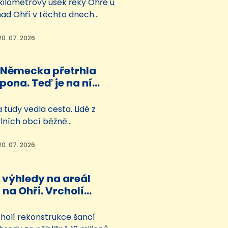
lkilometrový úsek řeky Ohře u
ad Ohří v těchto dnech
íš pastvinu. Na hladině se
očně objevily chráněné
20. 07. 2026
ík žlutý a lokušník štětičkový.
ízký stav vody. Pro správce
 Německa přetrhla
dí Ohře nepředstavují
pona. Teď je na ní
ro některé vodáky…
í hraniční přechod
tudy vedla cesta. Lidé z
olních obcí běžně
i hranice do Německa a
povali, přátelili se, společně
20. 07. 2026
lízkých kostelů na poutě i
hospod. Pak se v Německu
 výhledy na areál
ci nacisté, začala válka a
i na Ohři. Vrcholí
o všechno jinak.
hebského hradu
holí rekonstrukce šancí