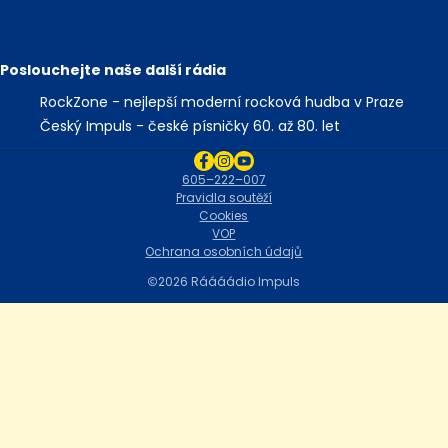
Poslouchejte naše další rádia
RockZone - nejlepší moderní rocková hudba v Praze
Český Impuls - české písničky 60. až 80. let
605–222–007
Pravidla soutěží
Cookies
VOP
Ochrana osobních údajů
2026 Ráááádio Impuls