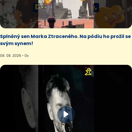
Splněný sen Marka Ztraceného. Na pódiu ho prožil se
svým synem!
08. 08. 2026 • 0x