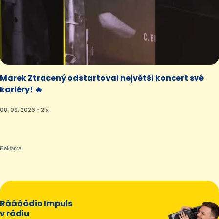
Marek Ztracený odstartoval největší koncert své
kariéry! 🔥
08. 08. 2026 • 21x
Ráááádio Impuls
v rádiu