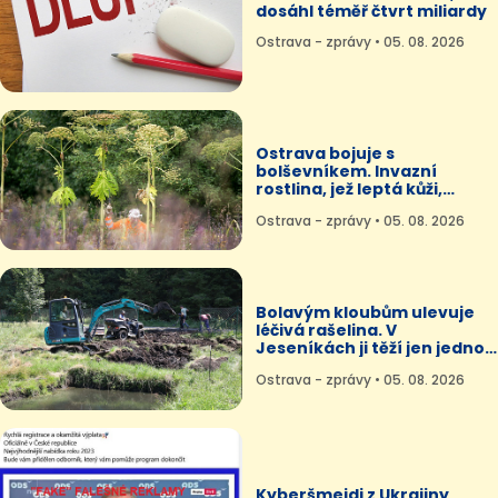
dosáhl téměř čtvrt miliardy
Ostrava - zprávy • 05. 08. 2026
Ostrava bojuje s
bolševníkem. Invazní
rostlina, jež leptá kůži,
zaplavuje část města
Ostrava - zprávy • 05. 08. 2026
Bolavým kloubům ulevuje
léčivá rašelina. V
Jeseníkách ji těží jen jednou
ročně
Ostrava - zprávy • 05. 08. 2026
Kyberšmejdi z Ukrajiny