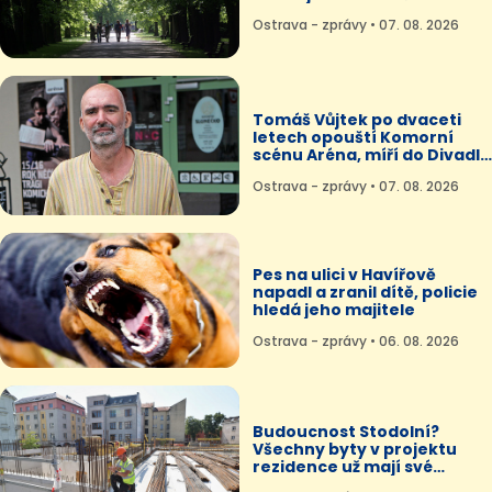
Komenského sadům
Ostrava - zprávy • 07. 08. 2026
Tomáš Vůjtek po dvaceti
letech opouští Komorní
scénu Aréna, míří do Divadla
Mír
Ostrava - zprávy • 07. 08. 2026
Pes na ulici v Havířově
napadl a zranil dítě, policie
hledá jeho majitele
Ostrava - zprávy • 06. 08. 2026
Budoucnost Stodolní?
Všechny byty v projektu
rezidence už mají své
majitele