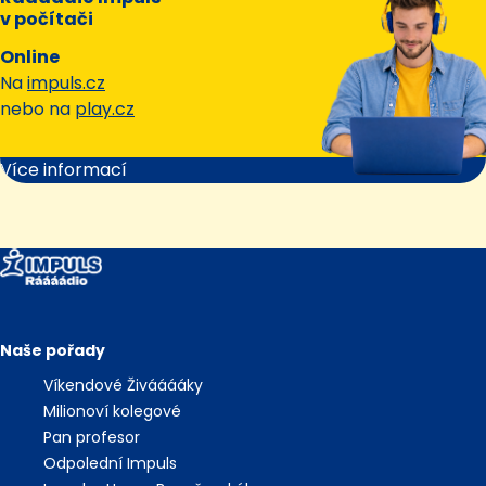
v počítači
Online
Na
impuls.cz
nebo na
play.cz
Více informací
Naše pořady
Víkendové Živááááky
Milionoví kolegové
Pan profesor
Odpolední Impuls