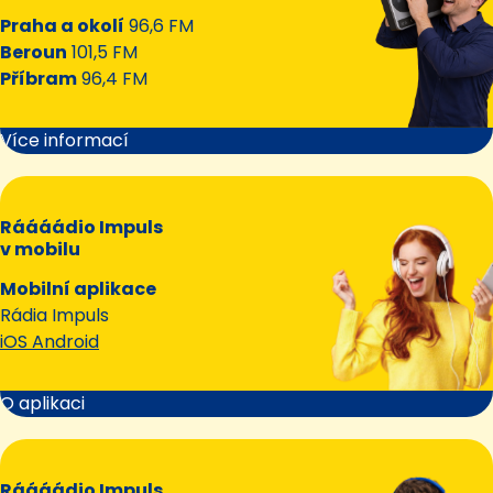
Praha a okolí
96,6 FM
Beroun
101,5 FM
Příbram
96,4 FM
Více informací
Ráááádio Impuls
v mobilu
Mobilní aplikace
Rádia Impuls
iOS Android
O aplikaci
Ráááádio Impuls