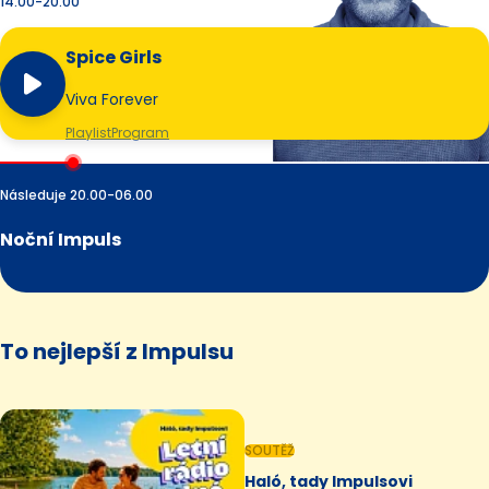
14.00-20.00
Spice Girls
Viva Forever
Playlist
Program
Následuje 20.00-06.00
Noční Impuls
To nejlepší z Impulsu
SOUTĚŽ
Haló, tady Impulsovi