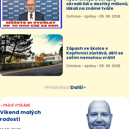
okradli lidi o desítky milionů,
lákali na známé tváře
Ostrava - zprávy • 05. 08. 2026
Zápach ve školce v
Kopřivnici zůstává, děti se
zatím nemohou vrátit
Ostrava - zprávy • 05. 08. 2026
Předchozí
Další
PRÁVĚ VYSÍLÁME
Víkend malých
radostí