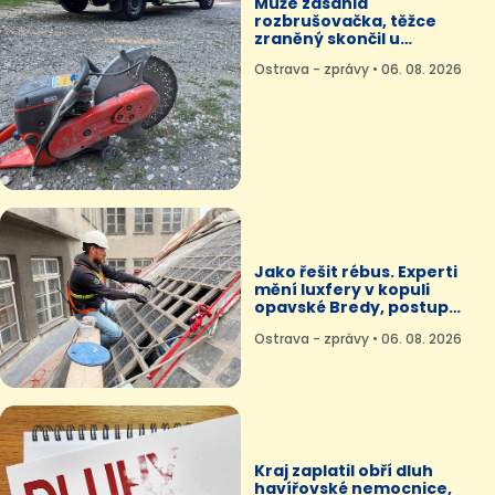
Muže zasáhla
rozbrušovačka, těžce
zraněný skončil u
stomatochirurgů
Ostrava - zprávy • 06. 08. 2026
Jako řešit rébus. Experti
mění luxfery v kopuli
opavské Bredy, postup
museli vymyslet
Ostrava - zprávy • 06. 08. 2026
Kraj zaplatil obří dluh
havířovské nemocnice,