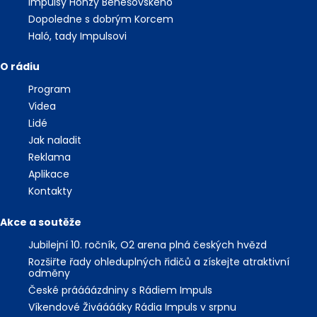
Impulsy Honzy Benešovského
Dopoledne s dobrým Korcem
Haló, tady Impulsovi
O rádiu
Program
Videa
Lidé
Jak naladit
Reklama
Aplikace
Kontakty
Akce a soutěže
Jubilejní 10. ročník, O2 arena plná českých hvězd
Rozšiřte řady ohleduplných řidičů a získejte atraktivní
odměny
České práááázdniny s Rádiem Impuls
Víkendové Živááááky Rádia Impuls v srpnu