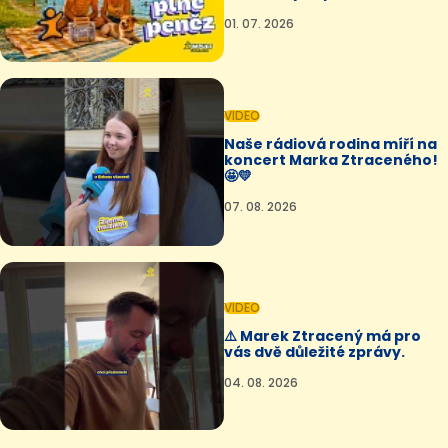
01. 07. 2026
VIDEO
Naše rádiová rodina míří na
koncert Marka Ztraceného!
🤩💛
07. 08. 2026
VIDEO
⚠️ Marek Ztracený má pro
vás dvě důležité zprávy.
04. 08. 2026