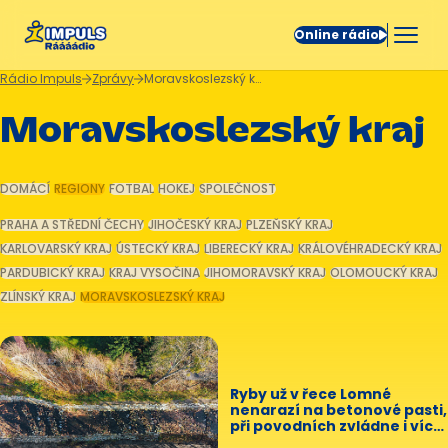
Online rádio
Rádio Impuls
Zprávy
Moravskoslezský kraj
Moravskoslezský kraj
DOMÁCÍ
REGIONY
FOTBAL
HOKEJ
SPOLEČNOST
PRAHA A STŘEDNÍ ČECHY
JIHOČESKÝ KRAJ
PLZEŇSKÝ KRAJ
KARLOVARSKÝ KRAJ
ÚSTECKÝ KRAJ
LIBERECKÝ KRAJ
KRÁLOVÉHRADECKÝ KRAJ
PARDUBICKÝ KRAJ
KRAJ VYSOČINA
JIHOMORAVSKÝ KRAJ
OLOMOUCKÝ KRAJ
ZLÍNSKÝ KRAJ
MORAVSKOSLEZSKÝ KRAJ
Ryby už v řece Lomné
nenarazí na betonové pasti,
při povodních zvládne i více
vody