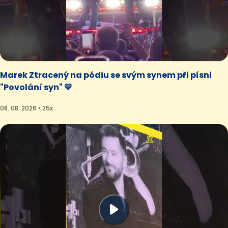
Marek Ztracený na pódiu se svým synem při písni
"Povolání syn" 💛
08. 08. 2026 • 25x