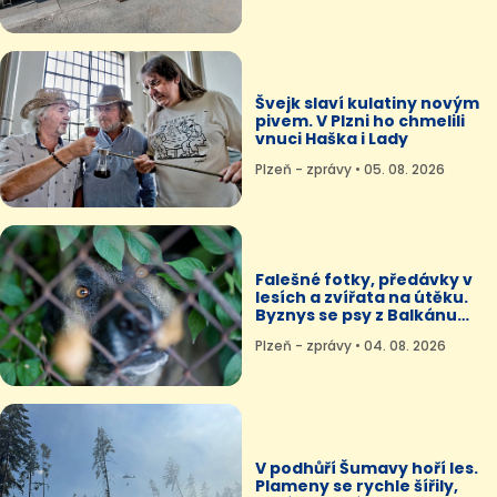
Švejk slaví kulatiny novým
pivem. V Plzni ho chmelili
vnuci Haška i Lady
Plzeň - zprávy • 05. 08. 2026
Falešné fotky, předávky v
lesích a zvířata na útěku.
Byznys se psy z Balkánu
roste
Plzeň - zprávy • 04. 08. 2026
V podhůří Šumavy hoří les.
Plameny se rychle šířily,