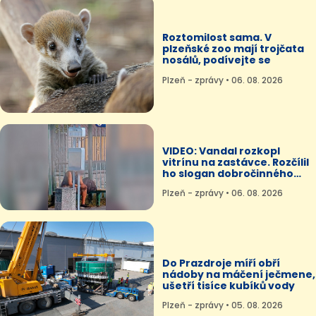
Roztomilost sama. V
plzeňské zoo mají trojčata
nosálů, podívejte se
Plzeň - zprávy • 06. 08. 2026
VIDEO: Vandal rozkopl
vitrínu na zastávce. Rozčílil
ho slogan dobročinného
plakátu
Plzeň - zprávy • 06. 08. 2026
Do Prazdroje míří obří
nádoby na máčení ječmene,
ušetří tisíce kubíků vody
Plzeň - zprávy • 05. 08. 2026