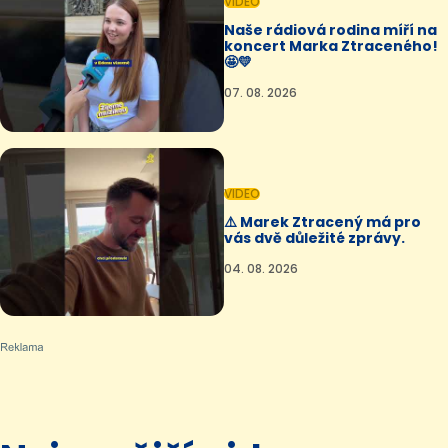
VIDEO
Naše rádiová rodina míří na
koncert Marka Ztraceného!
🤩💛
07. 08. 2026
VIDEO
⚠️ Marek Ztracený má pro
vás dvě důležité zprávy.
04. 08. 2026