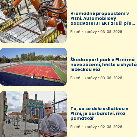
Hromadné propouštění v
Plzni. Automobilový
dodavatel JTEKT zruší přes
300 míst
Plzeň - zprávy • 03. 08. 2026
Škoda sport park v Plzni má
nové zázemí, hřiště a chystá
lezeckou věž
Plzeň - zprávy • 03. 08. 2026
To, co se dělo s dlažbou v
Plzni, je barbarství, říká
památkář
Plzeň - zprávy • 02. 08. 2026