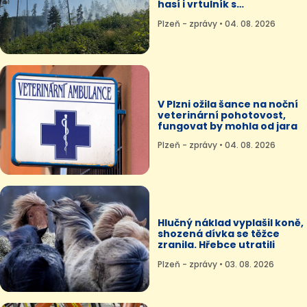
hasí i vrtulník s
bambivakem
Plzeň - zprávy • 04. 08. 2026
V Plzni ožila šance na noční
veterinární pohotovost,
fungovat by mohla od jara
Plzeň - zprávy • 04. 08. 2026
Hlučný náklad vyplašil koně,
shozená dívka se těžce
zranila. Hřebce utratili
Plzeň - zprávy • 03. 08. 2026