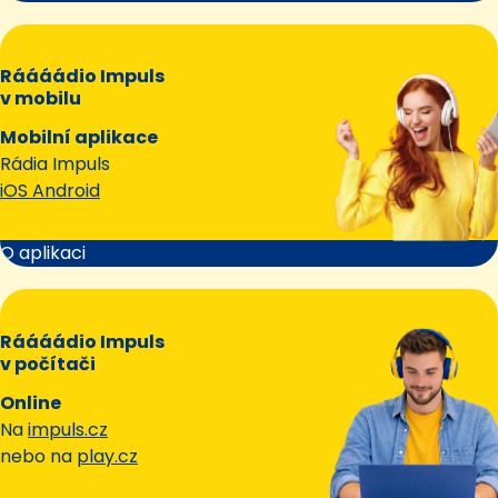
Ráááádio Impuls
v mobilu
Mobilní aplikace
Rádia Impuls
iOS Android
O aplikaci
Ráááádio Impuls
v počítači
Online
Na
impuls.cz
nebo na
play.cz