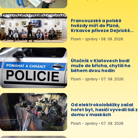
Francouzské a polské
hvězdy míří do Plzně,
Krkavce přiveze Dejvické
divadlo
Plzeň - zprávy • 08. 08. 2026
Útočník v Klatovech bodl
muže do břicha, chytili ho
během dvou hodin
Plzeň - zprávy • 07. 08. 2026
Od elektrokoloběžky začal
hořet byt, hasiči vyvedli lidi z
domu v maskách
Plzeň - zprávy • 07. 08. 2026