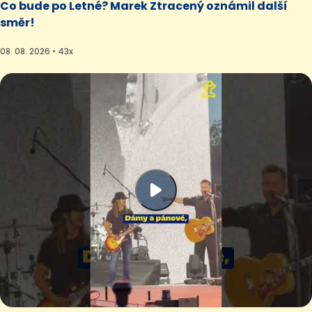
Co bude po Letné? Marek Ztracený oznámil další
směr!
08. 08. 2026 • 43x