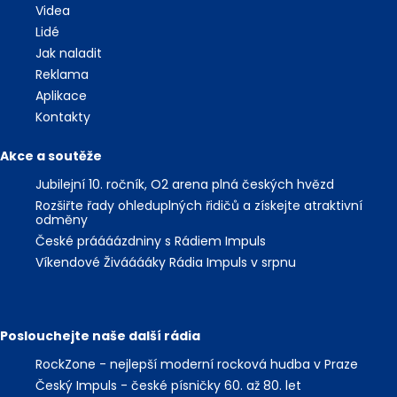
Videa
Lidé
Jak naladit
Reklama
Aplikace
Kontakty
Akce a soutěže
Jubilejní 10. ročník, O2 arena plná českých hvězd
Rozšiřte řady ohleduplných řidičů a získejte atraktivní
odměny
České práááázdniny s Rádiem Impuls
Víkendové Živááááky Rádia Impuls v srpnu
Poslouchejte naše další rádia
RockZone - nejlepší moderní rocková hudba v Praze
Český Impuls - české písničky 60. až 80. let