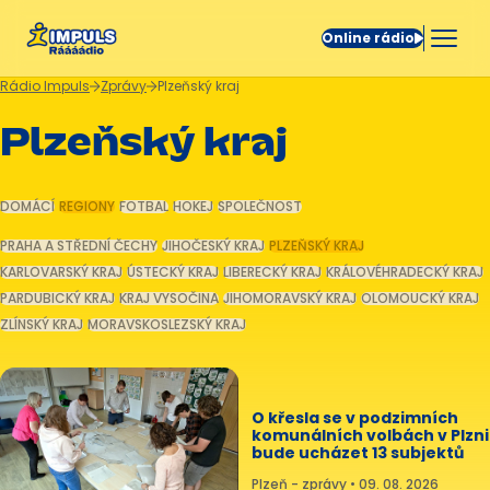
Online rádio
Rádio Impuls
Zprávy
Plzeňský kraj
Plzeňský kraj
DOMÁCÍ
REGIONY
FOTBAL
HOKEJ
SPOLEČNOST
PRAHA A STŘEDNÍ ČECHY
JIHOČESKÝ KRAJ
PLZEŇSKÝ KRAJ
KARLOVARSKÝ KRAJ
ÚSTECKÝ KRAJ
LIBERECKÝ KRAJ
KRÁLOVÉHRADECKÝ KRAJ
PARDUBICKÝ KRAJ
KRAJ VYSOČINA
JIHOMORAVSKÝ KRAJ
OLOMOUCKÝ KRAJ
ZLÍNSKÝ KRAJ
MORAVSKOSLEZSKÝ KRAJ
O křesla se v podzimních
komunálních volbách v Plzni
bude ucházet 13 subjektů
Plzeň - zprávy • 09. 08. 2026