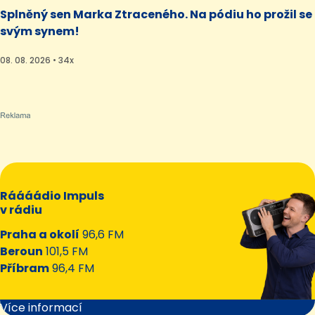
Splněný sen Marka Ztraceného. Na pódiu ho prožil se
svým synem!
08. 08. 2026 • 34x
Ráááádio Impuls
v rádiu
Praha a okolí
96,6 FM
Beroun
101,5 FM
Příbram
96,4 FM
Více informací