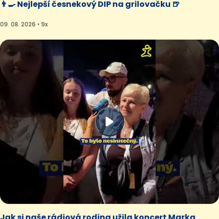
👨‍🍳 Nejlepší česnekový DIP na grilovačku 🍺
09. 08. 2026 • 9x
Jak si naše rádiová rodina užila koncert Marka