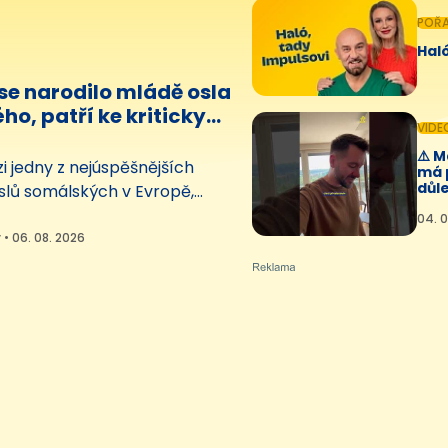
POŘ
Haló
 se narodilo mládě osla
o, patří ke kriticky
VIDE
ým druhům
⚠️ 
i jedny z nejúspěšnějších
má 
důle
slů somálských v Evropě,
ologická zahrada v Liberci. Po
04. 0
se v krajském městě narodilo
 • 06. 08. 2026
cky ohroženého
ka.