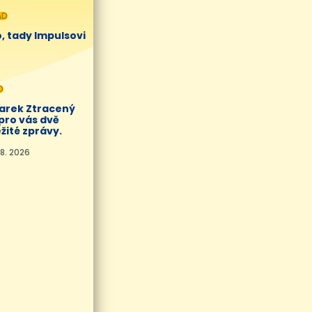
AD
, tady Impulsovi
O
Marek Ztracený
pro vás dvě
žité zprávy.
8. 2026