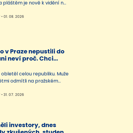
 pláštěm je nově k vidění na
arrachově. Padesátiletou
íbené české hračky mohou lidé
 • 01. 08. 2026
boty 1. srpna do 30. září v
urním centru Kino.
 na putovní výstavě Fenomén
 figurky ze 70. let…
o v Praze nepustili do
ani neví proč. Chci
 budu bojovat, říká
obletěl celou republiku. Muže
tmi odmítli na pražském
ava Havla pustit do letadla
obě sarkasticky hovořil jako o
 • 31. 07. 2026
Spor se rozhořel kvůli příliš
bance. Redakce iDNES.cz se s
a, aby popsal, jak celou
al on…
ěli investory, dnes
dy zkušených, studenti