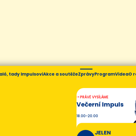
aló, tady Impulsovi
Akce a soutěže
Zprávy
Program
Videa
O r
PRÁVĚ VYSÍLÁME
Večerní Impuls
18.00-20.00
JELEN