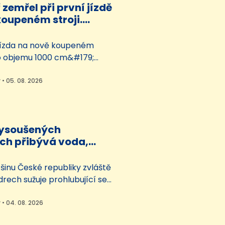
zemřel při první jízdě
koupeném stroji.
střet s dodávkou
jízda na nově koupeném
o objemu 1000 cm&#179;
o muže středního věku na
 tragicky. Motorkář zemřel po
 • 05. 08. 2026
vkou na silnici I/38. Podle
šil hned několik bodů z
ničního provozu.
vysoušených
h přibývá voda,
 by pět olympijských
šinu České republiky zvláště
drech sužuje prohlubující se
ysi odvodněném
arovém Sedmihorském
 • 04. 08. 2026
eském ráji voda přibývá. Více