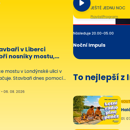
J
JEŠTĚ JEDNU NOC
Playlist
Program
Následuje 20.00-05.00
Noční Impuls
avbaři v Liberci
bří nosníky mostu,
ží téměř 30 tun
e mostu v Londýnské ulici v
To nejlepší z
račuje. Stavbaři dnes pomocí
ují osm železobetonových
dý z nich váží 28,5 tuny a
 • 06. 08. 2026
30 metrů.
SOUT
Haló
01. 0