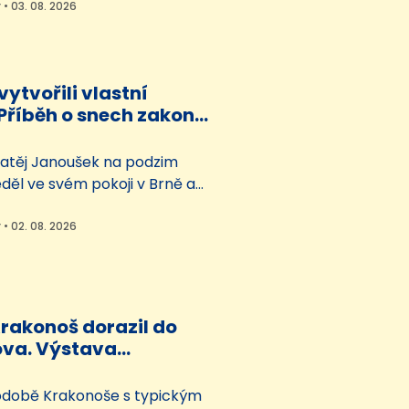
erecké firmy Jan Vokurka si
 • 03. 08. 2026
dceřiné společnosti Kitl
ě slibuje větší
ost u německých zákazníků a
vytvořili vlastní
milion eur do pěti let.
Příběh o snech zakončí
atěj Janoušek na podzim
děl ve svém pokoji v Brně a
o vytvořit pro studentský
 Smile. Původně měl vzniknout
 • 02. 08. 2026
kebox muzikál, tedy
 složené ze známých písní.
 však nápad proměnil v
ikál. Příběh o snech,…
Krakonoš dorazil do
va. Výstava
je 50 let legendární
ačky
odobě Krakonoše s typickým