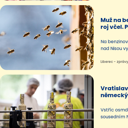
společnost 
celodřevěné
Česku.
Muž na be
roj včel. 
vrátí do
Na benzinové
nad Nisou vy
roj včel. Cht
vrátí domů.
Liberec - zprávy
zranění. Př
policisté.
Vratislav
německý t
jeden mil
Vstříc osmd
sousedním 
Vratislavické