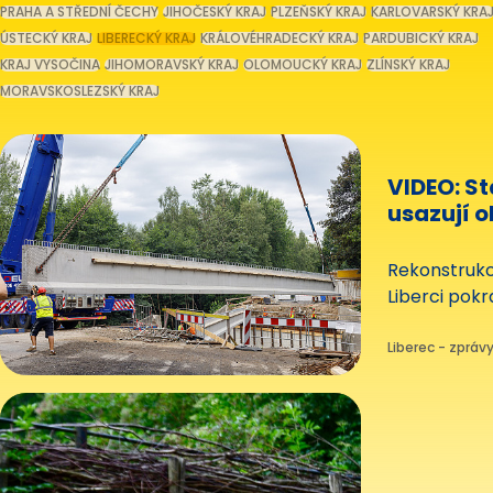
PRAHA A STŘEDNÍ ČECHY
JIHOČESKÝ KRAJ
PLZEŇSKÝ KRAJ
KARLOVARSKÝ KRA
ÚSTECKÝ KRAJ
LIBERECKÝ KRAJ
KRÁLOVÉHRADECKÝ KRAJ
PARDUBICKÝ KRAJ
KRAJ VYSOČINA
JIHOMORAVSKÝ KRAJ
OLOMOUCKÝ KRAJ
ZLÍNSKÝ KRAJ
MORAVSKOSLEZSKÝ KRAJ
VIDEO: St
usazují o
každý vá
Rekonstrukc
Liberci pok
jeřábu osaz
nosníků. Kaž
Liberec - zprávy
měří téměř 