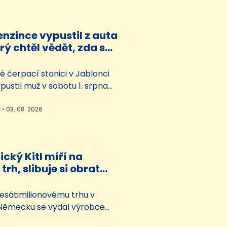
Penny, která staví
 supermarkety jako první v
nzince vypustil z auta
Prý chtěl vědět, zda se
mů
 čerpací stanici v Jablonci
pustil muž v sobotu 1. srpna
ěl si prý ověřit, zda se samy
 Situace se obešla bez
 • 03. 08. 2026
ípadem se teď zabývají
ický Kitl míří na
rh, slibuje si obrat
ion eur
esátimilionovému trhu v
Německu se vydal výrobce
 kyselky a sirupů Kitl.