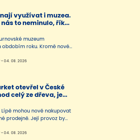
é měření ukázalo, že mokřad
e vodu a revitalizace zvýšila
ínají využívat i muzea.
v krajině o objem pěti…
 nás to neminulo, říká
 turnovské muzeum
m obdobím roku. Kromě nové
nované tradičním řemeslům
jí řadu akcí třeba pro rodiny
 • 04. 08. 2026
 milovníky přírody. Proč
ět nenahradí skutečný zážitek
sí muzea přizpůsobovat době,
rket otevřel v České
živými kulturními…
od celý ze dřeva, je
Česku
é Lípě mohou nově nakupovat
é prodejně. Její provoz by
rnější a zároveň snižovat
topu. S nápadem přišla
 • 04. 08. 2026