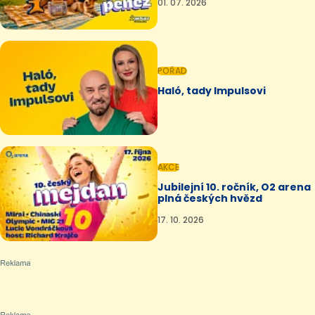
01. 07. 2026
POŘAD
Haló, tady Impulsovi
AKCE
Jubilejní 10. ročník, O2 arena
plná českých hvězd
17. 10. 2026