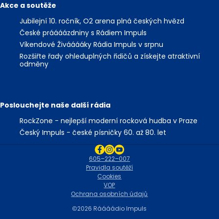
Akce a soutěže
Jubilejní 10. ročník, O2 arena plná českých hvězd
České práááázdniny s Rádiem Impuls
Víkendové Živááááky Rádia Impuls v srpnu
Rozšiřte řady ohleduplných řidičů a získejte atraktivní
odměny
Poslouchejte naše další rádia
RockZone - nejlepší moderní rocková hudba v Praze
Český Impuls - české písničky 60. až 80. let
605–222–007
Pravidla soutěží
Cookies
VOP
Ochrana osobních údajů
2026 Ráááádio Impuls