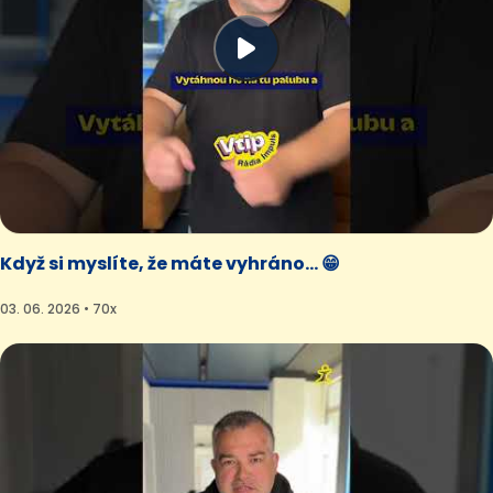
Když si myslíte, že máte vyhráno... 😁
03. 06. 2026 • 70x