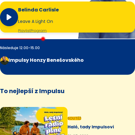
Belinda Carlisle
Leave A Light On
Playlist
Program
Následuje 12.00-15.00
Impulsy Honzy Benešovského
To nejlepší z Impulsu
SOUTĚŽ
Haló, tady Impulsovi