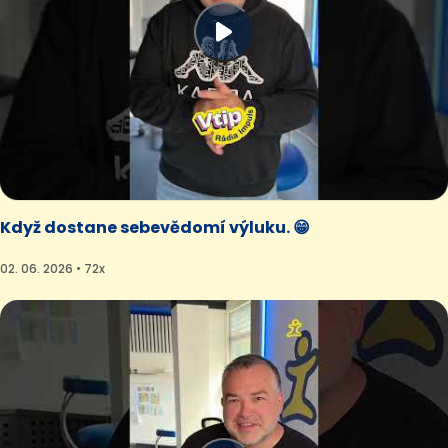
Když dostane sebevědomí výluku. 😁
02. 06. 2026 • 72x