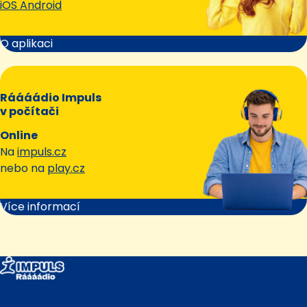
iOS Android
O aplikaci
Ráááádio Impuls
v počítači
Online
Na
impuls.cz
nebo na
play.cz
Více informací