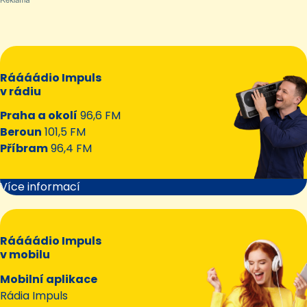
Ráááádio Impuls
v rádiu
Praha a okolí
96,6 FM
Beroun
101,5 FM
Příbram
96,4 FM
Více informací
Ráááádio Impuls
v mobilu
Mobilní aplikace
Rádia Impuls