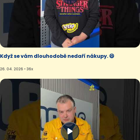
Když se vám dlouhodobě nedaří nákupy. 😄
26. 04. 2026 • 36x