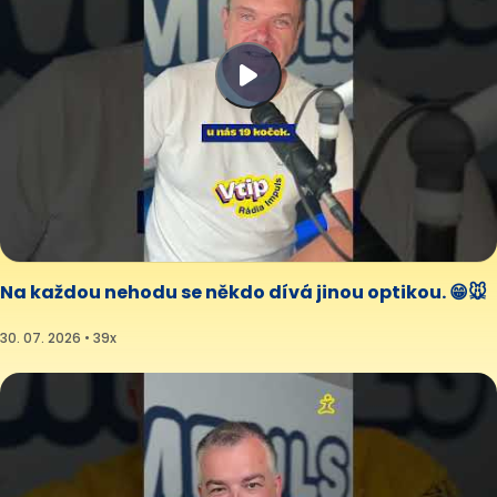
Na každou nehodu se někdo dívá jinou optikou. 😁🐭
30. 07. 2026 • 39x