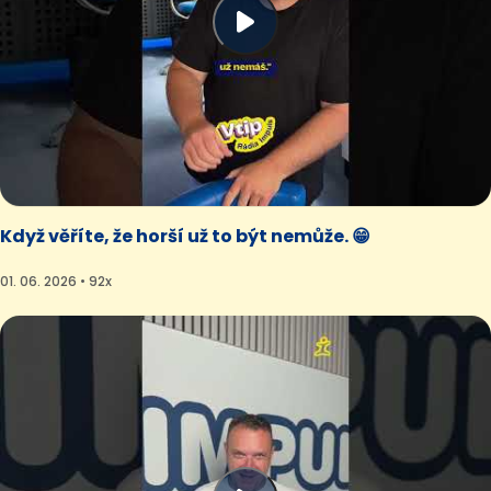
Když věříte, že horší už to být nemůže. 😁
01. 06. 2026 • 92x