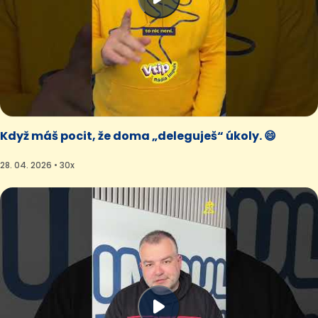
Když máš pocit, že doma „deleguješ“ úkoly. 😄
28. 04. 2026 • 30x