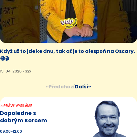
Když už to jde ke dnu, tak ať je to alespoň na Oscary.
😄🎬
19. 04. 2026 • 32x
Předchozí
Další
PRÁVĚ VYSÍLÁME
Dopoledne s
dobrým Korcem
09.00-12.00