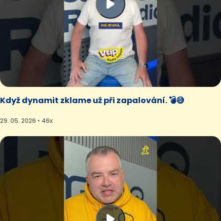
Když dynamit zklame už při zapalování. 💣😅
29. 05. 2026 • 46x