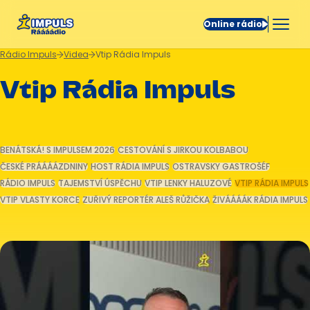
Online rádio
Rádio Impuls
Videa
Vtip Rádia Impuls
Vtip Rádia Impuls
BENÁTSKÁ! S IMPULSEM 2026
CESTOVÁNÍ S JIRKOU KOLBABOU
ČESKÉ PRÁÁÁÁZDNINY
HOST RÁDIA IMPULS
OSTRAVSKY GASTROŠÉF
RÁDIO IMPULS
TAJEMSTVÍ ÚSPĚCHU
VTIP LENKY HALUZOVÉ
VTIP RÁDIA IMPULS
VTIP VLASTY KORCE
ZUŘIVÝ REPORTÉR ALEŠ RŮŽIČKA
ŽIVÁÁÁÁK RÁDIA IMPULS