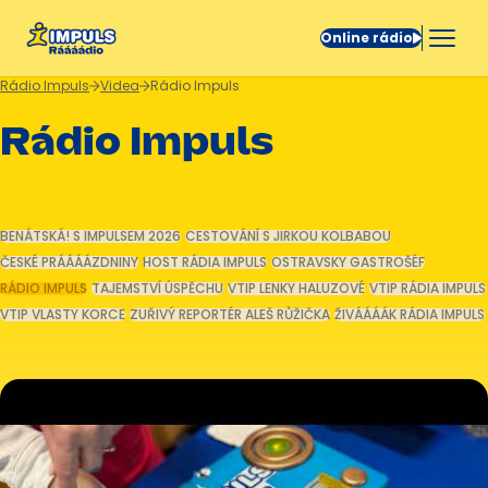
Online rádio
Rádio Impuls
Videa
Rádio Impuls
Rádio Impuls
BENÁTSKÁ! S IMPULSEM 2026
CESTOVÁNÍ S JIRKOU KOLBABOU
ČESKÉ PRÁÁÁÁZDNINY
HOST RÁDIA IMPULS
OSTRAVSKY GASTROŠÉF
RÁDIO IMPULS
TAJEMSTVÍ ÚSPĚCHU
VTIP LENKY HALUZOVÉ
VTIP RÁDIA IMPULS
VTIP VLASTY KORCE
ZUŘIVÝ REPORTÉR ALEŠ RŮŽIČKA
ŽIVÁÁÁÁK RÁDIA IMPULS