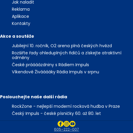
Jak naladit
Reklama
Aplikace
Kontakty
Akce a soutěže
Jubilejní 10. ročník, O2 arena plná českých hvězd
Rozšiřte řady ohleduplných řidičů a získejte atraktivní
odměny
České práááázdniny s Rádiem Impuls
Víkendové Živááááky Rádia Impuls v srpnu
Poslouchejte naše další rádia
RockZone - nejlepší moderní rocková hudba v Praze
Český Impuls - české písničky 60. až 80. let
605–222–007