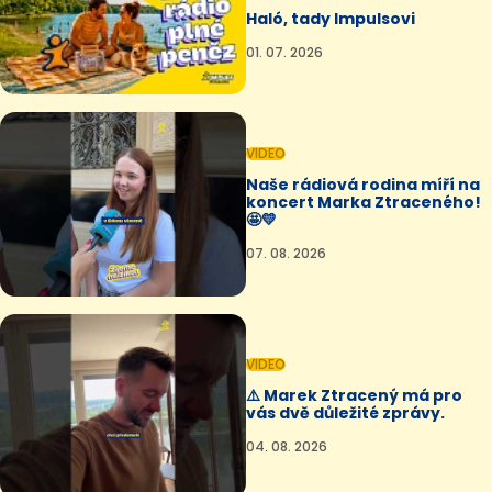
Haló, tady Impulsovi
01. 07. 2026
VIDEO
Naše rádiová rodina míří na
koncert Marka Ztraceného!
🤩💛
07. 08. 2026
VIDEO
⚠️ Marek Ztracený má pro
vás dvě důležité zprávy.
04. 08. 2026