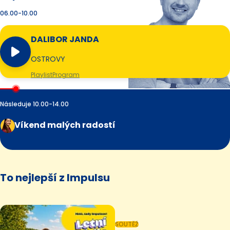
06.00-10.00
DALIBOR JANDA
OSTROVY
Playlist
Program
Následuje 10.00-14.00
Víkend malých radostí
To nejlepší z Impulsu
SOUTĚŽ