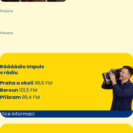
Ráááádio Impuls
v rádiu
Praha a okolí
96,6 FM
Beroun
101,5 FM
Příbram
96,4 FM
Více informací