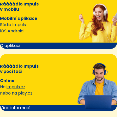
Ráááádio Impuls
v mobilu
Mobilní aplikace
Rádia Impuls
iOS Android
O aplikaci
Ráááádio Impuls
v počítači
Online
Na
impuls.cz
nebo na
play.cz
Více informací