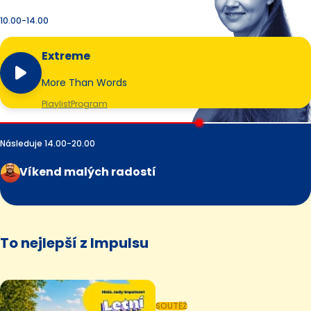
10.00-14.00
Extreme
More Than Words
Playlist
Program
Následuje 14.00-20.00
Víkend malých radostí
To nejlepší z Impulsu
SOUTĚŽ