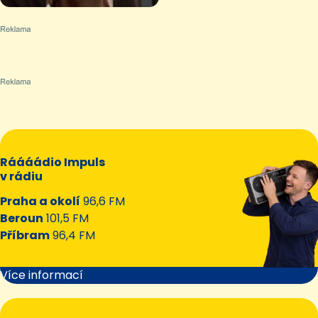
Ráááádio Impuls
v rádiu
Praha a okolí
96,6 FM
Beroun
101,5 FM
Příbram
96,4 FM
Více informací