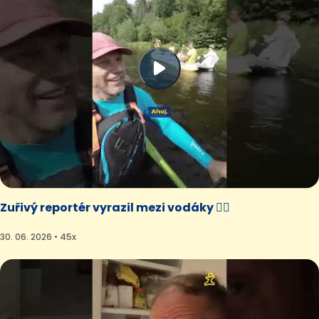
Zuřivý reportér vyrazil mezi vodáky 🚣‍♂️
30. 06. 2026 • 45x