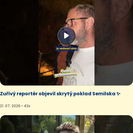
Zuřivý reportér objevil skrytý poklad Semilska ✨
21. 07. 2026 • 42x