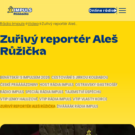
Online rádio
Rádio Impuls
Videa
Zuřivý reportér Aleš Růžička
Zuřivý reportér Aleš
Růžička
BENÁTSKÁ! S IMPULSEM 2026
CESTOVÁNÍ S JIRKOU KOLBABOU
ČESKÉ PRÁÁÁÁZDNINY
HOST RÁDIA IMPULS
OSTRAVSKY GASTROŠÉF
RÁDIO IMPULS
SPECIÁL RÁDIA IMPULS
TAJEMSTVÍ ÚSPĚCHU
VTIP LENKY HALUZOVÉ
VTIP RÁDIA IMPULS
VTIP VLASTY KORCE
ZUŘIVÝ REPORTÉR ALEŠ RŮŽIČKA
ŽIVÁÁÁÁK RÁDIA IMPULS