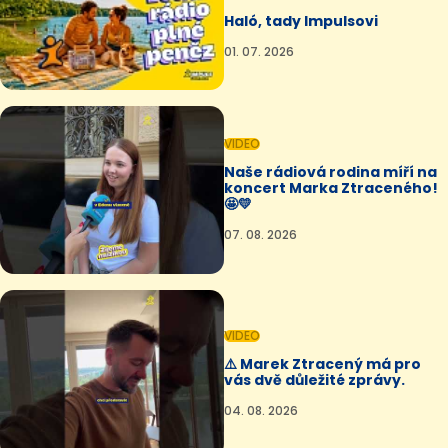
Haló, tady Impulsovi
01. 07. 2026
VIDEO
Naše rádiová rodina míří na
koncert Marka Ztraceného!
🤩💛
07. 08. 2026
VIDEO
⚠️ Marek Ztracený má pro
vás dvě důležité zprávy.
04. 08. 2026