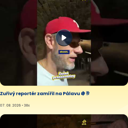
Zuřivý reportér zamířil na Pálavu 🍇🥂
07. 08. 2026 • 38x