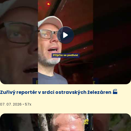
Zuřivý reportér v srdci ostravských železáren 🏭
07. 07. 2026 • 57x