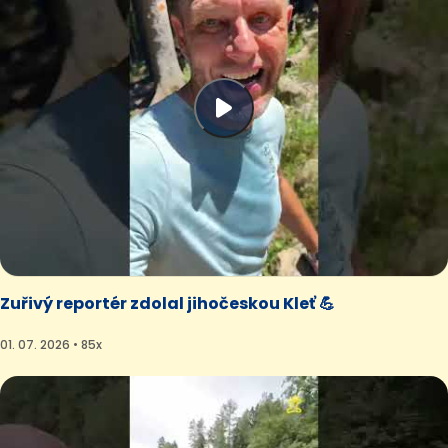
Zuřivý reportér zdolal jihočeskou Kleť 💪
01. 07. 2026 • 85x