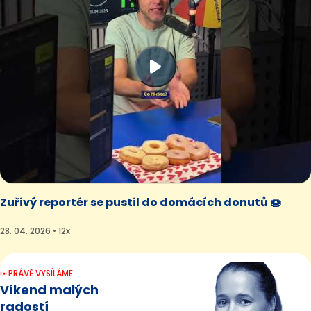
Zuřivý reportér se pustil do domácích donutů 🍩
28. 04. 2026 • 12x
PRÁVĚ VYSÍLÁME
Víkend malých
radostí