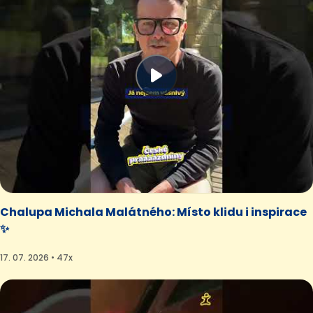
Chalupa Michala Malátného: Místo klidu i inspirace
✨
17. 07. 2026 • 47x