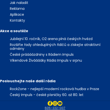
Jak naladit
Reklama
Aplikace
Kontakty
Akce a soutěže
Jubilejní 10. ročník, O2 arena plná českých hvězd
Rozšiřte řady ohleduplných řidičů a získejte atraktivní
odměny
České práááázdniny s Rádiem Impuls
Víkendové Živááááky Rádia Impuls v srpnu
Poslouchejte naše další rádia
RockZone - nejlepší moderní rocková hudba v Praze
Český Impuls - české písničky 60. až 80. let
605–222–007