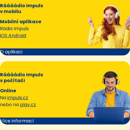
Ráááádio Impuls
v mobilu
Mobilní aplikace
Rádia Impuls
iOS Android
O aplikaci
Ráááádio Impuls
v počítači
Online
Na
impuls.cz
nebo na
play.cz
Více informací