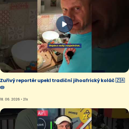
Zuřivý reportér upekl tradiční jihoafrický koláč 🇿🇦
🥧
18. 06. 2026 • 21x