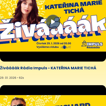
Živáááák Rádia Impuls - KATEŘINA MARIE TICHÁ
29. 01. 2026 • 62x