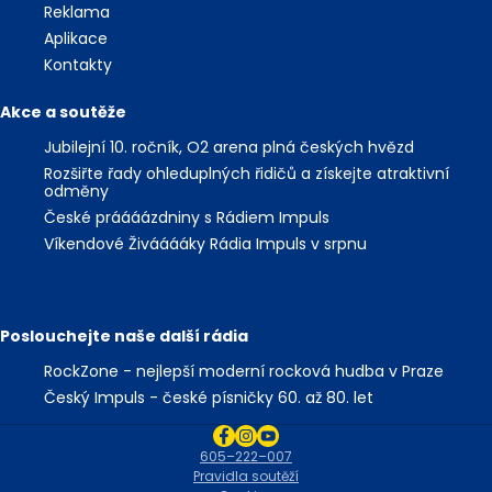
Reklama
Aplikace
Kontakty
Akce a soutěže
Jubilejní 10. ročník, O2 arena plná českých hvězd
Rozšiřte řady ohleduplných řidičů a získejte atraktivní
odměny
České práááázdniny s Rádiem Impuls
Víkendové Živááááky Rádia Impuls v srpnu
Poslouchejte naše další rádia
RockZone - nejlepší moderní rocková hudba v Praze
Český Impuls - české písničky 60. až 80. let
605–222–007
Pravidla soutěží