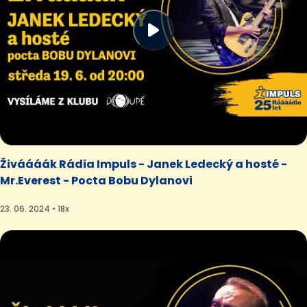
Živáááák Rádia Impuls - Janek Ledecký a hosté -
Mr.Everest - Pocta Bobu Dylanovi
23. 06. 2024 • 18x