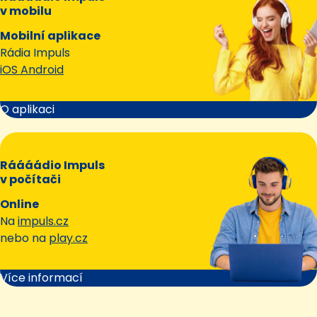
v mobilu
Mobilní aplikace
Rádia Impuls
iOS Android
O aplikaci
Ráááádio Impuls
v počítači
Online
Na
impuls.cz
nebo na
play.cz
Více informací