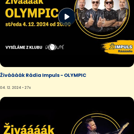
Živáááák Rádia Impuls - OLYMPIC
04. 12. 2024 • 27x