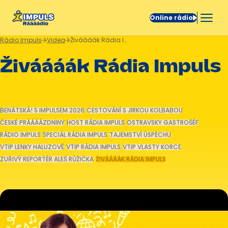
Online rádio
Rádio Impuls
Videa
Živáááák Rádia Impuls
Živáááák Rádia Impuls
BENÁTSKÁ! S IMPULSEM 2026
CESTOVÁNÍ S JIRKOU KOLBABOU
ČESKÉ PRÁÁÁÁZDNINY
HOST RÁDIA IMPULS
OSTRAVSKY GASTROŠÉF
RÁDIO IMPULS
SPECIÁL RÁDIA IMPULS
TAJEMSTVÍ ÚSPĚCHU
VTIP LENKY HALUZOVÉ
VTIP RÁDIA IMPULS
VTIP VLASTY KORCE
ZUŘIVÝ REPORTÉR ALEŠ RŮŽIČKA
ŽIVÁÁÁÁK RÁDIA IMPULS