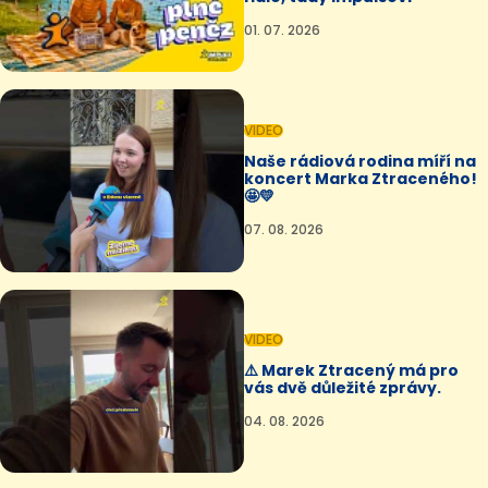
01. 07. 2026
VIDEO
Naše rádiová rodina míří na
koncert Marka Ztraceného!
🤩💛
07. 08. 2026
VIDEO
⚠️ Marek Ztracený má pro
vás dvě důležité zprávy.
04. 08. 2026