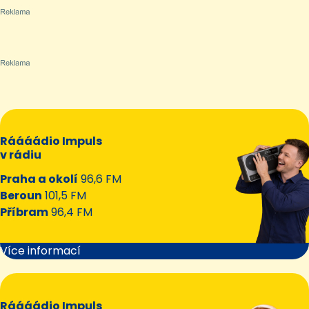
Ráááádio Impuls
v rádiu
Praha a okolí
96,6 FM
Beroun
101,5 FM
Příbram
96,4 FM
Více informací
Ráááádio Impuls