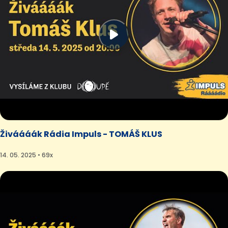
Živáááák Rádia Impuls - TOMÁŠ KLUS
14. 05. 2025 • 69x