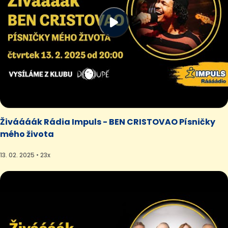
Živáááák Rádia Impuls - BEN CRISTOVAO Písničky
mého života
13. 02. 2025 • 23x