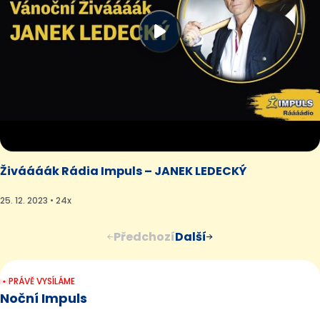
Živáááák Rádia Impuls – JANEK LEDECKÝ
25. 12. 2023 • 24x
Předchozí
Další
PRÁVĚ VYSÍLÁME
Noční Impuls