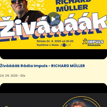
Živáááák Rádia Impuls - RICHARD MÜLLER
24. 09. 2025 • 30x