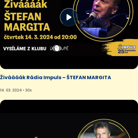
Živáááák Rádia Impuls – ŠTEFAN MARGITA
14. 03. 2024 • 30x