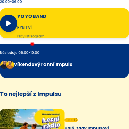
20.00-06.00
YO YO BAND
RYBITVÍ
Playlist
Program
Následuje 06.00-10.00
Víkendový ranní Impuls
To nejlepší z Impulsu
SOUTĚŽ
Haló, tady Impulsovi