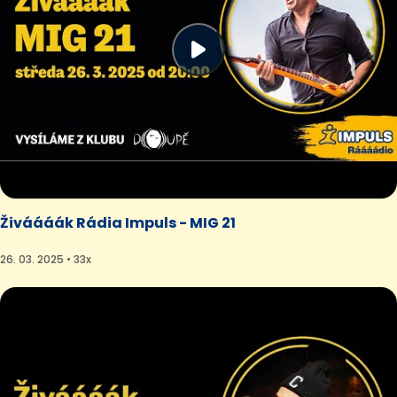
Živáááák Rádia Impuls - MIG 21
26. 03. 2025 • 33x