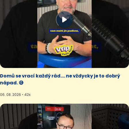
Domů se vrací každý rád.... ne vždycky je to dobrý
nápad. 😅
06. 08. 2026 • 42x