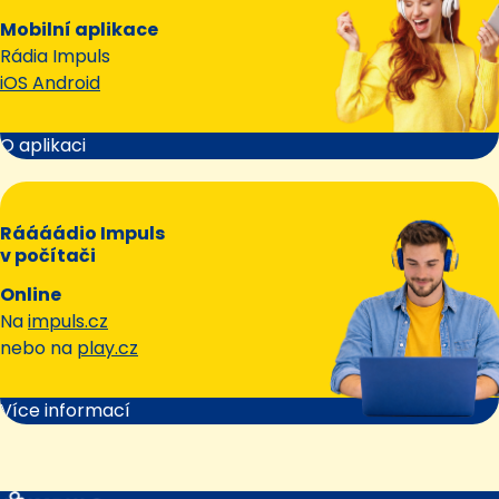
Mobilní aplikace
Rádia Impuls
iOS Android
O aplikaci
Ráááádio Impuls
v počítači
Online
Na
impuls.cz
nebo na
play.cz
Více informací