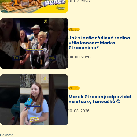
01. 07. 2026
VIDEO
Jak si naše rádiová rodina
užila koncert Marka
Ztraceného?
08. 08. 2026
VIDEO
Marek Ztracený odpovídal
na otázky fanoušků 😊
10. 08. 2026