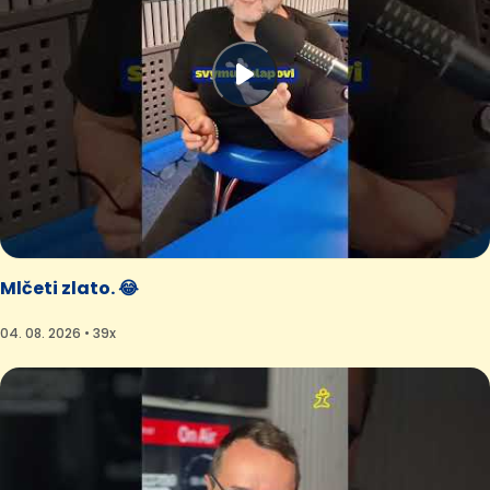
Mlčeti zlato. 😂
04. 08. 2026 • 39x