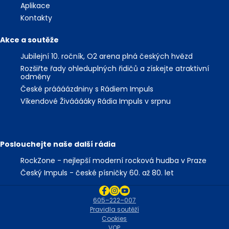
Aplikace
Kontakty
Akce a soutěže
Jubilejní 10. ročník, O2 arena plná českých hvězd
Rozšiřte řady ohleduplných řidičů a získejte atraktivní
odměny
České práááázdniny s Rádiem Impuls
Víkendové Živááááky Rádia Impuls v srpnu
Poslouchejte naše další rádia
RockZone - nejlepší moderní rocková hudba v Praze
Český Impuls - české písničky 60. až 80. let
605–222–007
Pravidla soutěží
Cookies
VOP