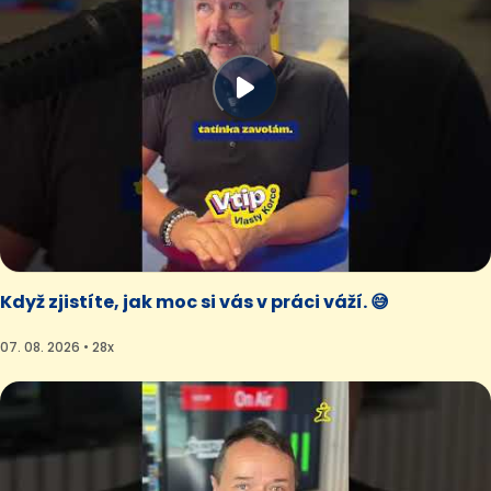
Když zjistíte, jak moc si vás v práci váží. 😅
07. 08. 2026 • 28x