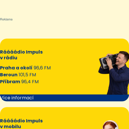
Ráááádio Impuls
v rádiu
Praha a okolí
96,6 FM
Beroun
101,5 FM
Příbram
96,4 FM
Více informací
Ráááádio Impuls
v mobilu