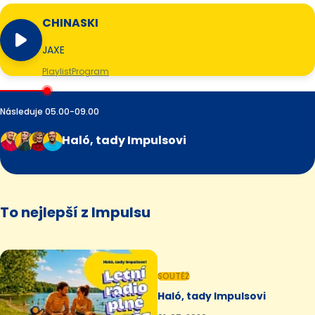
CHINASKI
JAXE
Playlist
Program
Následuje 05.00-09.00
Haló, tady Impulsovi
To nejlepší z Impulsu
SOUTĚŽ
Haló, tady Impulsovi