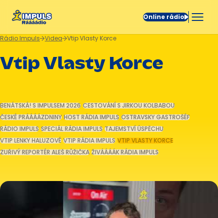
Online rádio
Rádio Impuls
Videa
Vtip Vlasty Korce
Vtip Vlasty Korce
BENÁTSKÁ! S IMPULSEM 2026
CESTOVÁNÍ S JIRKOU KOLBABOU
ČESKÉ PRÁÁÁÁZDNINY
HOST RÁDIA IMPULS
OSTRAVSKY GASTROŠÉF
RÁDIO IMPULS
SPECIÁL RÁDIA IMPULS
TAJEMSTVÍ ÚSPĚCHU
VTIP LENKY HALUZOVÉ
VTIP RÁDIA IMPULS
VTIP VLASTY KORCE
ZUŘIVÝ REPORTÉR ALEŠ RŮŽIČKA
ŽIVÁÁÁÁK RÁDIA IMPULS