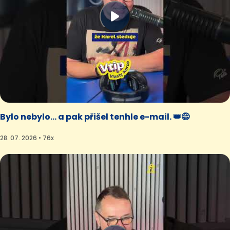
Bylo nebylo… a pak přišel tenhle e-mail. 👑😅
28. 07. 2026 • 76x