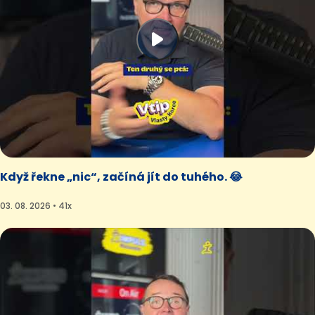
Když řekne „nic“, začíná jít do tuhého. 😂
03. 08. 2026 • 41x