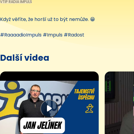
VTIP RÁDIA IMPULS
Když věříte, že horší už to být nemůže. 😁
#RaaaadioImpuls #Impuls #Radost
Další videa