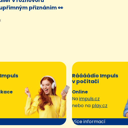
ller v rozhovoru
 upřímným přiznáním 👀
x
Impuls
Ráááádio Impuls
v počítači
ikace
Online
s
Na
impuls.cz
nebo na
play.cz
Více informací