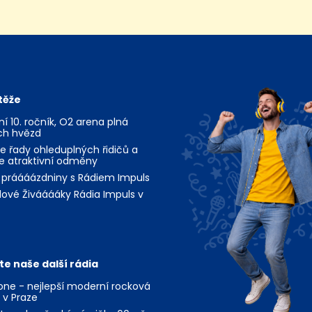
těže
jní 10. ročník, O2 arena plná
ch hvězd
te řady ohleduplných řidičů a
te atraktivní odměny
 práááázdniny s Rádiem Impuls
ové Živááááky Rádia Impuls v
te naše další rádia
ne - nejlepší moderní rocková
 v Praze