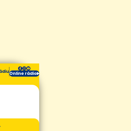
ádiu
Online rádio
Ý