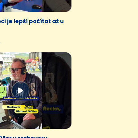
ci je lepší počítat až u
x