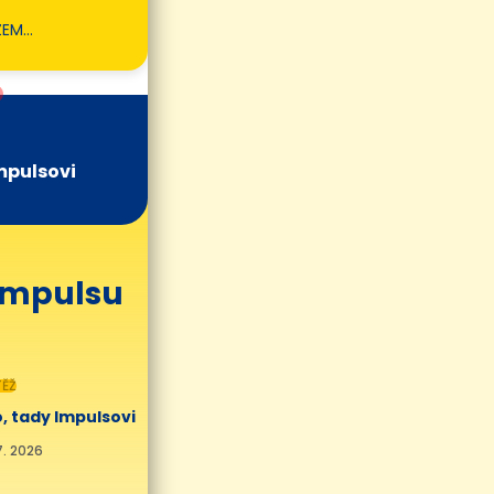
ZEM…
mpulsovi
 Impulsu
ĚŽ
, tady Impulsovi
7. 2026