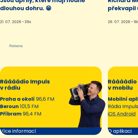
Jsou apríly, které mají hodně
Richard Mü
dlouhou dohru. 😁
překvapil
21. 07. 2026 • 39x
26. 07. 2026 • 18
Ráááádio Impuls
Ráááádio 
v rádiu
v mobilu
Praha a okolí
96,6 FM
Mobilní apl
Beroun
101,5 FM
Rádia Impul
Příbram
96,4 FM
iOS Android
Více informací
O aplikaci