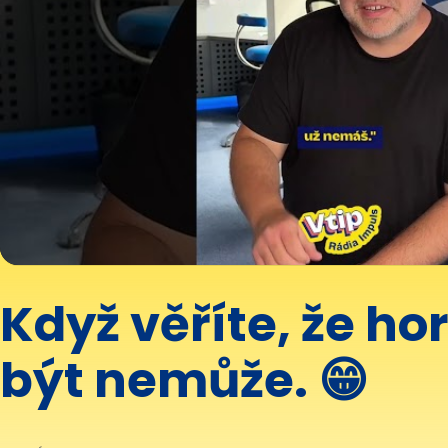
Když věříte, že hor
být nemůže. 😁