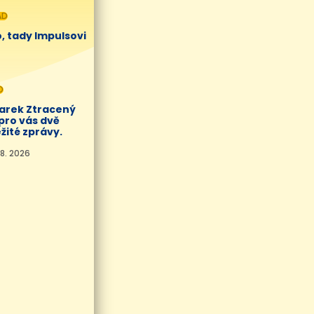
AD
, tady Impulsovi
O
Marek Ztracený
pro vás dvě
žité zprávy.
8. 2026