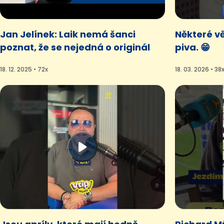
Jan Jelínek: Laik nemá šanci
Některé vě
poznat, že se nejedná o originál
piva. 😁
18. 12. 2025 • 72x
18. 03. 2026 • 38