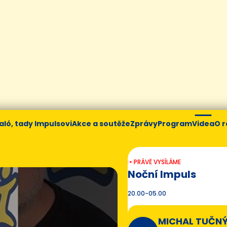
aló, tady Impulsovi
Akce a soutěže
Zprávy
Program
Videa
O r
PRÁVĚ VYSÍLÁME
Noční Impuls
20.00-05.00
MICHAL TUČN