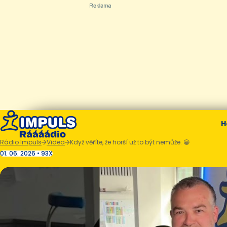
H
Rádio Impuls
Videa
Když věříte, že horší už to být nemůže. 😁
01. 06. 2026 • 93X