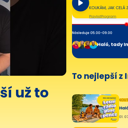
KOUKÁM, JAK CELÁ 
Playlist
Program
Následuje 05.00-09.00
Haló, tady I
To nejlepší z
ší už to
SOUT
Haló
01. 0