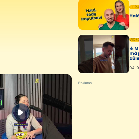
POŘ
Haló
VIDE
⚠️ 
má 
důle
04. 0