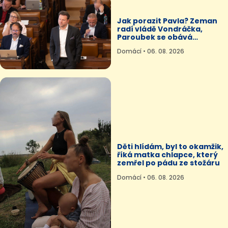
Jak porazit Pavla? Zeman
radí vládě Vondráčka,
Paroubek se obává
„masakru“
Domácí • 06. 08. 2026
Děti hlídám, byl to okamžik,
říká matka chlapce, který
zemřel po pádu ze stožáru
Domácí • 06. 08. 2026