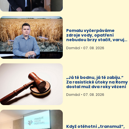
Pomalu vyčerpáváme
zdroje vody, opatření
nebudou brzy stačit, varuje
bioklimatolog
Domácí • 07. 08. 2026
„Já tě bodnu, já tě zabiju.“
Za rasistické útoky na Romy
dostal muž dva roky vězení
Domácí • 07. 08. 2026
Když otěhotní „transmuž“,