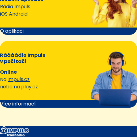
Rádia Impuls
iOS Android
O aplikaci
Ráááádio Impuls
v počítači
Online
Na
impuls.cz
nebo na
play.cz
Více informací