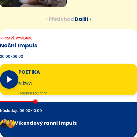
Předchozí
Další
PRÁVĚ VYSÍLÁME
Noční Impuls
20.00-06.00
POETIKA
BLÍZKO
Playlist
Program
Následuje 06.00-10.00
Víkendový ranní Impuls