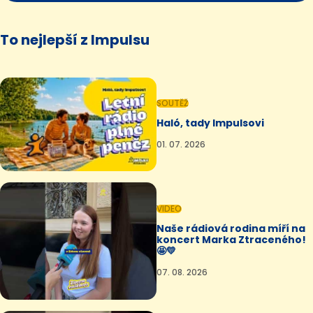
To nejlepší z Impulsu
SOUTĚŽ
Haló, tady Impulsovi
01. 07. 2026
VIDEO
Naše rádiová rodina míří na
koncert Marka Ztraceného!
🤩💛
07. 08. 2026