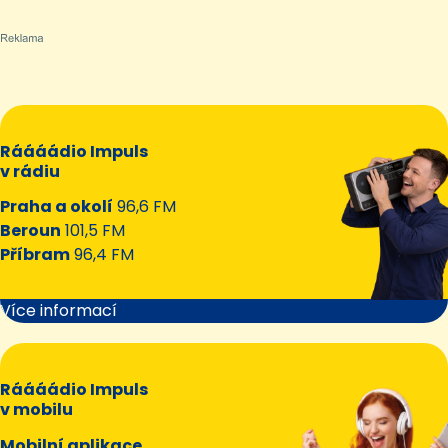
Ráááádio Impuls
v rádiu
Praha a okolí
96,6 FM
Beroun
101,5 FM
Příbram
96,4 FM
Více informací
Ráááádio Impuls
v mobilu
Mobilní aplikace