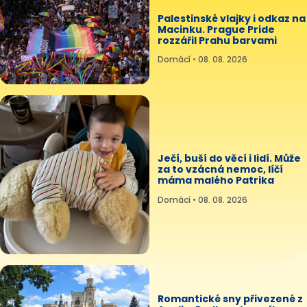
Palestinské vlajky i odkaz na
Macinku. Prague Pride
rozzářil Prahu barvami
Domácí • 08. 08. 2026
Ječí, buší do věcí i lidí. Může
za to vzácná nemoc, líčí
máma malého Patrika
Domácí • 08. 08. 2026
Romantické sny přivezené z