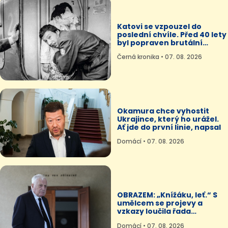
Katovi se vzpouzel do
poslední chvíle. Před 40 lety
byl popraven brutální
sériový vrah Hojer
Černá kronika • 07. 08. 2026
Okamura chce vyhostit
Ukrajince, který ho urážel.
Ať jde do první linie, napsal
Domácí • 07. 08. 2026
OBRAZEM: „Knížáku, leť.“ S
umělcem se projevy a
vzkazy loučila řada
osobností
Domácí • 07. 08. 2026