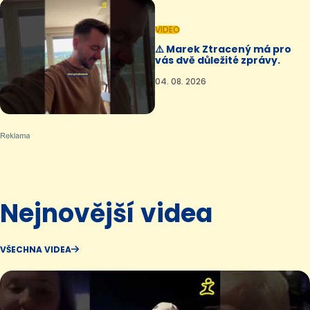
VIDEO
⚠️ Marek Ztracený má pro
vás dvě důležité zprávy.
04. 08. 2026
Nejnovější videa
VŠECHNA VIDEA