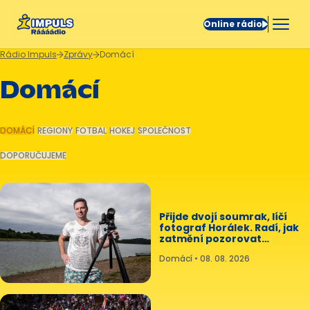
Online rádio
Rádio Impuls
Zprávy
Domácí
Domácí
DOMÁCÍ
REGIONY
FOTBAL
HOKEJ
SPOLEČNOST
DOPORUČUJEME
Přijde dvojí soumrak, líčí
fotograf Horálek. Radí, jak
zatmění pozorovat
bezpečně
Domácí • 08. 08. 2026