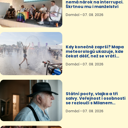
nemá nárok na interrupci.
Škrtnou mu i manželství
Domácí • 07. 08. 2026
Kdy konečně zaprší? Mapa
meteorologů ukazuje, kde
čekat déšť, než se vrátí
tropy
Domácí • 07. 08. 2026
Státní pocty, vlajka a tři
salvy. Veřejnost i osobnosti
se rozloučí s Milanem
Knížákem
Domácí • 07. 08. 2026