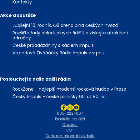
Kontakty
Akce a soutěže
Jubilejní 10. ročník, O2 arena plná českých hvězd
Rozšiřte řady ohleduplných řidičů a získejte atraktivní
odměny
České práááázdniny s Rádiem Impuls
Víkendové Živááááky Rádia Impuls v srpnu
Poslouchejte naše další rádia
RockZone - nejlepší moderní rocková hudba v Praze
Český Impuls - české písničky 60. až 80. let
605–222–007
Pravidla soutěží
Cookies
VOP
Ochrana osobních údajů