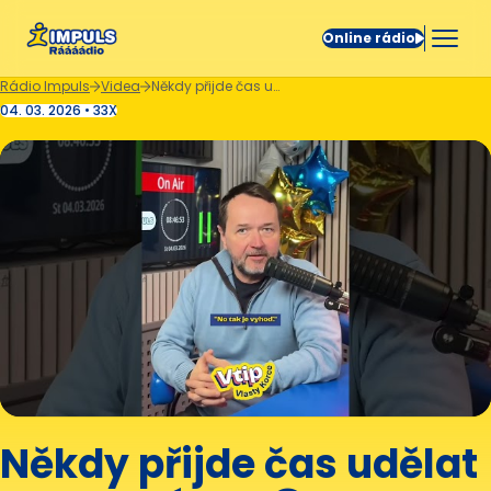
Online rádio
Rádio Impuls
Videa
Někdy přijde čas udělat doma místo. 😄
04. 03. 2026 • 33X
Někdy přijde čas udělat