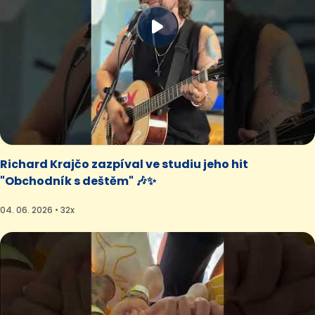
Richard Krajčo zazpíval ve studiu jeho hit
"Obchodník s deštěm" 🎶✨
04. 06. 2026 • 32x