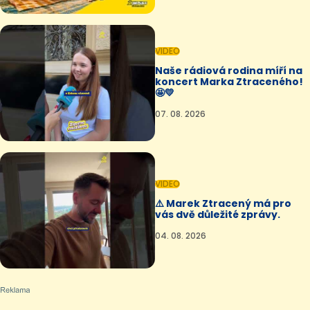
VIDEO
Naše rádiová rodina míří na
koncert Marka Ztraceného!
🤩💛
07. 08. 2026
VIDEO
⚠️ Marek Ztracený má pro
vás dvě důležité zprávy.
04. 08. 2026