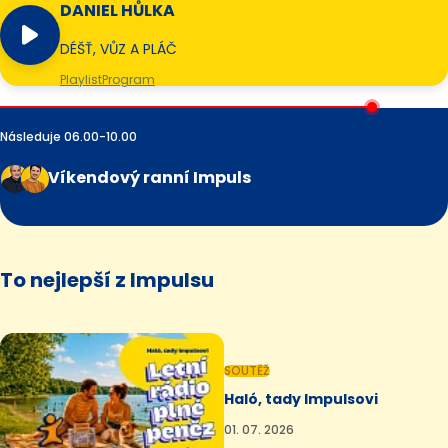
DANIEL HŮLKA
DÉŠŤ, VŮZ A PLÁČ
Playlist
Program
Následuje 06.00-10.00
Víkendový ranní Impuls
To nejlepší z Impulsu
SOUTĚŽ
Haló, tady Impulsovi
01. 07. 2026