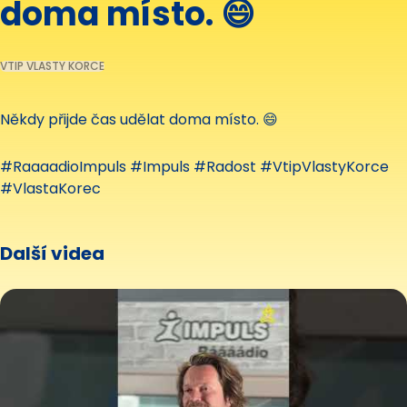
doma místo. 😄
VTIP VLASTY KORCE
Někdy přijde čas udělat doma místo. 😄
#RaaaadioImpuls #Impuls #Radost #VtipVlastyKorce
#VlastaKorec
Další videa