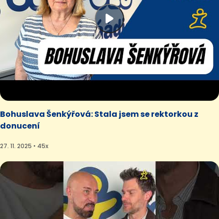
Bohuslava Šenkýřová: Stala jsem se rektorkou z
donucení
27. 11. 2025 • 45x