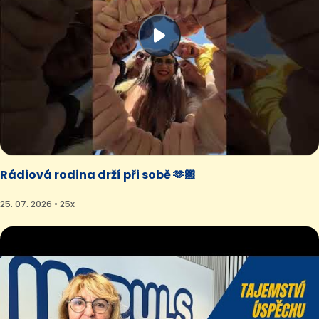
Rádiová rodina drží při sobě 🫶🏼
25. 07. 2026 • 25x