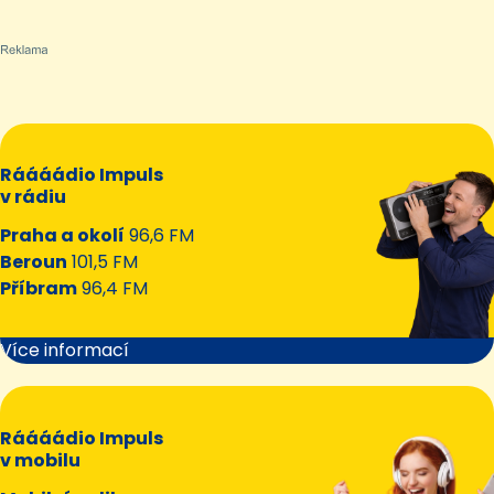
Ráááádio Impuls
v rádiu
Praha a okolí
96,6 FM
Beroun
101,5 FM
Příbram
96,4 FM
Více informací
Ráááádio Impuls
v mobilu