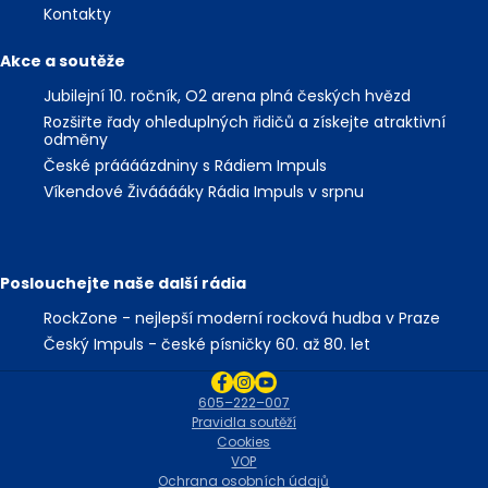
Kontakty
Akce a soutěže
Jubilejní 10. ročník, O2 arena plná českých hvězd
Rozšiřte řady ohleduplných řidičů a získejte atraktivní
odměny
České práááázdniny s Rádiem Impuls
Víkendové Živááááky Rádia Impuls v srpnu
Poslouchejte naše další rádia
RockZone - nejlepší moderní rocková hudba v Praze
Český Impuls - české písničky 60. až 80. let
605–222–007
Pravidla soutěží
Cookies
VOP
Ochrana osobních údajů