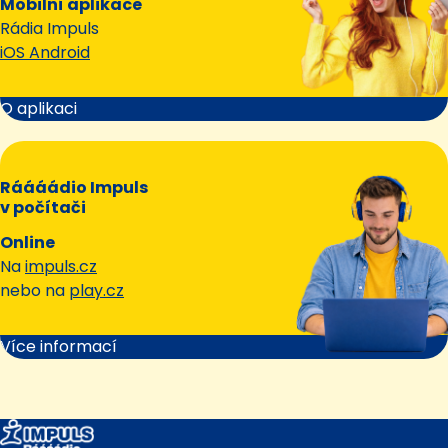
Mobilní aplikace
Rádia Impuls
iOS Android
O aplikaci
Ráááádio Impuls
v počítači
Online
Na
impuls.cz
nebo na
play.cz
Více informací