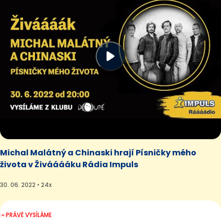
Michal Malátný a Chinaski hrají Písničky mého
života v Živááááku Rádia Impuls
30. 06. 2022 • 24x
PRÁVĚ VYSÍLÁME