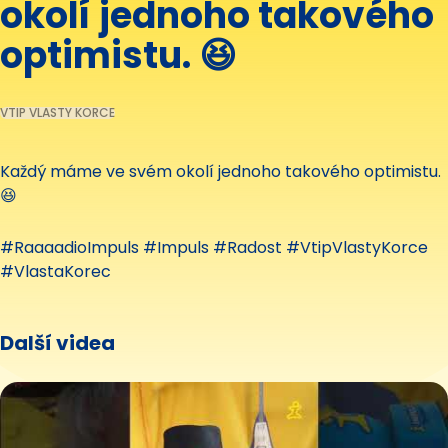
okolí jednoho takového
optimistu. 😆
VTIP VLASTY KORCE
Každý máme ve svém okolí jednoho takového optimistu.
😆
#RaaaadioImpuls #Impuls #Radost #VtipVlastyKorce
#VlastaKorec
Další videa