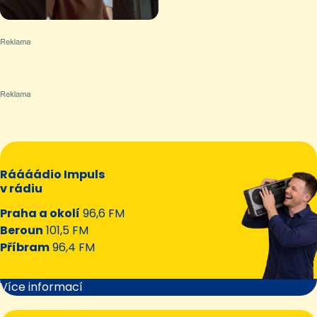
Ráááádio Impuls
v rádiu
Praha a okolí
96,6 FM
Beroun
101,5 FM
Příbram
96,4 FM
Více informací