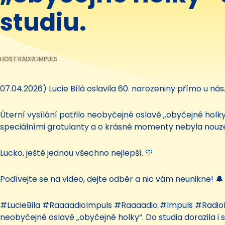
studiu.
HOST RÁDIA IMPULS
07.04.2026) Lucie Bílá oslavila 60. narozeniny přímo u nás.
Úterní vysílání patřilo neobyčejné oslavě „obyčejné holky“
speciálními gratulanty a o krásné momenty nebyla nouze. 
Lucko, ještě jednou všechno nejlepší. 💛
Podívejte se na video, dejte odběr a nic vám neunikne! 🔔 
#LucieBila #RaaaadioImpuls #Raaaadio #Impuls #RadioIm
neobyčejné oslavě „obyčejné holky“. Do studia dorazila i 