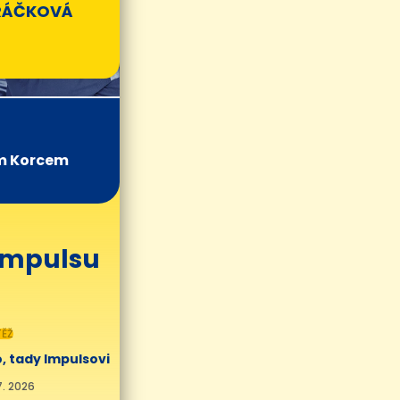
RÁČKOVÁ
m Korcem
 Impulsu
ĚŽ
, tady Impulsovi
7. 2026