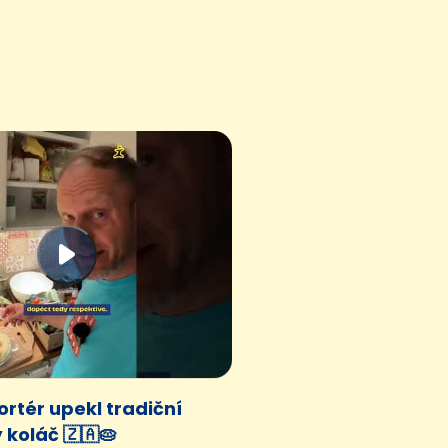
ortér upekl tradiční
ý koláč 🇿🇦🥧