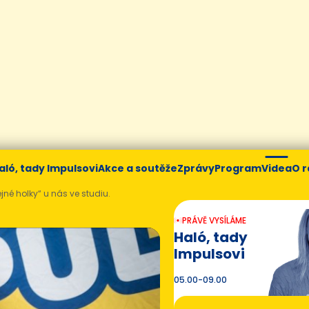
aló, tady Impulsovi
Akce a soutěže
Zprávy
Program
Videa
O r
jné holky“ u nás ve studiu.
PRÁVĚ VYSÍLÁME
Haló, tady
Impulsovi
05.00-09.00