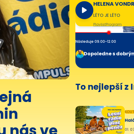
HELENA VOND
LÉTO JE LÉTO
Playlist
Program
Následuje 09.00-12.00
Dopoledne s dobrý
To nejlepší z
čejná
nin
SOUT
Haló
u nás ve
01. 0