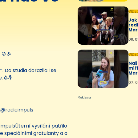
VIDE
Jak 
rodi
Mar
08. 0
 💛🎉
VIDE
Naš
míř
. Do studia dorazila i se
Mar
🥳🎙️
🤩💛
07. 0
‪@radioimpuls‬
pulsÚterní vysílání patřilo
se speciálními gratulanty a o