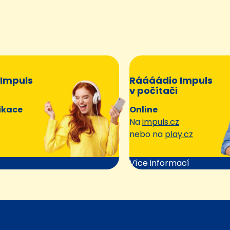
Impuls
Ráááádio Impuls
v počítači
ikace
Online
s
Na
impuls.cz
nebo na
play.cz
Více informací