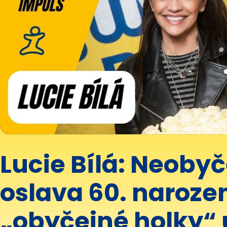
Lucie Bílá: Neoby
oslava 60. naroze
„obyčejné holky“ 