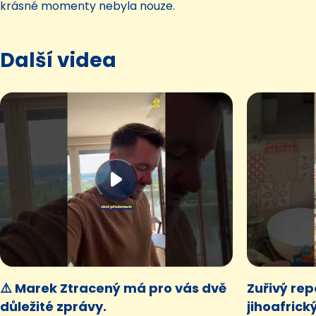
krásné momenty nebyla nouze.
Další videa
⚠️ Marek Ztracený má pro vás dvě
Zuřivý rep
důležité zprávy.
jihoafrick