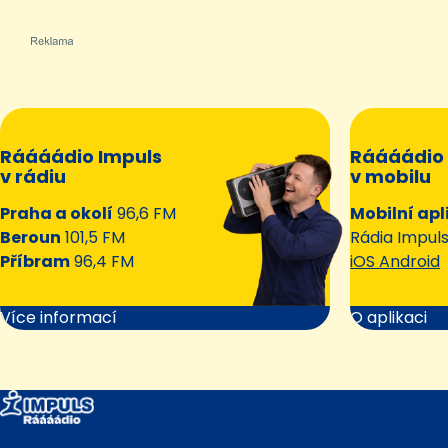
Ráááádio Impuls
Ráááádio 
v rádiu
v mobilu
Praha a okolí
96,6 FM
Mobilní apl
Beroun
101,5 FM
Rádia Impul
Příbram
96,4 FM
iOS Android
Více informací
O aplikaci