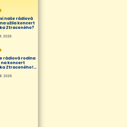
O
si naše rádiová
na užila koncert
ka Ztraceného?
8. 2026
O
e rádiová rodina
í na koncert
ka Ztraceného!
8. 2026