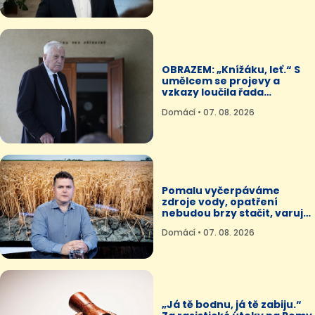
OBRAZEM: „Knížáku, leť.“ S
umělcem se projevy a
vzkazy loučila řada
osobností
Domácí • 07. 08. 2026
Pomalu vyčerpáváme
zdroje vody, opatření
nebudou brzy stačit, varuje
bioklimatolog
Domácí • 07. 08. 2026
„Já tě bodnu, já tě zabiju.“