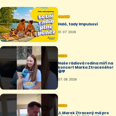
SOUTĚŽ
Haló, tady Impulsovi
01. 07. 2026
VIDEO
Naše rádiová rodina míří na
koncert Marka Ztraceného!
🤩💛
07. 08. 2026
VIDEO
⚠️ Marek Ztracený má pro