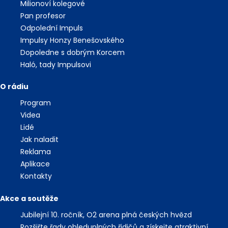
Milionoví kolegové
Pan profesor
Odpolední Impuls
Impulsy Honzy Benešovského
Dopoledne s dobrým Korcem
Haló, tady Impulsovi
O rádiu
Program
Videa
Lidé
Jak naladit
Reklama
Aplikace
Kontakty
Akce a soutěže
Jubilejní 10. ročník, O2 arena plná českých hvězd
Rozšiřte řady ohleduplných řidičů a získejte atraktivní