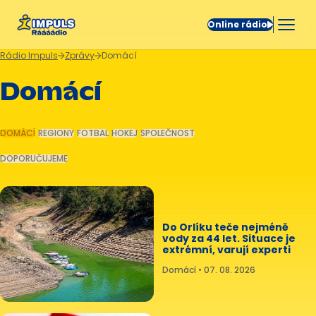
Online rádio
Rádio Impuls
Zprávy
Domácí
Domácí
DOMÁCÍ
REGIONY
FOTBAL
HOKEJ
SPOLEČNOST
DOPORUČUJEME
Do Orlíku teče nejméně
vody za 44 let. Situace je
extrémní, varují experti
Domácí • 07. 08. 2026