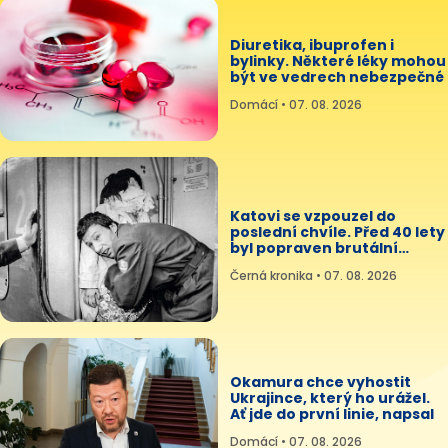
Diuretika, ibuprofen i
bylinky. Některé léky mohou
být ve vedrech nebezpečné
Domácí • 07. 08. 2026
Katovi se vzpouzel do
poslední chvíle. Před 40 lety
byl popraven brutální
sériový vrah Hojer
Černá kronika • 07. 08. 2026
Okamura chce vyhostit
Ukrajince, který ho urážel.
Ať jde do první linie, napsal
Domácí • 07. 08. 2026