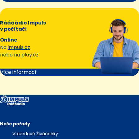
Ráááádio Impuls
v počítači
Online
Na
impuls.cz
nebo na
play.cz
Více informací
Naše pořady
Víkendové Živááááky