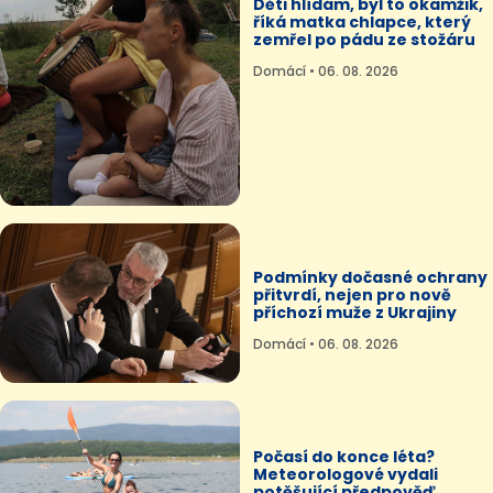
Děti hlídám, byl to okamžik,
říká matka chlapce, který
zemřel po pádu ze stožáru
Domácí • 06. 08. 2026
Podmínky dočasné ochrany
přitvrdí, nejen pro nově
příchozí muže z Ukrajiny
Domácí • 06. 08. 2026
Počasí do konce léta?
Meteorologové vydali
potěšující předpověď