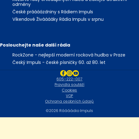
odměny
České práááázdniny s Rádiem Impuls
Víkendové Živááááky Rádia Impuls v srpnu
Poslouchejte naše další rádia
RockZone - nejlepší moderní rocková hudba v Praze
Český Impuls - české písničky 60. až 80. let
605–222–007
Pravidla soutěží
Cookies
VOP
Ochrana osobních údajů
2026 Ráááádio Impuls