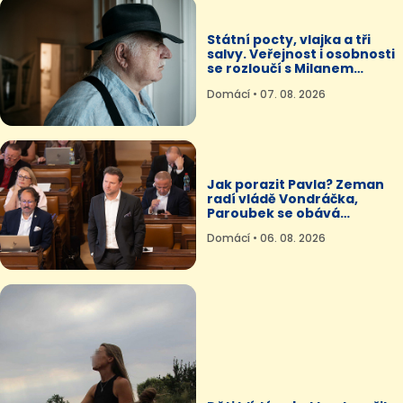
Státní pocty, vlajka a tři
salvy. Veřejnost i osobnosti
se rozloučí s Milanem
Knížákem
Domácí • 07. 08. 2026
Jak porazit Pavla? Zeman
radí vládě Vondráčka,
Paroubek se obává
„masakru“
Domácí • 06. 08. 2026