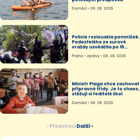
Domácí • 06. 08. 2026
Policie rozlouskla pomníček.
Podezřelého ze surové
vraždy usvědčila po 16
letech DNA
Praha - zprávy • 06. 08. 2026
Ministr Plaga chce zachovat
přípravné třídy. Je to chaos,
stěžují si ředitelé škol
Domácí • 06. 08. 2026
Předchozí
Další