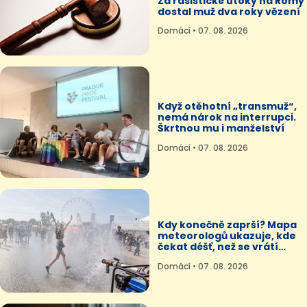
Za rasistické útoky na Romy
dostal muž dva roky vězení
Domácí • 07. 08. 2026
Když otěhotní „transmuž“,
nemá nárok na interrupci.
Škrtnou mu i manželství
Domácí • 07. 08. 2026
Kdy konečně zaprší? Mapa
meteorologů ukazuje, kde
čekat déšť, než se vrátí
tropy
Domácí • 07. 08. 2026