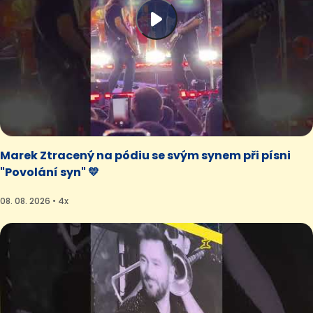
Marek Ztracený na pódiu se svým synem při písni
"Povolání syn" 💛
08. 08. 2026 • 4x