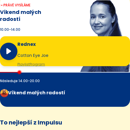
PRÁVĚ VYSÍLÁME
Víkend malých
radostí
10.00-14.00
Rednex
Cotton Eye Joe
Playlist
Program
Následuje 14.00-20.00
Víkend malých radostí
To nejlepší z Impulsu