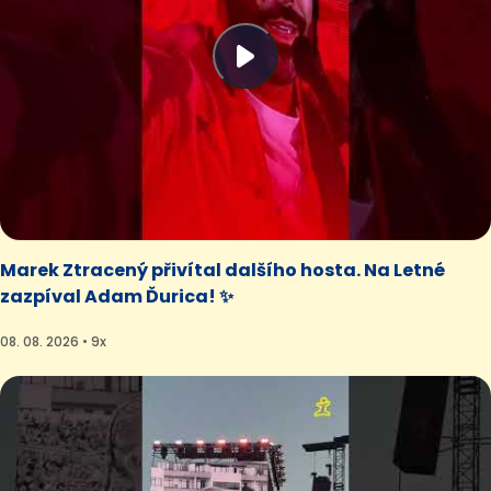
Marek Ztracený přivítal dalšího hosta. Na Letné
zazpíval Adam Ďurica! ✨
08. 08. 2026 • 9x