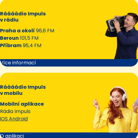
Ráááádio Impuls
v rádiu
Praha a okolí
96,6 FM
Beroun
101,5 FM
Příbram
96,4 FM
Více informací
Ráááádio Impuls
v mobilu
Mobilní aplikace
Rádia Impuls
iOS Android
O aplikaci