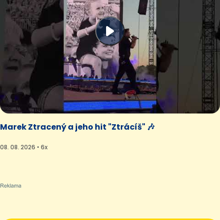
Marek Ztracený a jeho hit "Ztrácíš" 🎶
08. 08. 2026 • 6x