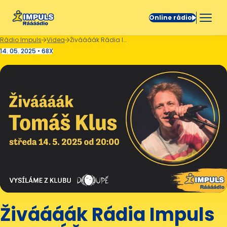
Online rádio
Rádio Impuls
Videa
Živáááák Rádia Impuls - TOMÁŠ KLUS
14. 05. 2025 • 68X
Živáááák Rádia Impuls