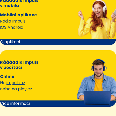
Ráááádio Impuls
v mobilu
Mobilní aplikace
Rádia Impuls
iOS Android
O aplikaci
Ráááádio Impuls
v počítači
Online
Na
impuls.cz
nebo na
play.cz
Více informací