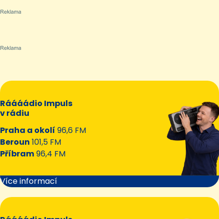
Ráááádio Impuls
v rádiu
Praha a okolí
96,6 FM
Beroun
101,5 FM
Příbram
96,4 FM
Více informací