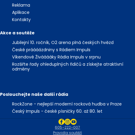
Reklama
Aplikace
Kontakty
Akce a soutěže
Jubilejní 10. ročník, O2 arena plná českých hvězd
České práááázdniny s Rádiem Impuls
Víkendové Živááááky Rádia Impuls v srpnu
Rozšiřte řady ohleduplných řidičů a získejte atraktivní
odměny
Poslouchejte naše další rádia
RockZone - nejlepší moderní rocková hudba v Praze
Český Impuls - české písničky 60. až 80. let
605–222–007
Pravidla soutěží