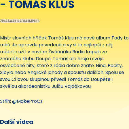
- TOMÁŠ KLUS
ŽIVÁÁÁÁK RÁDIA IMPULS
Mistr slovních hříček Tomáš Klus má nové album Tady to
máš. Je opravdu povedené a vy si to nejlepší z něj
můžete užít v novém Živááááku Rádia Impuls ze
známého klubu Doupě. Tomáš ale hraje i svoje
osvědčené hity, které z rádia dobře znáte. Nina, Pocity,
Sibyla nebo Anglické jahody a spoustu dalších. Spolu se
svou Cílovou skupinou přivedl Tomáš do Doupěte i
skvělou akordeonistku Julču Vajdákovou.
Střih: @MakeProCz
Další videa