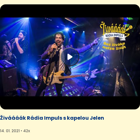
Živáááák Rádia Impuls s kapelou Jelen
14. 01. 2021 • 42x