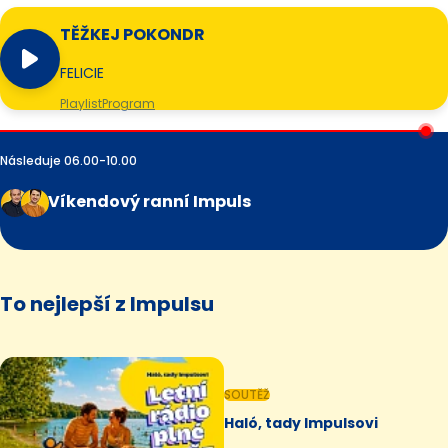
TĚŽKEJ POKONDR
FELICIE
Playlist
Program
Následuje 06.00-10.00
Víkendový ranní Impuls
To nejlepší z Impulsu
SOUTĚŽ
Haló, tady Impulsovi