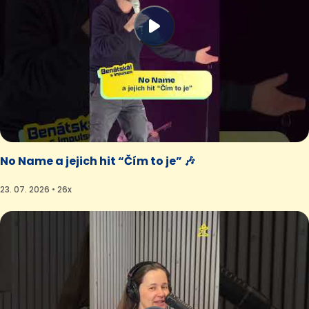
No Name a jejich hit “Čím to je” 🎶
23. 07. 2026 • 26x