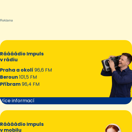
Ráááádio Impuls
v rádiu
Praha a okolí
96,6 FM
Beroun
101,5 FM
Příbram
96,4 FM
Více informací
Ráááádio Impuls
v mobilu