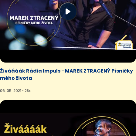
Živáááák Rádia Impuls - MAREK ZTRACENÝ Písničky
mého života
06. 05. 2021 • 28x