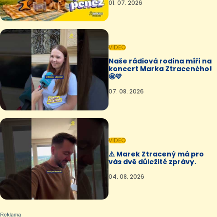
01. 07. 2026
VIDEO
Naše rádiová rodina míří na
koncert Marka Ztraceného!
🤩💛
07. 08. 2026
VIDEO
⚠️ Marek Ztracený má pro
vás dvě důležité zprávy.
04. 08. 2026