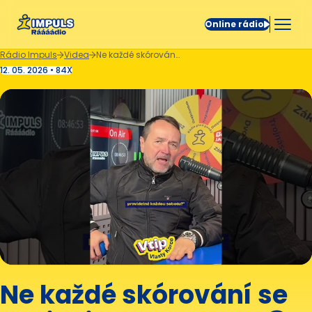
Online rádio
Rádio Impuls
Videa
Ne každé skórování se zapisuje do tabulky. 😅
12. 05. 2026 • 84X
Ne každé skórování se