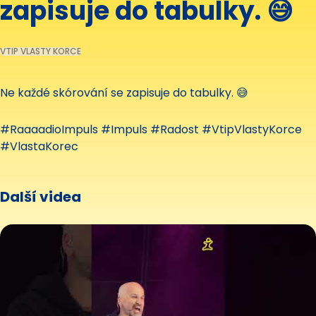
zapisuje do tabulky. 😅
VTIP VLASTY KORCE
Ne každé skórování se zapisuje do tabulky. 😅
#RaaaadioImpuls #Impuls #Radost #VtipVlastyKorce
#VlastaKorec
Další videa