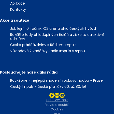
Aplikace
Kontakty
Akce a soutěže
Jubilejní 10. ročník, O2 arena plná českých hvězd
Rozšiřte řady ohleduplných řidičů a získejte atraktivní
odměny
České práááázdniny s Rádiem Impuls
Víkendové Živááááky Rádia Impuls v srpnu
Poslouchejte naše další rádia
RockZone - nejlepší moderní rocková hudba v Praze
Český Impuls - české písničky 60. až 80. let
605–222–007
Pravidla soutěží
Cookies
VOP