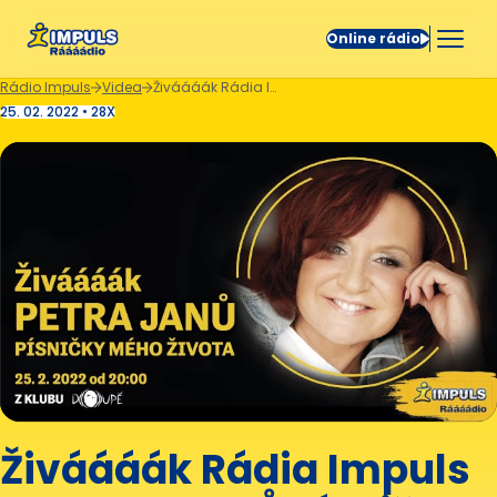
Online rádio
Rádio Impuls
Videa
Živáááák Rádia Impuls – PETRA JANŮ Písničky mého života
25. 02. 2022 • 28X
Živáááák Rádia Impuls