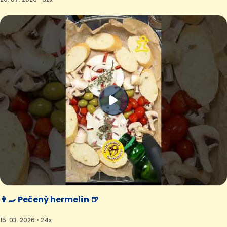
👨‍🍳 Pečený hermelín 🍺
15. 03. 2026 • 24x