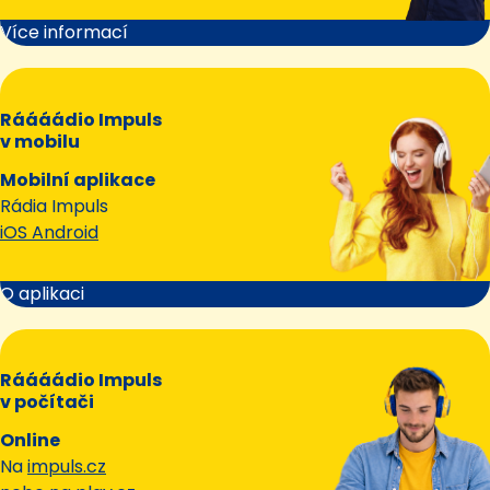
Více informací
Ráááádio Impuls
v mobilu
Mobilní aplikace
Rádia Impuls
iOS Android
O aplikaci
Ráááádio Impuls
v počítači
Online
Na
impuls.cz