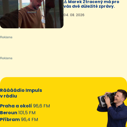
⚠️ Marek Ztracený má pro
vás dvě důležité zprávy.
04. 08. 2026
Ráááádio Impuls
v rádiu
Praha a okolí
96,6 FM
Beroun
101,5 FM
Příbram
96,4 FM