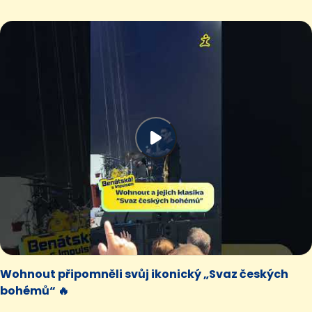
Wohnout připomněli svůj ikonický „Svaz českých
bohémů“ 🔥