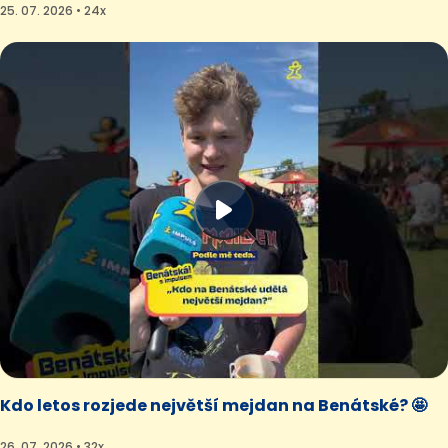
25. 07. 2026 • 24x
Kdo letos rozjede největší mejdan na Benátské? 🤩
26. 07. 2026 • 32x