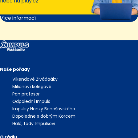
nebo na
play.cz
Více informací
Naše pořady
Víkendové Živááááky
Milionoví kolegové
Pan profesor
Odpolední Impuls
Impulsy Honzy Benešovského
Dopoledne s dobrým Korcem
Haló, tady Impulsovi
O rádiu