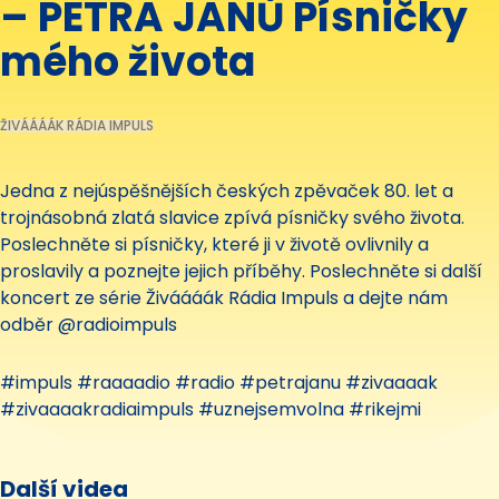
– PETRA JANŮ Písničky
mého života
ŽIVÁÁÁÁK RÁDIA IMPULS
Jedna z nejúspěšnějších českých zpěvaček 80. let a
trojnásobná zlatá slavice zpívá písničky svého života.
Poslechněte si písničky, které ji v životě ovlivnily a
proslavily a poznejte jejich příběhy. Poslechněte si další
koncert ze série Živáááák Rádia Impuls a dejte nám
odběr @radioimpuls
#impuls #raaaadio #radio #petrajanu #zivaaaak
#zivaaaakradiaimpuls #uznejsemvolna #rikejmi
Další videa