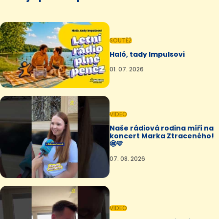
SOUTĚŽ
Haló, tady Impulsovi
01. 07. 2026
VIDEO
Naše rádiová rodina míří na
koncert Marka Ztraceného!
🤩💛
07. 08. 2026
VIDEO