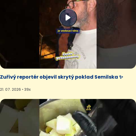
Zuřivý reportér objevil skrytý poklad Semilska ✨
21. 07. 2026 • 39x