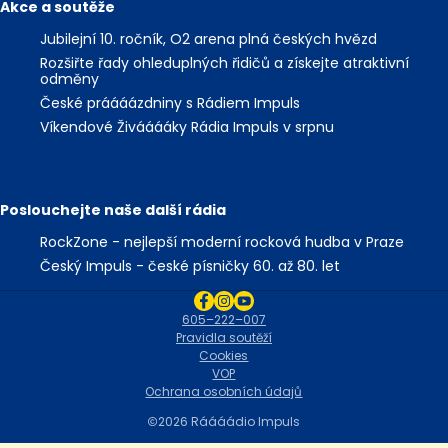
Akce a soutěže
Jubilejní 10. ročník, O2 arena plná českých hvězd
Rozšiřte řady ohleduplných řidičů a získejte atraktivní
odměny
České práááázdniny s Rádiem Impuls
Víkendové Živááááky Rádia Impuls v srpnu
Poslouchejte naše další rádia
RockZone - nejlepší moderní rocková hudba v Praze
Český Impuls - české písničky 60. až 80. let
605–222–007
Pravidla soutěží
Cookies
VOP
Ochrana osobních údajů
2026 Ráááádio Impuls