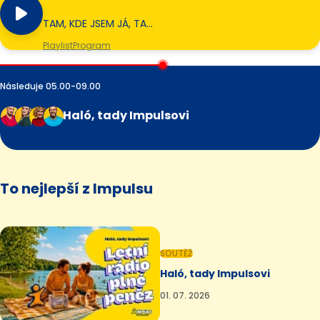
TAM, KDE JSEM JÁ, TA…
Playlist
Program
Následuje 05.00-09.00
Haló, tady Impulsovi
To nejlepší z Impulsu
SOUTĚŽ
Haló, tady Impulsovi
01. 07. 2026