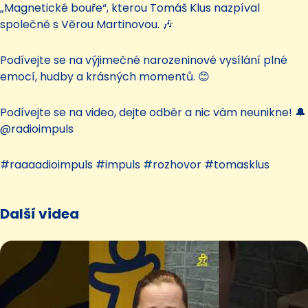
„Magnetické bouře“, kterou Tomáš Klus nazpíval
společně s Věrou Martinovou. 🎶
Podívejte se na výjimečné narozeninové vysílání plné
emocí, hudby a krásných momentů. 😊
Podívejte se na video, dejte odběr a nic vám neunikne! 🔔
@radioimpuls
#raaaadioimpuls #impuls #rozhovor #tomasklus
Další videa