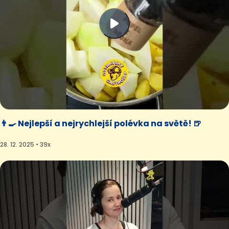
👨‍🍳 Nejlepší a nejrychlejší polévka na světě! 🍺
28. 12. 2025 • 39x