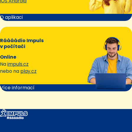
iOS Android
O aplikaci
Ráááádio Impuls
v počítači
Online
Na
impuls.cz
nebo na
play.cz
Více informací