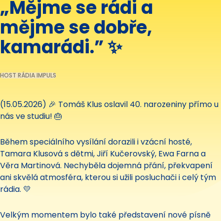
„Mějme se rádi a
mějme se dobře,
kamarádi.” ✨
HOST RÁDIA IMPULS
(15.05.2026) 🎉 Tomáš Klus oslavil 40. narozeniny přímo u
nás ve studiu! 🎂
Během speciálního vysílání dorazili i vzácní hosté,
Tamara Klusová s dětmi, Jiří Kučerovský, Ewa Farna a
Věra Martinová. Nechyběla dojemná přání, překvapení
ani skvělá atmosféra, kterou si užili posluchači i celý tým
rádia. 💛
Velkým momentem bylo také představení nové písně