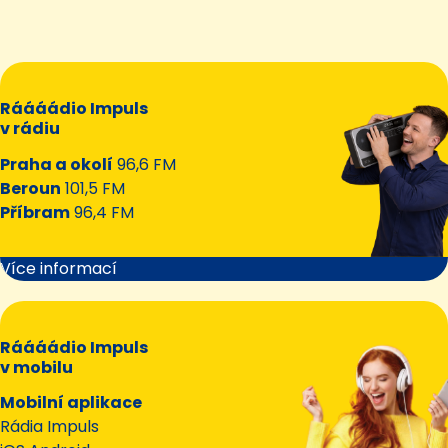
Ráááádio Impuls
v rádiu
Praha a okolí
96,6 FM
Beroun
101,5 FM
Příbram
96,4 FM
Více informací
Ráááádio Impuls
v mobilu
Mobilní aplikace
Rádia Impuls