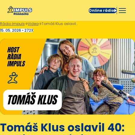
Online rádio
Rádio Impuls
Videa
Tomáš Klus oslavil 40: „Mějme se rádi a mějme se dobře, kamarádi.” ✨
15. 05. 2026 • 272X
Tomáš Klus oslavil 40: