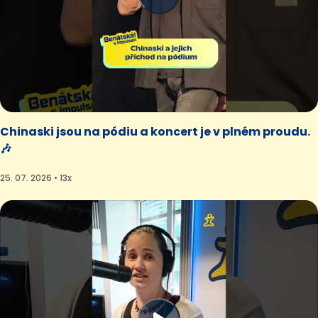
Chinaski jsou na pódiu a koncert je v plném proudu.
🎶
25. 07. 2026 • 13x