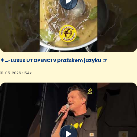
👨‍🍳 Luxus UTOPENCI v pražskem jazyku 🍺
31. 05. 2026 • 54x