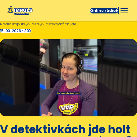
Online rádio
Rádio Impuls
Videa
V detektivkách jde holt všechno podle plánu. 😁
15. 03. 2026 • 30X
V detektivkách jde holt