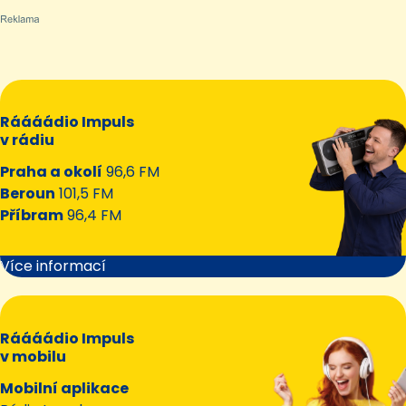
Ráááádio Impuls
v rádiu
Praha a okolí
96,6 FM
Beroun
101,5 FM
Příbram
96,4 FM
Více informací
Ráááádio Impuls
v mobilu
Mobilní aplikace