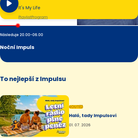
It's My Life
Playlist
Program
Následuje 20.00-06.00
Noční Impuls
To nejlepší z Impulsu
SOUTĚŽ
Haló, tady Impulsovi
01. 07. 2026