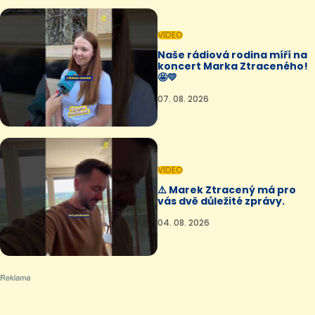
VIDEO
Naše rádiová rodina míří na
koncert Marka Ztraceného!
🤩💛
07. 08. 2026
VIDEO
⚠️ Marek Ztracený má pro
vás dvě důležité zprávy.
04. 08. 2026