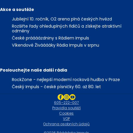
Akce a soutěže
Jubilejní 10. ročník, O2 arena plná českých hvězd
Rozšiřte řady ohleduplných řidičů a získejte atraktivní
odměny
České práááázdniny s Rádiem Impuls
Víkendové Živááááky Rádia Impuls v srpnu
Poslouchejte naše další rádia
RockZone - nejlepší moderní rocková hudba v Praze
Český Impuls - české písničky 60. až 80. let
605–222–007
Pravidla soutěží
Cookies
VOP
Ochrana osobních údajů
2026 Ráááádio Impuls