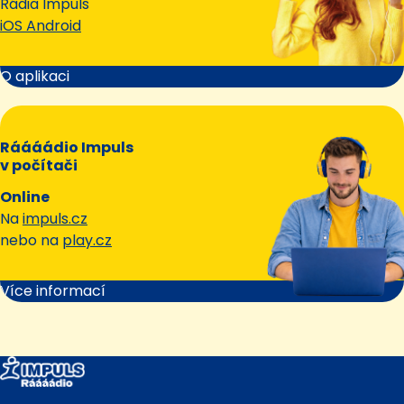
Rádia Impuls
iOS Android
O aplikaci
Ráááádio Impuls
v počítači
Online
Na
impuls.cz
nebo na
play.cz
Více informací