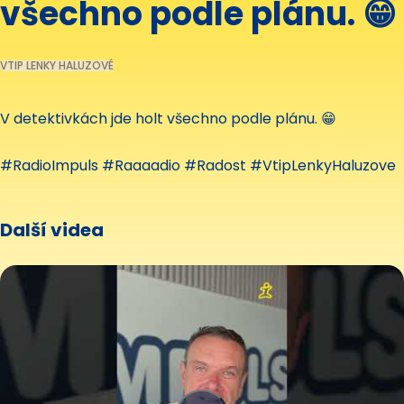
všechno podle plánu. 😁
VTIP LENKY HALUZOVÉ
V detektivkách jde holt všechno podle plánu. 😁
#RadioImpuls #Raaaadio #Radost #VtipLenkyHaluzove
Další videa