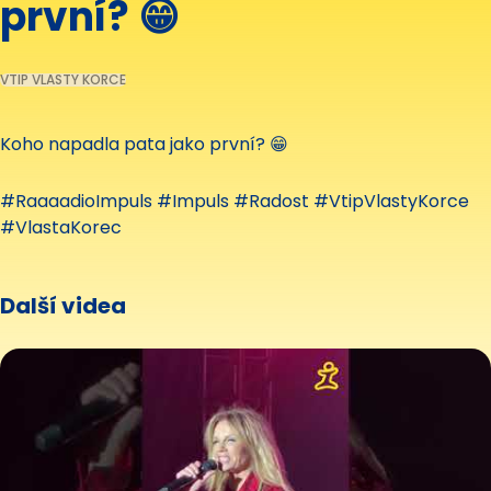
první? 😁
VTIP VLASTY KORCE
Koho napadla pata jako první? 😁
#RaaaadioImpuls #Impuls #Radost #VtipVlastyKorce
#VlastaKorec
Další videa