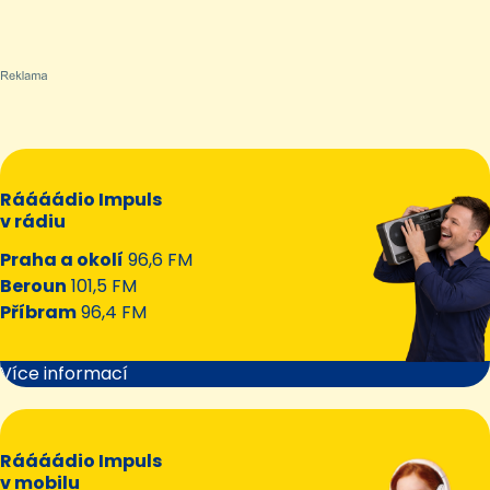
Ráááádio Impuls
v rádiu
Praha a okolí
96,6 FM
Beroun
101,5 FM
Příbram
96,4 FM
Více informací
Ráááádio Impuls
v mobilu