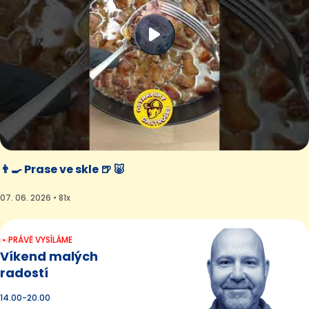
👨‍🍳 Prase ve skle 🍺 🐷
07. 06. 2026 • 81x
PRÁVĚ VYSÍLÁME
Víkend malých
radostí
14.00-20.00