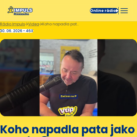
Online rádio
Rádio Impuls
Videa
Koho napadla pata jako první? 😁
30. 06. 2026 • 46X
Koho napadla pata jako