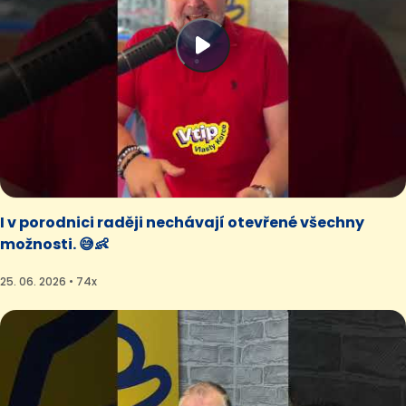
I v porodnici raději nechávají otevřené všechny
možnosti. 😅👶
25. 06. 2026 • 74x