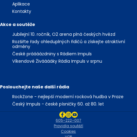
Aplikace
Kontakty
Akce a soutěže
Jubilejní 10. ročník, O2 arena plná českých hvězd
Rozšiřte řady ohleduplných řidičů a získejte atraktivní
odměny
České práááázdniny s Rádiem Impuls
Víkendové Živááááky Rádia Impuls v srpnu
Poslouchejte naše další rádia
RockZone - nejlepší moderní rocková hudba v Praze
Český Impuls - české písničky 60. až 80. let
605–222–007
Pravidla soutěží
Cookies
VOP