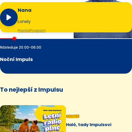
Nana
Lonely
Playlist
Program
Následuje 20.00-06.00
Noční Impuls
To nejlepší z Impulsu
SOUTĚŽ
Haló, tady Impulsovi