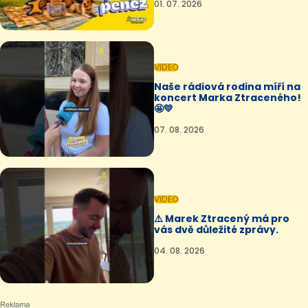
01. 07. 2026
VIDEO
Naše rádiová rodina míří na
koncert Marka Ztraceného!
🤩💛
07. 08. 2026
VIDEO
⚠️ Marek Ztracený má pro
vás dvě důležité zprávy.
04. 08. 2026