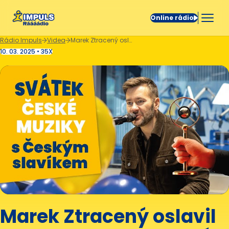
Online rádio
Rádio Impuls
Videa
Marek Ztracený oslavil 40. na Impulsu a vrací se do O2 areny | Rozhovory s hosty
10. 03. 2025 • 35X
Marek Ztracený oslavil