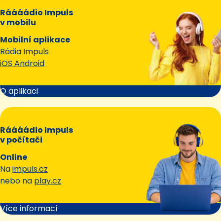
Ráááádio Impuls
v mobilu
Mobilní aplikace
Rádia Impuls
iOS Android
O aplikaci
Ráááádio Impuls
v počítači
Online
Na
impuls.cz
nebo na
play.cz
Více informací