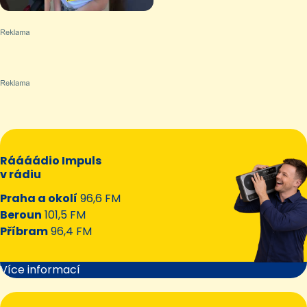
Ráááádio Impuls
v rádiu
Praha a okolí
96,6 FM
Beroun
101,5 FM
Příbram
96,4 FM
Více informací