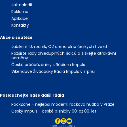
Jak naladit
Reklama
Aplikace
Kontakty
Akce a soutěže
Jubilejní 10. ročník, O2 arena plná českých hvězd
Rozšiřte řady ohleduplných řidičů a získejte atraktivní
odměny
České práááázdniny s Rádiem Impuls
Víkendové Živááááky Rádia Impuls v srpnu
Poslouchejte naše další rádia
RockZone - nejlepší moderní rocková hudba v Praze
Český Impuls - české písničky 60. až 80. let
605–222–007