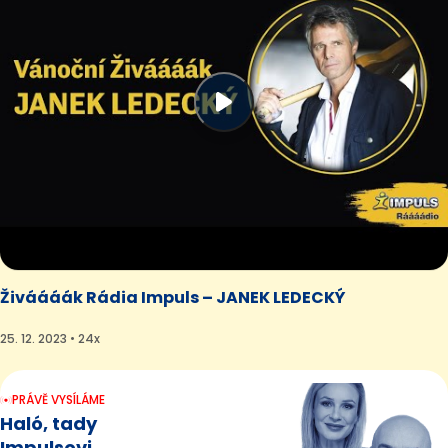
Živáááák Rádia Impuls – JANEK LEDECKÝ
25. 12. 2023 • 24x
PRÁVĚ VYSÍLÁME
Haló, tady
Impulsovi