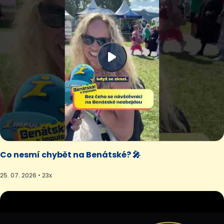
Co nesmí chybět na Benátské? 🎤
25. 07. 2026 • 23x