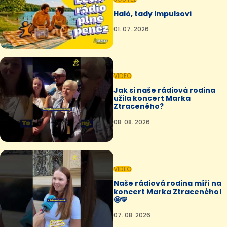
Haló, tady Impulsovi
01. 07. 2026
VIDEO
Jak si naše rádiová rodina
užila koncert Marka
Ztraceného?
08. 08. 2026
VIDEO
Naše rádiová rodina míří na
koncert Marka Ztraceného!
🤩💛
07. 08. 2026