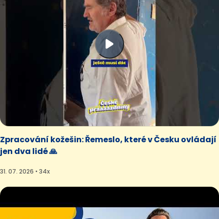
Zpracování kožešin: Řemeslo, které v Česku ovládají
jen dva lidé 🙏
31. 07. 2026 • 34x