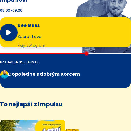
05.00-09.00
Bee Gees
Secret Love
Playlist
Program
Následuje 09.00-12.00
Dopoledne s dobrým Korcem
To nejlepší z Impulsu
SOUTĚŽ