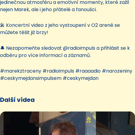
jedinečnou atmosféru a emotivní momenty, které zažil
nejen Marek, ale i jeho přátelé a fanoušci.
🎤 Koncertní video z jeho vystoupení v O2 areně se
můžete těšit již brzy!
🔔 Nezapomeňte sledovat @radioimpuls a přihlásit se k
odběru pro více informací a záznamů.
#marekztraceny #radioimpuls #raaaadio #narozeniny
#ceskymejdansimpulsem #ceskymejdan
Další videa