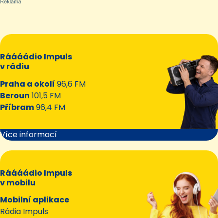
Ráááádio Impuls
v rádiu
Praha a okolí
96,6 FM
Beroun
101,5 FM
Příbram
96,4 FM
Více informací
Ráááádio Impuls
v mobilu
Mobilní aplikace
Rádia Impuls