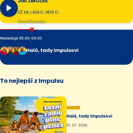
JIŘÍ ZMOŽEK
UŽ MI, LÁSKO, NENÍ D…
Playlist
Program
Následuje 05.00-09.00
Haló, tady Impulsovi
To nejlepší z Impulsu
SOUTĚŽ
Haló, tady Impulsovi
01. 07. 2026