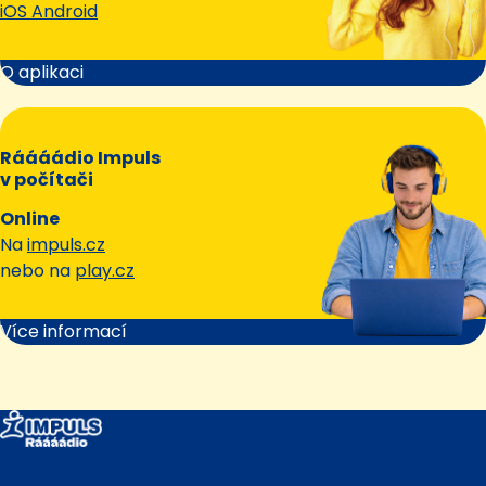
iOS Android
O aplikaci
Ráááádio Impuls
v počítači
Online
Na
impuls.cz
nebo na
play.cz
Více informací