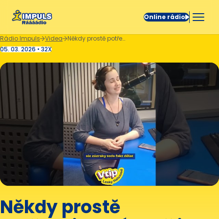
Online rádio
Rádio Impuls
Videa
Někdy prostě potřebujete víc než jen kafe. 😄
05. 03. 2026 • 32X
Někdy prostě