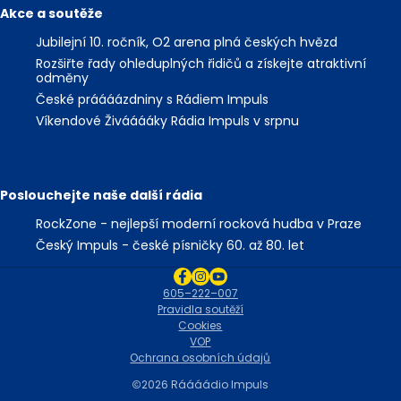
Akce a soutěže
Jubilejní 10. ročník, O2 arena plná českých hvězd
Rozšiřte řady ohleduplných řidičů a získejte atraktivní
odměny
České práááázdniny s Rádiem Impuls
Víkendové Živááááky Rádia Impuls v srpnu
Poslouchejte naše další rádia
RockZone - nejlepší moderní rocková hudba v Praze
Český Impuls - české písničky 60. až 80. let
605–222–007
Pravidla soutěží
Cookies
VOP
Ochrana osobních údajů
2026 Ráááádio Impuls