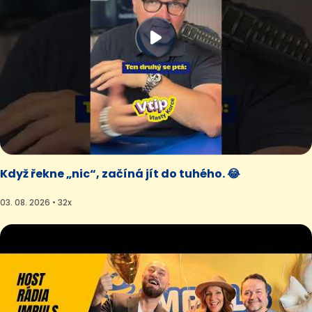
Když řekne „nic“, začíná jít do tuhého. 😂
03. 08. 2026 • 32x