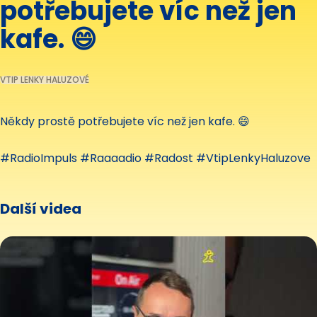
potřebujete víc než jen
kafe. 😄
VTIP LENKY HALUZOVÉ
Někdy prostě potřebujete víc než jen kafe. 😄
#RadioImpuls #Raaaadio #Radost #VtipLenkyHaluzove
Další videa