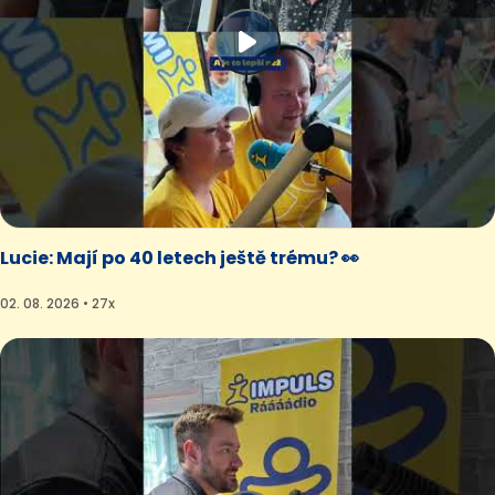
Lucie: Mají po 40 letech ještě trému? 👀
02. 08. 2026 • 27x