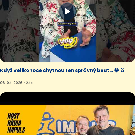
Když Velikonoce chytnou ten správný beat... 😄 🐰
06. 04. 2026 • 24x