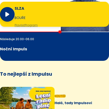
SLZA
BOUŘE
Playlist
Program
Následuje 20.00-06.00
Noční Impuls
To nejlepší z Impulsu
SOUTĚŽ
Haló, tady Impulsovi