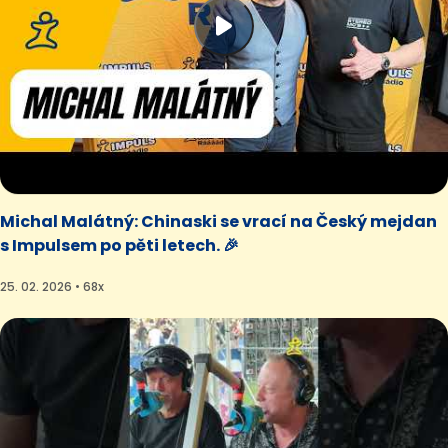
Michal Malátný: Chinaski se vrací na Český mejdan
s Impulsem po pěti letech. 🎉
25. 02. 2026 • 68x