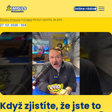
Online rádio
Rádio Impuls
Videa
Když zjistíte, že jste to měli nejdřív probrat. 😅
27. 02. 2026 • 30X
Když zjistíte, že jste to