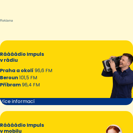
Ráááádio Impuls
v rádiu
Praha a okolí
96,6 FM
Beroun
101,5 FM
Příbram
96,4 FM
Více informací
Ráááádio Impuls
v mobilu