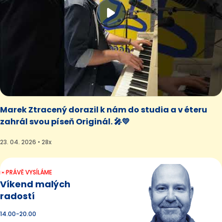
Marek Ztracený dorazil k nám do studia a v éteru
zahrál svou píseň Originál. 🎤💛
23. 04. 2026 • 28x
PRÁVĚ VYSÍLÁME
Víkend malých
radostí
14.00-20.00