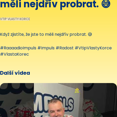
měli nejdřív probrat. 😅
VTIP VLASTY KORCE
Když zjistíte, že jste to měli nejdřív probrat. 😅
#RaaaadioImpuls #Impuls #Radost #VtipVlastyKorce
#VlastaKorec
Další videa