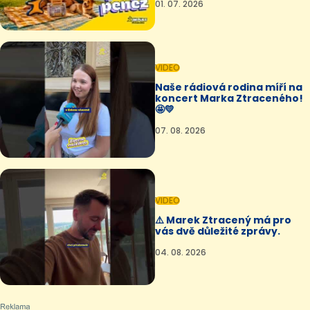
01. 07. 2026
VIDEO
Naše rádiová rodina míří na
koncert Marka Ztraceného!
🤩💛
07. 08. 2026
VIDEO
⚠️ Marek Ztracený má pro
vás dvě důležité zprávy.
04. 08. 2026