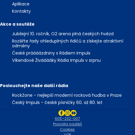
Aplikace
Kontakty
Akce a soutěže
Jubilejní 10. ročník, O2 arena plná českých hvězd
Rozšiřte řady ohleduplných řidičů a získejte atraktivní
odměny
České práááázdniny s Rádiem Impuls
Víkendové Živááááky Rádia Impuls v srpnu
Poslouchejte naše další rádia
RockZone - nejlepší moderní rocková hudba v Praze
Český Impuls - české písničky 60. až 80. let
605–222–007
Pravidla soutěží
Cookies
VOP