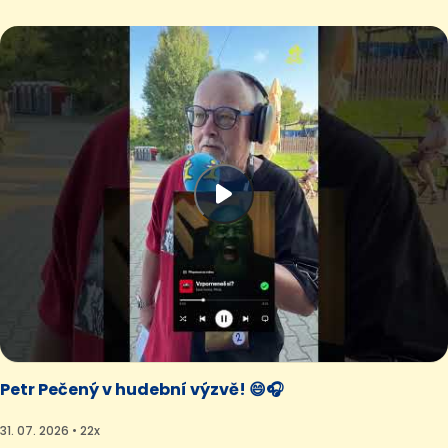
Petr Pečený v hudební výzvě! 😄🎧
31. 07. 2026 • 22x