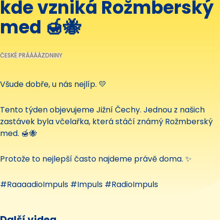
kde vzniká Rožmberský
med 🍯🐝
ČESKÉ PRÁÁÁÁZDNINY
Všude dobře, u nás nejlíp. 💛
Tento týden objevujeme Jižní Čechy. Jednou z našich
zastávek byla včelařka, která stáčí známý Rožmberský
med. 🍯🐝
Protože to nejlepší často najdeme právě doma. ✨
#RaaaadioImpuls #Impuls #RadioImpuls
Další videa