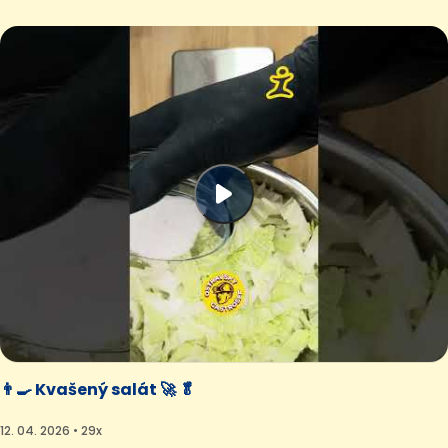
👨‍🍳 Kvašený salát 🚀 🥬
12. 04. 2026 • 29x