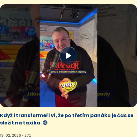
Když i transformeři ví, že po třetím panáku je čas se
složit na taxíka. 😅
19. 02. 2026 • 27x