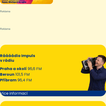
Ráááádio Impuls
v rádiu
Praha a okolí
96,6 FM
Beroun
101,5 FM
Příbram
96,4 FM
Více informací