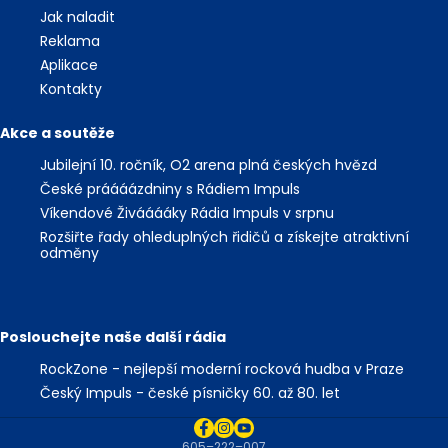
Jak naladit
Reklama
Aplikace
Kontakty
Akce a soutěže
Jubilejní 10. ročník, O2 arena plná českých hvězd
České práááázdniny s Rádiem Impuls
Víkendové Živááááky Rádia Impuls v srpnu
Rozšiřte řady ohleduplných řidičů a získejte atraktivní
odměny
Poslouchejte naše další rádia
RockZone - nejlepší moderní rocková hudba v Praze
Český Impuls - české písničky 60. až 80. let
605–222–007