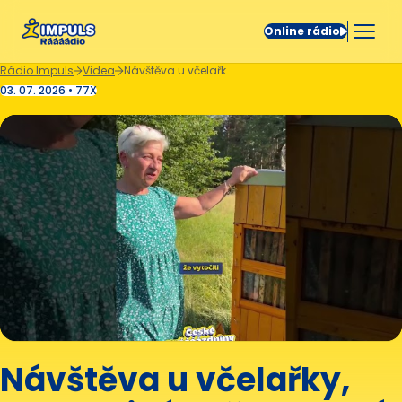
Online rádio
Rádio Impuls
Videa
Návštěva u včelařky, kde vzniká Rožmberský med 🍯🐝
03. 07. 2026 • 77X
Návštěva u včelařky,