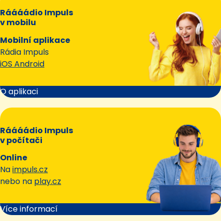
Ráááádio Impuls
v mobilu
Mobilní aplikace
Rádia Impuls
iOS Android
O aplikaci
Ráááádio Impuls
v počítači
Online
Na
impuls.cz
nebo na
play.cz
Více informací