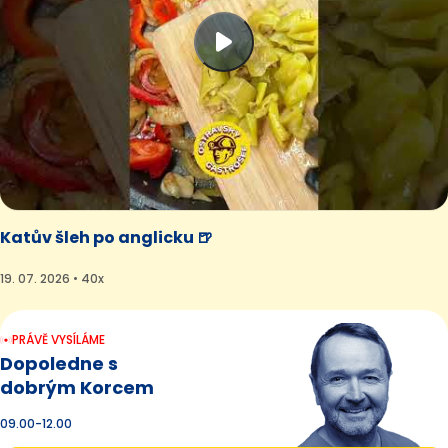
Katův šleh po anglicku 🍺
19. 07. 2026 • 40x
PRÁVĚ VYSÍLÁME
Dopoledne s
dobrým Korcem
09.00-12.00