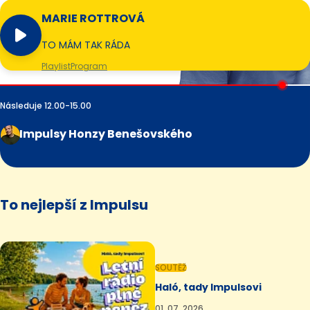
MARIE ROTTROVÁ
TO MÁM TAK RÁDA
Playlist
Program
Následuje 12.00-15.00
Impulsy Honzy Benešovského
To nejlepší z Impulsu
SOUTĚŽ
Haló, tady Impulsovi
01. 07. 2026