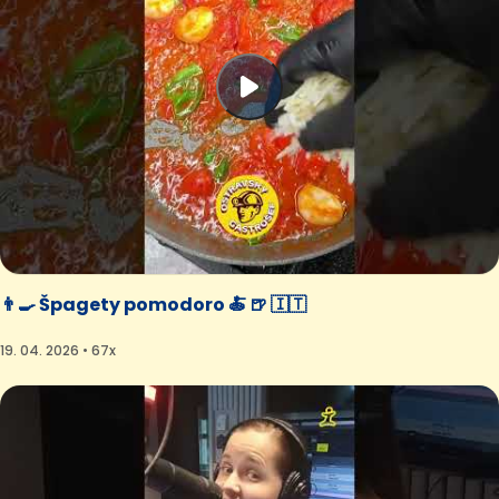
👨‍🍳 Špagety pomodoro 🍝 🍺 🇮🇹
19. 04. 2026 • 67x