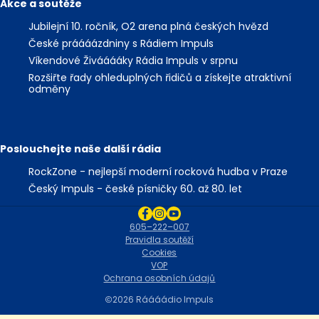
Akce a soutěže
Jubilejní 10. ročník, O2 arena plná českých hvězd
České práááázdniny s Rádiem Impuls
Víkendové Živááááky Rádia Impuls v srpnu
Rozšiřte řady ohleduplných řidičů a získejte atraktivní
odměny
Poslouchejte naše další rádia
RockZone - nejlepší moderní rocková hudba v Praze
Český Impuls - české písničky 60. až 80. let
605–222–007
Pravidla soutěží
Cookies
VOP
Ochrana osobních údajů
2026 Ráááádio Impuls