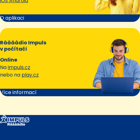
iOS Android
O aplikaci
Ráááádio Impuls
v počítači
Online
Na
impuls.cz
nebo na
play.cz
Více informací