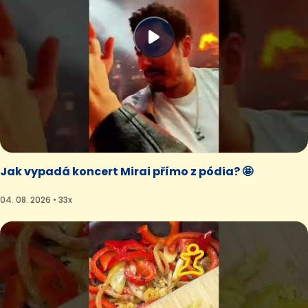
Jak vypadá koncert Mirai přímo z pódia? 🤩
04. 08. 2026 • 33x