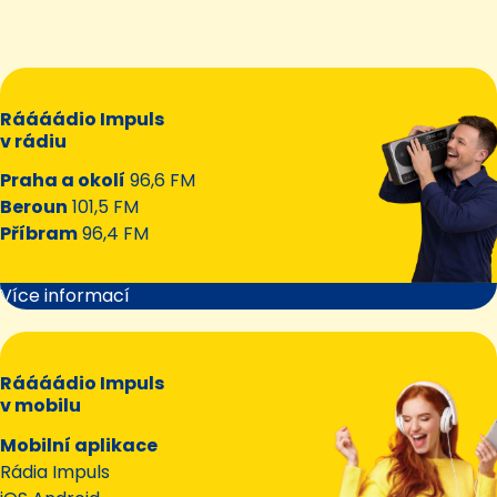
Ráááádio Impuls
v rádiu
Praha a okolí
96,6 FM
Beroun
101,5 FM
Příbram
96,4 FM
Více informací
Ráááádio Impuls
v mobilu
Mobilní aplikace
Rádia Impuls