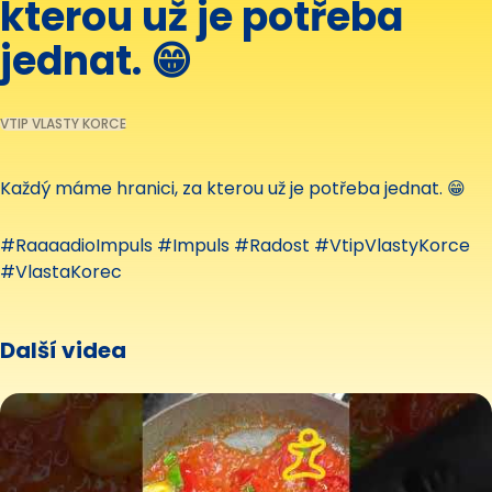
kterou už je potřeba
jednat. 😁
VTIP VLASTY KORCE
Každý máme hranici, za kterou už je potřeba jednat. 😁
#RaaaadioImpuls #Impuls #Radost #VtipVlastyKorce
#VlastaKorec
Další videa