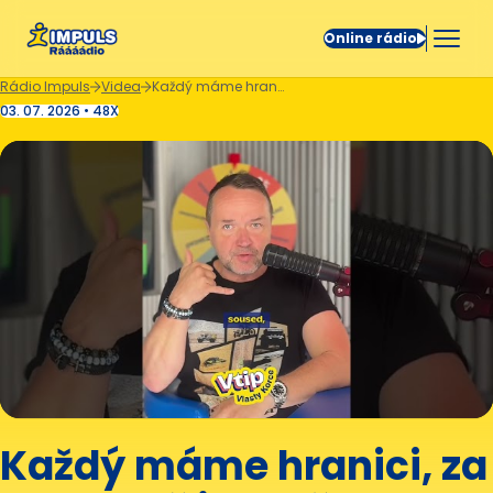
Online rádio
Rádio Impuls
Videa
Každý máme hranici, za kterou už je potřeba jednat. 😁
03. 07. 2026 • 48X
Každý máme hranici, za