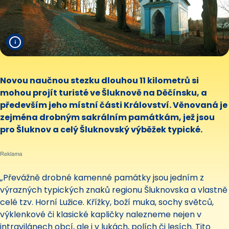
Novou naučnou stezku dlouhou 11 kilometrů si
mohou projít turisté ve Šluknově na Děčínsku, a
především jeho místní části Království. Věnovaná je
zejména drobným sakrálním památkám, jež jsou
pro Šluknov a celý Šluknovský výběžek typické.
„Převážně drobné kamenné památky jsou jedním z
výrazných typických znaků regionu Šluknovska a vlastně
celé tzv. Horní Lužice. Křížky, boží muka, sochy světců,
výklenkové či klasické kapličky nalezneme nejen v
intravilánech obcí, ale i v lukách, polích či lesích. Tito