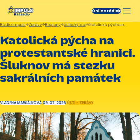
Online rádio
Rádio Impuls
Zprávy
Regiony
Ústecký kraj
Katolická pýcha na protestantské hranici. Šluknov má stezku sakrálních památek
Katolická pýcha na
protestantské hranici.
Šluknov má stezku
sakrálních památek
VLADĚNA MARŠÁLKOVÁ
09. 07. 2026
ÚSTÍ - ZPRÁVY