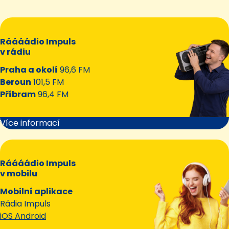
Ráááádio Impuls
v rádiu
Praha a okolí
96,6 FM
Beroun
101,5 FM
Příbram
96,4 FM
Více informací
Ráááádio Impuls
v mobilu
Mobilní aplikace
Rádia Impuls
iOS Android