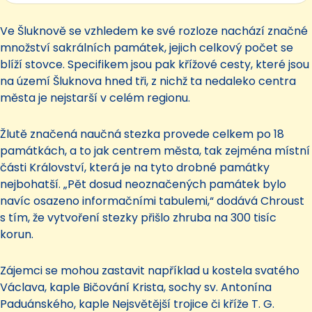
Ve Šluknově se vzhledem ke své rozloze nachází značné
množství sakrálních památek, jejich celkový počet se
blíží stovce. Specifikem jsou pak křížové cesty, které jsou
na území Šluknova hned tři, z nichž ta nedaleko centra
města je nejstarší v celém regionu.
Žlutě značená naučná stezka provede celkem po 18
památkách, a to jak centrem města, tak zejména místní
části Království, která je na tyto drobné památky
nejbohatší. „Pět dosud neoznačených památek bylo
navíc osazeno informačními tabulemi,“ dodává Chroust
s tím, že vytvoření stezky přišlo zhruba na 300 tisíc
korun.
Zájemci se mohou zastavit například u kostela svatého
Václava, kaple Bičování Krista, sochy sv. Antonína
Paduánského, kaple Nejsvětější trojice či kříže T. G.