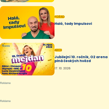
POŘAD
Haló, tady Impulsovi
AKCE
Jubilejní 10. ročník, O2 arena
plná českých hvězd
17. 10. 2026