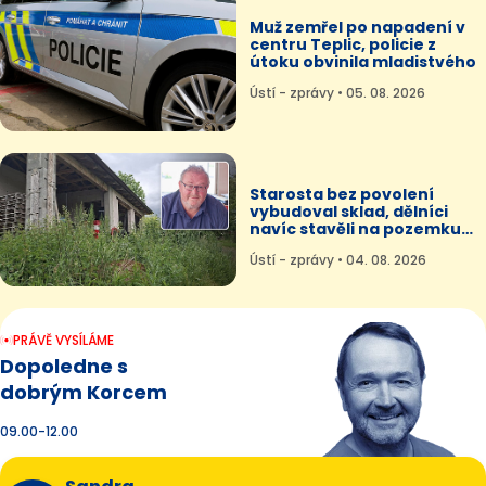
Muž zemřel po napadení v
centru Teplic, policie z
útoku obvinila mladistvého
Ústí - zprávy • 05. 08. 2026
Starosta bez povolení
vybudoval sklad, dělníci
navíc stavěli na pozemku
souseda
Ústí - zprávy • 04. 08. 2026
PRÁVĚ VYSÍLÁME
Dopoledne s
dobrým Korcem
09.00-12.00