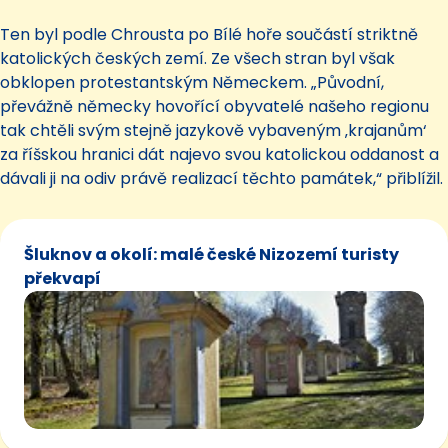
Ten byl podle Chrousta po Bílé hoře součástí striktně
katolických českých zemí. Ze všech stran byl však
obklopen protestantským Německem. „Původní,
převážně německy hovořící obyvatelé našeho regionu
tak chtěli svým stejně jazykově vybaveným ‚krajanům‘
za říšskou hranici dát najevo svou katolickou oddanost a
dávali ji na odiv právě realizací těchto památek,“ přiblížil.
Šluknov a okolí: malé české Nizozemí turisty
překvapí