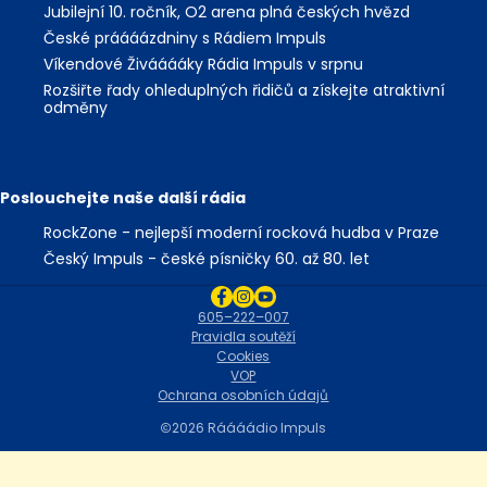
Jubilejní 10. ročník, O2 arena plná českých hvězd
České práááázdniny s Rádiem Impuls
Víkendové Živááááky Rádia Impuls v srpnu
Rozšiřte řady ohleduplných řidičů a získejte atraktivní
odměny
Poslouchejte naše další rádia
RockZone - nejlepší moderní rocková hudba v Praze
Český Impuls - české písničky 60. až 80. let
605–222–007
Pravidla soutěží
Cookies
VOP
Ochrana osobních údajů
2026 Ráááádio Impuls