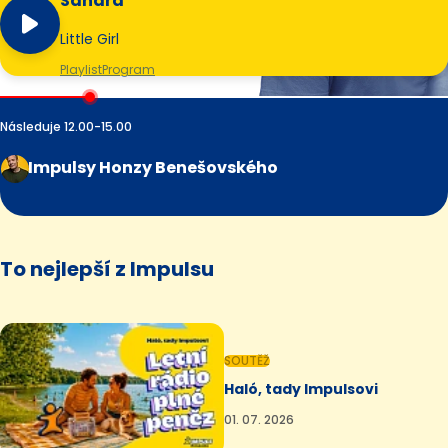
Sandra
Little Girl
Playlist
Program
Následuje 12.00-15.00
Impulsy Honzy Benešovského
To nejlepší z Impulsu
SOUTĚŽ
Haló, tady Impulsovi
01. 07. 2026