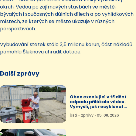
okruh. Vedou po zajímavých stavbách ve městě,
bývalých i současných důlních dílech a po vyhlídkových
místech, ze kterých se město ukazuje v různých
perspektivách.
Vybudování stezek stálo 3,5 milionu korun, část nákladů
pomohla Šluknovu uhradit dotace.
Další zprávy
Obec excelující v třídění
odpadu přilákala vědce.
Vymýšlí, jak recyklovat
spreje
Ústí - zprávy • 05. 08. 2026