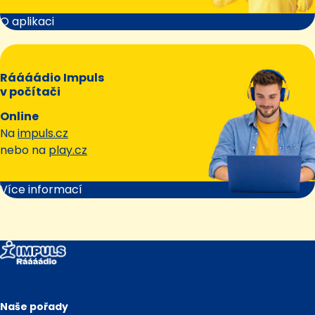
O aplikaci
Ráááádio Impuls
v počítači
Online
Na
impuls.cz
nebo na
play.cz
Více informací
Naše pořady