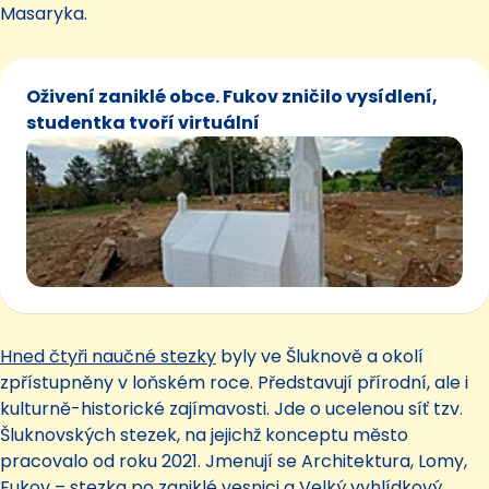
Masaryka.
Oživení zaniklé obce. Fukov zničilo vysídlení,
studentka tvoří virtuální
Hned čtyři naučné stezky
byly ve Šluknově a okolí
zpřístupněny v loňském roce. Představují přírodní, ale i
kulturně-historické zajímavosti. Jde o ucelenou síť tzv.
Šluknovských stezek, na jejichž konceptu město
pracovalo od roku 2021. Jmenují se Architektura, Lomy,
Fukov – stezka po zaniklé vesnici a Velký vyhlídkový