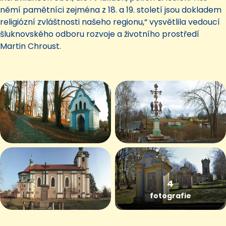
němí pamětníci zejména z 18. a 19. století jsou dokladem
religiózní zvláštnosti našeho regionu,“ vysvětlila vedoucí
šluknovského odboru rozvoje a životního prostředí
Martin Chroust.
4
fotografie