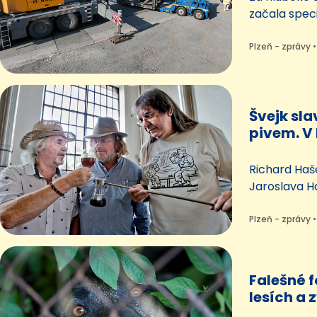
začala spec
Plzeňského 
nádoby na 
Plzeň - zprávy •
náduvníky. 
sladovny ne
téměř čtvrt 
Švejk sla
kapacity má
pivem. V 
Haška i 
Richard Haš
Jaroslava Ha
malíře Josefa
Oba jsou tot
Plzeň - zprávy •
franšízingov
Ten letos os
čítá 27 rest
Falešné 
Vrcholem o
lesích a 
Byznys se