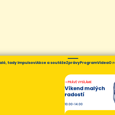
aló, tady Impulsovi
Akce a soutěže
Zprávy
Program
Videa
O r
PRÁVĚ VYSÍLÁME
Víkend malých
radostí
10.00-14.00