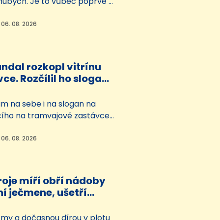
hubých. Je to vůbec poprvé v
torii zahrady a jsou to hned
etřovatelé zatím nevědí, zda
 06. 08. 2026
i, nebo holky. Samice potomky
.
ndal rozkopl vitrínu
ce. Rozčílil ho slogan
ného plakátu
ám na sebe i na slogan na
ícího na tramvajové zastávce
k rozkopal její skleněnou výplň.
cetiletý muž sebral a odjel
 06. 08. 2026
. Strážníci ho ale lapili
ika okamžiků. Běsnění
tiž všiml projíždějící řidič a
roje míří obří nádoby
ní…
í ječmene, ušetří
bíků vody
tmy a dočasnou dírou v plotu