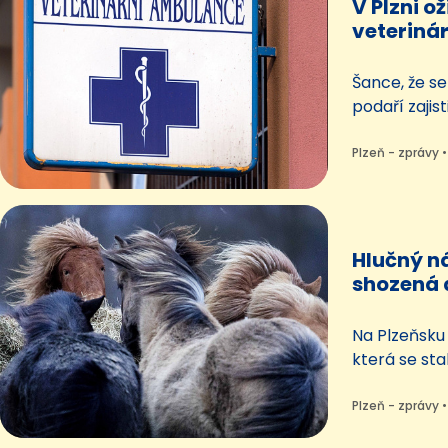
V Plzni o
veteriná
fungovat
Šance, že s
podaří zajis
veterinární 
Oznámil to 
Plzeň - zprávy •
Zarzycký (AN
mohla začít 
roku.
Hlučný ná
shozená d
Hřebce ut
Na Plzeňsku 
která se sta
Lobzy. Dle 
projelo aut
Plzeň - zprávy •
skupiny koní.