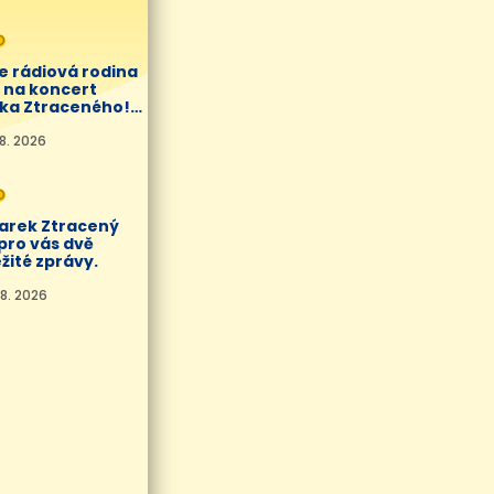
O
e rádiová rodina
í na koncert
ka Ztraceného!
8. 2026
O
Marek Ztracený
pro vás dvě
žité zprávy.
8. 2026