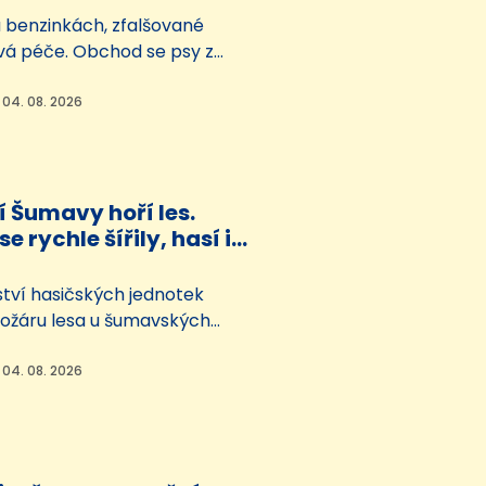
 benzinkách, zfalšované
ová péče. Obchod se psy z
zemí přerůstá v problém,
do Česká vrátit smrtelnou
 04. 08. 2026
 si myslí psí záchranáři, kteří
znys s dovozem psů z
Balkánu, který se v
hruba roce a půl rozmohl
 Šumavy hoří les.
e rychle šířily, hasí i
 s bambivakem
tví hasičských jednotek
požáru lesa u šumavských
latovsku. Plameny se rychle
ah komplikoval těžko přístupný
 04. 08. 2026
hlášen třetí ze čtyř stupňů
plachu. Na místě létá i
bambivakem.