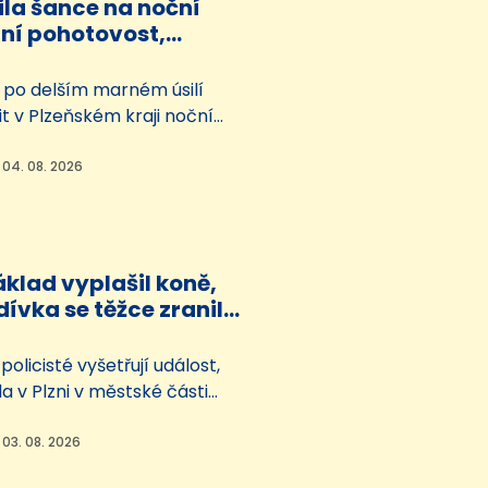
žila šance na noční
rní pohotovost,
 by mohla od jara
e po delším marném úsilí
tit v Plzeňském kraji noční
pohotovost, je reálná.
primátor Plzně Roman
 04. 08. 2026
O). Podle něj by služba
fungovat na jaře příštího
klad vyplašil koně,
ívka se těžce zranila.
ratili
policisté vyšetřují událost,
la v Plzni v městské části
předběžných informacích,
o s nákladním vozíkem kolem
 03. 08. 2026
 Zvířata se splašila a