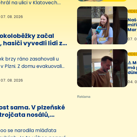
hrál na ulici v Klatovech.
tiletý muž tam pobodal
VIDE
že. Ten skončil vážně
 07. 08. 2026
Naš
emocnici.
míř
Mar
rokoloběžky začal
🤩💛
07. 0
 hasiči vyvedli lidi z
maskách
VIDE
ek brzy ráno zasahovali u
⚠️ 
v Plzni. Z domu evakuovali
má 
důle
lidí, několik z nich pomocí
 masek. Plameny napáchaly
 07. 08. 2026
04. 0
i 2,5 milionu korun. Podle
t začalo od elektrokoloběžky.
ost sama. V plzeňské
trojčata nosálů,
 se
zoo se narodila mláďata