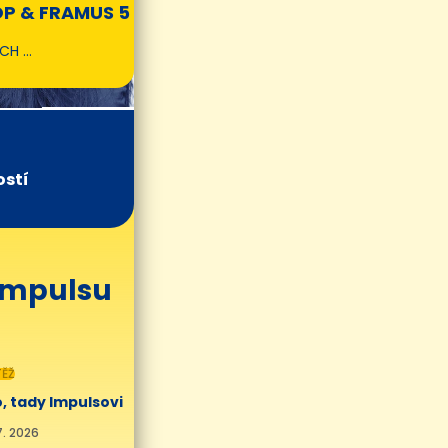
P & FRAMUS 5
CH …
ostí
 Impulsu
ĚŽ
, tady Impulsovi
7. 2026