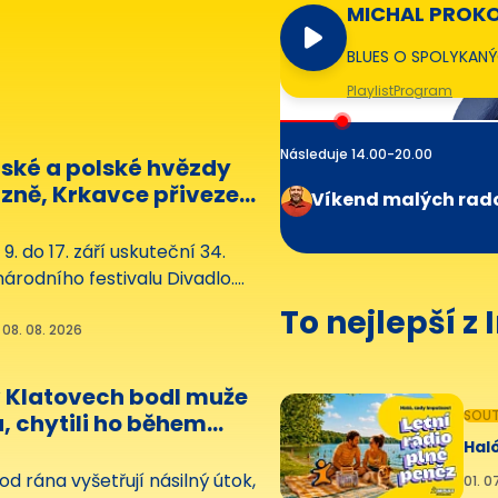
MICHAL PROKO
BLUES O SPOLYKANÝ
Playlist
Program
Následuje 14.00-20.00
ské a polské hvězdy
lzně, Krkavce přiveze
Víkend malých rad
 divadlo
 9. do 17. září uskuteční 34.
árodního festivalu Divadlo.
hraničními lákadly budou dva
To nejlepší z
a francouzské soubory.
 08. 08. 2026
v Klatovech bodl muže
SOUT
, chytili ho během
in
Haló
 od rána vyšetřují násilný útok,
01. 0