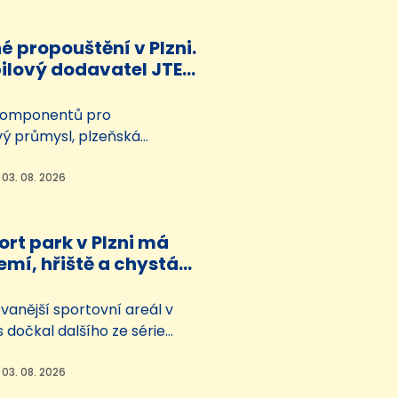
dily. Jedna z dívek skončila v
 propouštění v Plzni.
lový dodavatel JTEKT
s 300 míst
komponentů pro
ý průmysl, plzeňská
my JTEKT, propustí přes 300
 zhruba polovina zaměstnanců.
 03. 08. 2026
změna vlastníka. Firmu totiž
ký investiční fond, který se
rt park v Plzni má
restrukturalizaci firem v
mí, hřiště a chystá
.
 věž
vanější sportovní areál v
os dočkal dalšího ze série
vylepšení. Škoda sport park
lovany má nový víceúčelový
 03. 08. 2026
dstatnému zkvalitnění zázemí