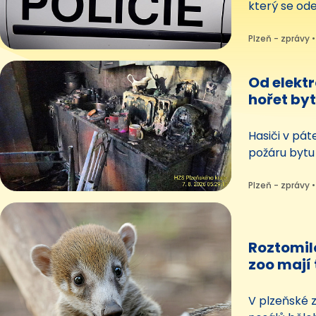
který se ode
Šestapadesá
mladšího mu
Plzeň - zprávy •
zraněný v n
Od elekt
hořet byt,
domu v 
Hasiči v pát
požáru bytu 
přes dvacet 
vyváděcích
Plzeň - zprávy •
škodu ve výš
hasičů hoře
Roztomil
zoo mají 
podívejte
V plzeňské 