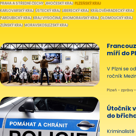
PRAHA A STŘEDNÍ ČECHY
JIHOČESKÝ KRAJ
PLZEŇSKÝ KRAJ
KARLOVARSKÝ KRAJ
ÚSTECKÝ KRAJ
LIBERECKÝ KRAJ
KRÁLOVÉHRADECKÝ KRAJ
PARDUBICKÝ KRAJ
KRAJ VYSOČINA
JIHOMORAVSKÝ KRAJ
OLOMOUCKÝ KRAJ
ZLÍNSKÝ KRAJ
MORAVSKOSLEZSKÝ KRAJ
Francouz
míří do P
Dejvické
V Plzni se od
ročník Mezin
Hlavními za
polské a dv
Plzeň - zprávy •
Útočník 
do břicha
dvou hod
Kriminalisté