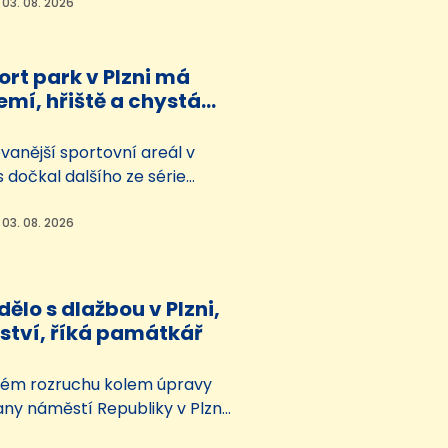
 zhruba polovina zaměstnanců.
 03. 08. 2026
změna vlastníka. Firmu totiž
ký investiční fond, který se
rt park v Plzni má
restrukturalizaci firem v
mí, hřiště a chystá
.
 věž
vanější sportovní areál v
os dočkal dalšího ze série
vylepšení. Škoda sport park
lovany má nový víceúčelový
 03. 08. 2026
dstatnému zkvalitnění zázemí
íky i nové multifunkční
ohledné době navíc přibude
dělo s dlažbou v Plzni,
lezeckými stěnami.…
rství, říká památkář
ém rozruchu kolem úpravy
any náměstí Republiky v Plzni
valého pracovníka Národního