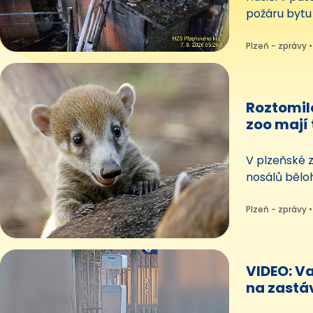
požáru bytu 
přes dvacet 
vyváděcích
Plzeň - zprávy •
škodu ve výš
hasičů hoře
Roztomil
zoo mají 
podívejte
V plzeňské 
nosálů bělo
novodobé his
trojčata. Oš
Plzeň - zprávy •
jsou to kluc
pečlivě hlídá
VIDEO: Va
na zastáv
dobročin