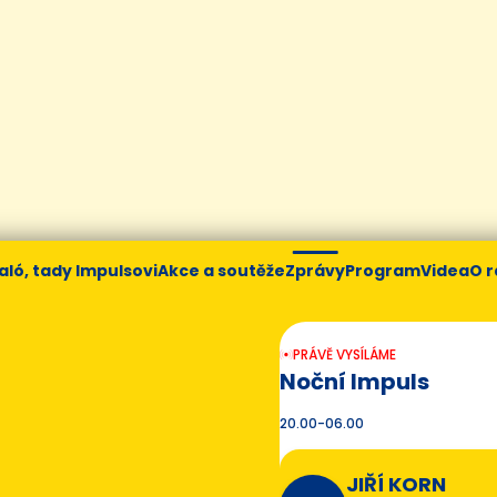
aló, tady Impulsovi
Akce a soutěže
Zprávy
Program
Videa
O r
PRÁVĚ VYSÍLÁME
Noční Impuls
20.00-06.00
JIŘÍ KORN