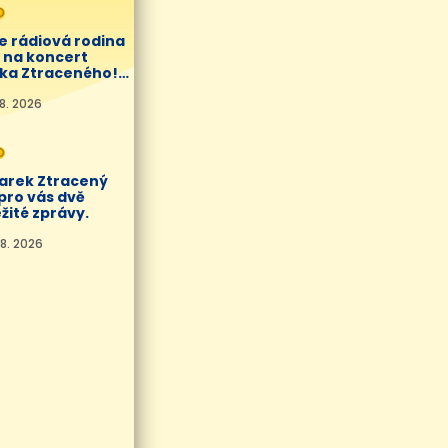
O
e rádiová rodina
í na koncert
ka Ztraceného!
8. 2026
O
Marek Ztracený
pro vás dvě
žité zprávy.
8. 2026