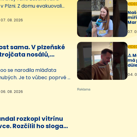
VIDE
v Plzni. Z domu evakuovali
Naš
lidí, několik z nich pomocí
míř
 masek. Plameny napáchaly
 07. 08. 2026
Mar
🤩💛
i 2,5 milionu korun. Podle
07. 0
t začalo od elektrokoloběžky.
ost sama. V plzeňské
VIDE
trojčata nosálů,
⚠️ 
má 
 se
důle
zoo se narodila mláďata
04. 0
hubých. Je to vůbec poprvé v
torii zahrady a jsou to hned
etřovatelé zatím nevědí, zda
 06. 08. 2026
i, nebo holky. Samice potomky
.
ndal rozkopl vitrínu
ce. Rozčílil ho slogan
ného plakátu