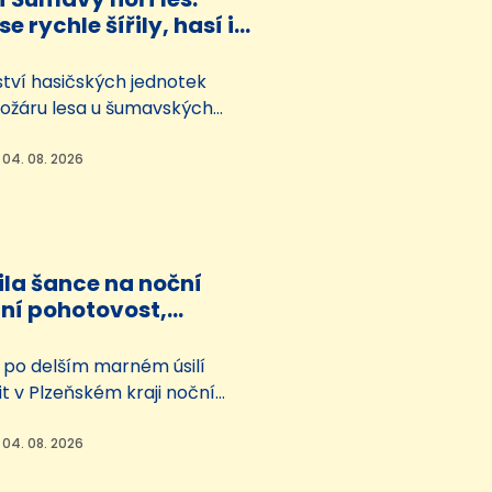
e rychle šířily, hasí i
 s bambivakem
tví hasičských jednotek
požáru lesa u šumavských
latovsku. Plameny se rychle
ah komplikoval těžko přístupný
 04. 08. 2026
hlášen třetí ze čtyř stupňů
plachu. Na místě létá i
bambivakem.
žila šance na noční
rní pohotovost,
 by mohla od jara
e po delším marném úsilí
tit v Plzeňském kraji noční
pohotovost, je reálná.
primátor Plzně Roman
 04. 08. 2026
O). Podle něj by služba