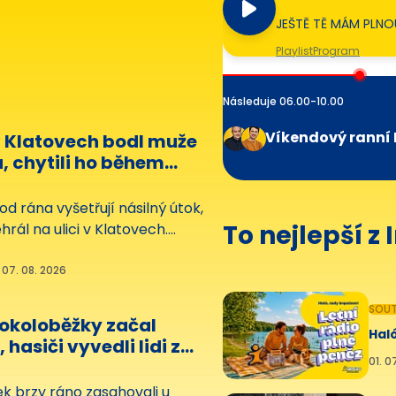
JEŠTĚ TĚ MÁM PLNO
Playlist
Program
Následuje 06.00-10.00
Víkendový ranní 
v Klatovech bodl muže
, chytili ho během
in
 od rána vyšetřují násilný útok,
To nejlepší z
hrál na ulici v Klatovech.
tiletý muž tam pobodal
že. Ten skončil vážně
 07. 08. 2026
emocnici.
SOUT
rokoloběžky začal
Haló
 hasiči vyvedli lidi z
01. 0
maskách
ek brzy ráno zasahovali u