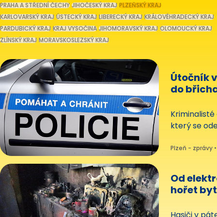
PRAHA A STŘEDNÍ ČECHY
JIHOČESKÝ KRAJ
PLZEŇSKÝ KRAJ
KARLOVARSKÝ KRAJ
ÚSTECKÝ KRAJ
LIBERECKÝ KRAJ
KRÁLOVÉHRADECKÝ KRAJ
PARDUBICKÝ KRAJ
KRAJ VYSOČINA
JIHOMORAVSKÝ KRAJ
OLOMOUCKÝ KRAJ
ZLÍNSKÝ KRAJ
MORAVSKOSLEZSKÝ KRAJ
Útočník 
do břicha
dvou hod
Kriminalisté
který se ode
Šestapadesá
mladšího mu
Plzeň - zprávy •
zraněný v n
Od elekt
hořet byt,
domu v 
Hasiči v pát