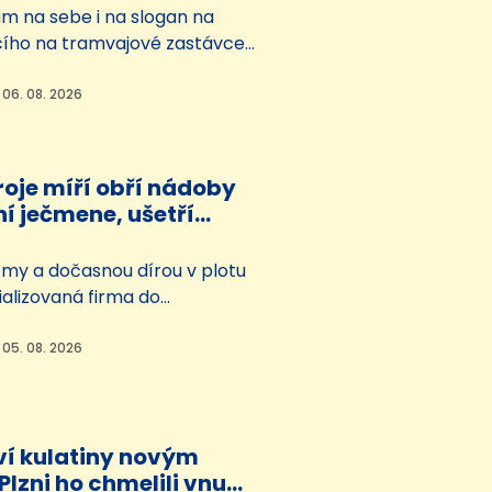
ám na sebe i na slogan na
ícího na tramvajové zastávce
k rozkopal její skleněnou výplň.
cetiletý muž sebral a odjel
 06. 08. 2026
. Strážníci ho ale lapili
ika okamžiků. Běsnění
tiž všiml projíždějící řidič a
roje míří obří nádoby
ní…
í ječmene, ušetří
bíků vody
tmy a dočasnou dírou v plotu
ializovaná firma do
Prazdroje navážet obří
máčení ječmene, takzvané
 05. 08. 2026
Odstartovala tak investice do
jvětšího českého pivovaru za
miliardy. Přinese zvýšení
ví kulatiny novým
čírny a výrazné úspory vody.
Plzni ho chmelili vnuci