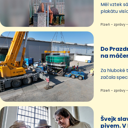
Měl vztek s
plakátu vis
v Plzni, a ta
Pak se čtyři
Plzeň - zprávy •
tramvají pryč
během někol
vandala si to
Do Prazd
jeho počíná
na máčen
tisíce ku
Za hluboké 
začala spec
Plzeňského 
nádoby na 
Plzeň - zprávy •
náduvníky. 
sladovny ne
téměř čtvrt 
Švejk sla
kapacity má
pivem. V 