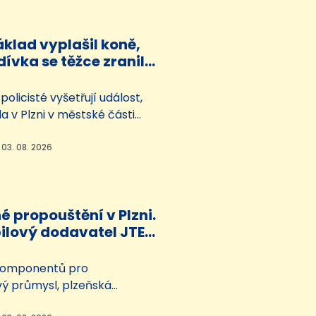
fungovat na jaře příštího
klad vyplašil koně,
ívka se těžce zranila.
ratili
policisté vyšetřují událost,
la v Plzni v městské části
předběžných informacích,
o s nákladním vozíkem kolem
 03. 08. 2026
 Zvířata se splašila a
dily. Jedna z dívek skončila v
 propouštění v Plzni.
lový dodavatel JTEKT
s 300 míst
komponentů pro
ý průmysl, plzeňská
my JTEKT, propustí přes 300