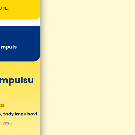
U N…
Impuls
 Impulsu
ĚŽ
, tady Impulsovi
7. 2026