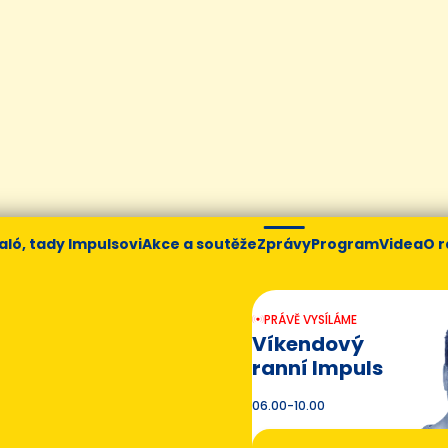
aló, tady Impulsovi
Akce a soutěže
Zprávy
Program
Videa
O r
PRÁVĚ VYSÍLÁME
Víkendový
ranní Impuls
06.00-10.00