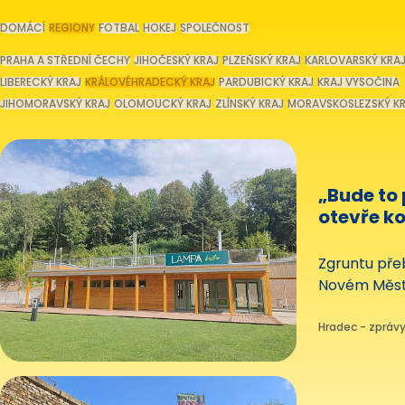
DOMÁCÍ
REGIONY
FOTBAL
HOKEJ
SPOLEČNOST
PRAHA A STŘEDNÍ ČECHY
JIHOČESKÝ KRAJ
PLZEŇSKÝ KRAJ
KARLOVARSKÝ KRA
LIBERECKÝ KRAJ
KRÁLOVÉHRADECKÝ KRAJ
PARDUBICKÝ KRAJ
KRAJ VYSOČINA
JIHOMORAVSKÝ KRAJ
OLOMOUCKÝ KRAJ
ZLÍNSKÝ KRAJ
MORAVSKOSLEZSKÝ K
„Bude to
otevře ko
bistro, t
Zgruntu pře
Novém Měst
okusí návště
od 12:00. Sl
Hradec - zprávy 
areálu Metuj
symbolicky 
založení měs