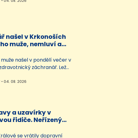
hráněných ptáčat už dnes
 • 04. 08. 2026
ně vzlétlo z adoptivního
y z nového domova, který malí
 Šestajovicích na Náchodsku.
opci u volně žijících čápů…
ř našel v Krkonoších
o muže, nemluví a
klady
uže našel v pondělí večer v
zdravotnický záchranář. Ležel
 základnou v Temném Dole a
ním nijak dorozumět.
 • 04. 08. 2026
ivolal policisty, muž skončil v
olicie nyní zveřejnila jeho
 žádá veřejnost, zda
někdo pozná.
avy a uzavírky v
vou řidiče. Neřízený
žují si
rálové se vrátily dopravní