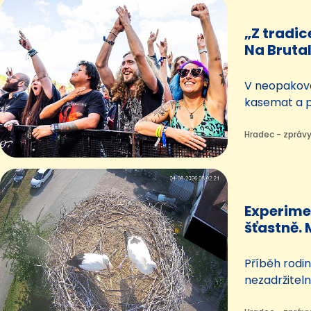
městské poli
pořádkové, k
„Z tradic
dopravní sl
Na Brutal
metalist
V neopakov
kasemat a 
festival Bru
do soboty p
Hradec - zprávy
na Náchodsk
tentokrát b
metalisty Bo
bude i fins
Experime
šťastně.
vychoval
Příběh rodi
nezadržitel
zakončení, 