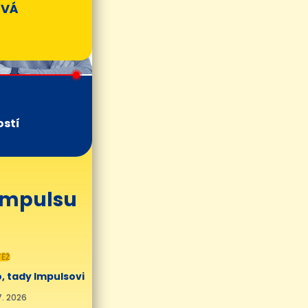
OVÁ
ostí
 Impulsu
ĚŽ
, tady Impulsovi
7. 2026