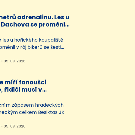
ní. Poslal ho tam ve čtvrtek
d v Hradci Králové, rozsudek
metrů adrenalinu. Les u
ím nepravomocný. Před
 Dachova se proměnil
ič…
erů
se les u hořického koupaliště
ěnil v ráj bikerů se šesti
rénních stezek. První tři
 se otevřely před dvěma lety,
 • 05. 08. 2026
letních prázdnin u plovármy
yly v okolí lomu U sv. Josefa
e míří fanoušci
ší kilometrové trasy a kratší
, řidiči musí v
…
ém městě počítat s
i
ečním zápasem hradeckých
ureckým celkem Besiktas JK v
Evropské ligy plánuje policie
patření. Na pořádek při
 • 05. 08. 2026
licích budou se strážníky