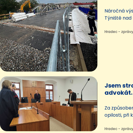
musí pěš
Náročná výst
Týniště nad 
finále. Dneš
konstrukci 
Hradec - zprávy
obloukového
vodáky řeka 
z Albrechtic
podzim.
Jsem str
advokát. 
způsobil 
roku
Za způsoben
opilosti, při
na Královéh
tři lidé utrp
Hradec - zprávy