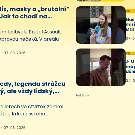
rový bazén s brouzdalištěm…
iz, masky a „brutální“
VIDE
Jak to chodí na
Naš
ém dětském táboře
míř
Mar
m festivalu Brutal Assault
🤩💛
 opravdu nečeká. V areálu
07. 0
Josefově na Náchodsku je
, kde se to malými
 • 07. 08. 2026
VIDE
jen hemží. Manželé Křížovi z
⚠️ 
má 
hem festivalu vedou dětský
důle
dnom z ravelinů provozují
04. 0
u. Rodiče metalisté zde…
redy, legenda strážců
ý, ale vždy lidský,
jí v Krkonoších
i letech ve čtvrtek zemřel
rážce Krkonošského
arku Alfréd Pucher. Na
il přes 40 let, byl nejdéle
 • 07. 08. 2026