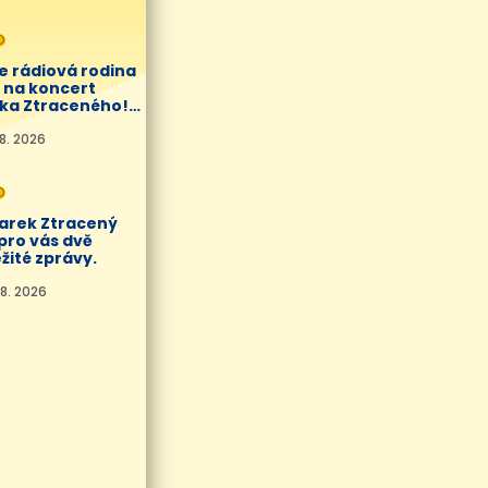
O
e rádiová rodina
í na koncert
ka Ztraceného!
8. 2026
O
Marek Ztracený
pro vás dvě
žité zprávy.
8. 2026