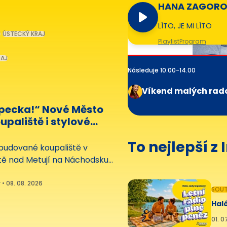
HANA ZAGOR
LÍTO, JE MI LÍTO
J
ÚSTECKÝ KRAJ
Playlist
Program
RAJ
Následuje 10.00-14.00
Víkend malých rad
 pecka!“ Nové Město
upaliště i stylové
rávu doplní
To nejlepší z
budované koupaliště v
ě nad Metují na Náchodsku
vníci poprvé v neděli 9. srpna
avnostní otevření Letního
• 08. 08. 2026
SOUT
e za 125 milionů korun bude
Haló
spojeno s oslavami výročí
ta. Zájemci tu najdou
01. 0