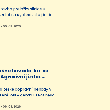
ky
avba přeložky silnice u
Orlicí na Rychnovsku jde do
kem stavbaři shodili do řeky
železobetonového Jiruškova
 • 06. 08. 2026
 mostu. Kvůli tomu je pro
v okolí zavřená. Nová silnice
 do Týniště se otevře na
ašné hovado, kál se
Agresivní jízdou
tragédii, dostal 4,5
í těžké dopravní nehody v
 které loni v červnu u Rozběřic
radecku zemřela žena a další
ěli zranění, půjde řidič na 4,5
 • 06. 08. 2026