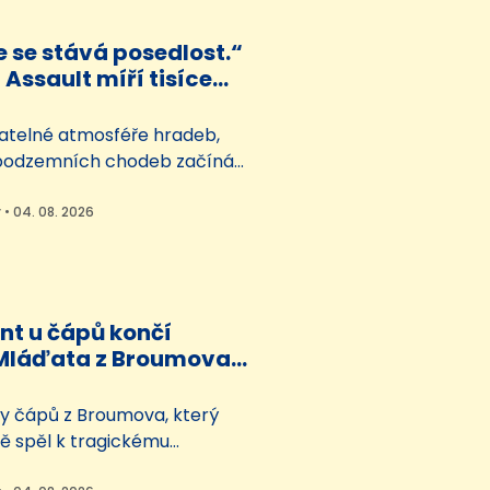
cie dohlížet policisté z
riminální, cizinecké či
e se stává posedlost.“
užby. Ve městě musí…
 Assault míří tisíce
ů
atelné atmosféře hradeb,
podzemních chodeb začíná
tal Assault. Od středy 5. srpna
řiláká do pevnosti v Josefově
 • 04. 08. 2026
u tisíce fanoušků. Podnik
ude hostit třeba americké
dy Count či Primus, událostí
ká deathmetalová…
nt u čápů končí
 Mláďata z Broumova
 náhradní pár
ny čápů z Broumova, který
ně spěl k tragickému
má šťastný konec. Jedno z