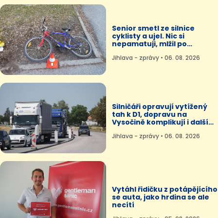
Senior smetl ze silnice
cyklisty a ujel. Nic si
nepamatuji, mlžil po
dopadení
Jihlava - zprávy • 06. 08. 2026
Silničáři opravují vytížený
tah k D1, dopravu na
Vysočině komplikují i další
práce
Jihlava - zprávy • 06. 08. 2026
Vytáhl řidičku z potápějícího
se auta, jako hrdina se ale
necítí