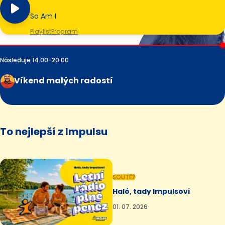
So Am I
Playlist
Program
Následuje 14.00-20.00
Víkend malých radostí
To nejlepší z Impulsu
SOUTĚŽ
Haló, tady Impulsovi
01. 07. 2026