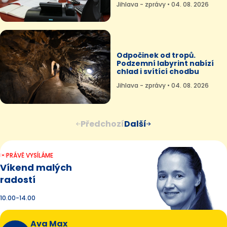
Jihlava - zprávy • 04. 08. 2026
Odpočinek od tropů.
Podzemní labyrint nabízí
chlad i svítící chodbu
Jihlava - zprávy • 04. 08. 2026
Předchozí
Další
PRÁVĚ VYSÍLÁME
Víkend malých
radostí
10.00-14.00
Ava Max