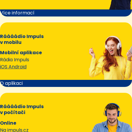
Více informací
Ráááádio Impuls
v mobilu
Mobilní aplikace
Rádia Impuls
iOS Android
O aplikaci
Ráááádio Impuls
v počítači
Online
Na
impuls.cz