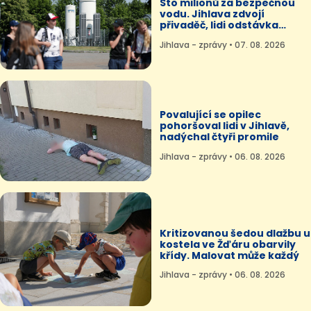
Sto milionů za bezpečnou
vodu. Jihlava zdvojí
přivaděč, lidi odstávka
nečeká
Jihlava - zprávy • 07. 08. 2026
Povalující se opilec
pohoršoval lidi v Jihlavě,
nadýchal čtyři promile
Jihlava - zprávy • 06. 08. 2026
Kritizovanou šedou dlažbu u
kostela ve Žďáru obarvily
křídy. Malovat může každý
Jihlava - zprávy • 06. 08. 2026