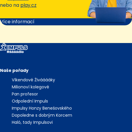
nebo na
play.cz
Více informací
Naše pořady
Víkendové Živááááky
Milionoví kolegové
Pan profesor
Odpolední Impuls
Impulsy Honzy Benešovského
Dopoledne s dobrým Korcem
Haló, tady Impulsovi