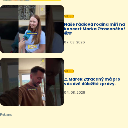
VIDEO
Naše rádiová rodina míří na
koncert Marka Ztraceného!
🤩💛
07. 08. 2026
VIDEO
⚠️ Marek Ztracený má pro
vás dvě důležité zprávy.
04. 08. 2026