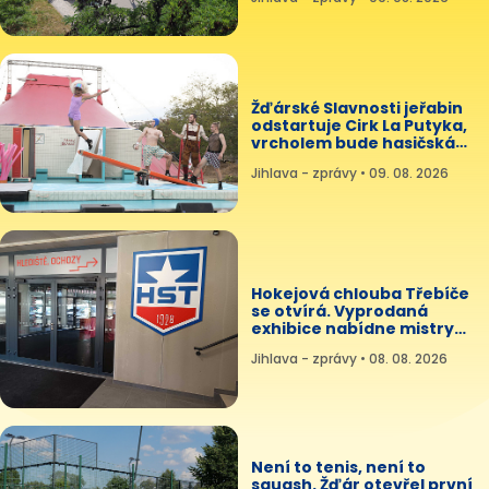
Žďárské Slavnosti jeřabin
odstartuje Cirk La Putyka,
vrcholem bude hasičská
fontána
Jihlava - zprávy • 09. 08. 2026
Hokejová chlouba Třebíče
se otvírá. Vyprodaná
exhibice nabídne mistry
světa i Nečase
Jihlava - zprávy • 08. 08. 2026
Není to tenis, není to
squash. Žďár otevřel první