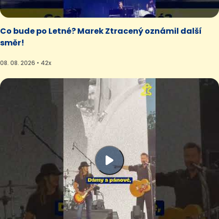
Co bude po Letné? Marek Ztracený oznámil další
směr!
08. 08. 2026 • 42x