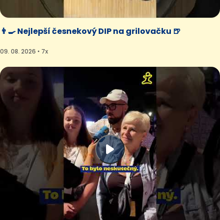
👨‍🍳 Nejlepší česnekový DIP na grilovačku 🍺
09. 08. 2026 • 7x