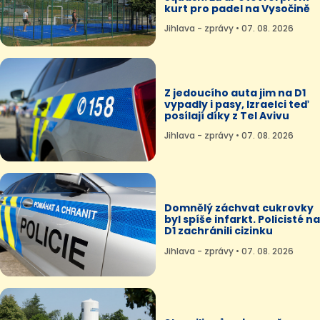
kurt pro padel na Vysočině
Jihlava - zprávy • 07. 08. 2026
Z jedoucího auta jim na D1
vypadly i pasy, Izraelci teď
posílají díky z Tel Avivu
Jihlava - zprávy • 07. 08. 2026
Domnělý záchvat cukrovky
byl spíše infarkt. Policisté na
D1 zachránili cizinku
Jihlava - zprávy • 07. 08. 2026