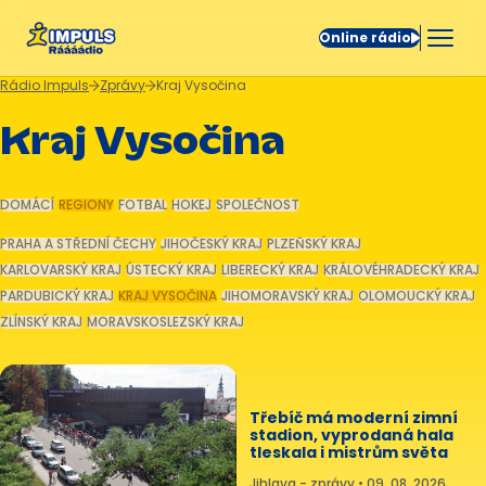
Online rádio
Rádio Impuls
Zprávy
Kraj Vysočina
Kraj Vysočina
DOMÁCÍ
REGIONY
FOTBAL
HOKEJ
SPOLEČNOST
PRAHA A STŘEDNÍ ČECHY
JIHOČESKÝ KRAJ
PLZEŇSKÝ KRAJ
KARLOVARSKÝ KRAJ
ÚSTECKÝ KRAJ
LIBERECKÝ KRAJ
KRÁLOVÉHRADECKÝ KRAJ
PARDUBICKÝ KRAJ
KRAJ VYSOČINA
JIHOMORAVSKÝ KRAJ
OLOMOUCKÝ KRAJ
ZLÍNSKÝ KRAJ
MORAVSKOSLEZSKÝ KRAJ
Třebíč má moderní zimní
stadion, vyprodaná hala
tleskala i mistrům světa
Jihlava - zprávy • 09. 08. 2026