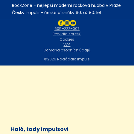
RockZone - nejlepší moderní rocková hudba v Praze
Český Impuls - české písničky 60. až 80. let
605–222–007
Pravidla soutěží
Cookies
VOP
Ochrana osobních údajů
2026 Ráááádio Impuls
Haló, tady Impulsovi