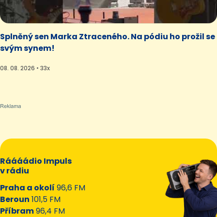
Splněný sen Marka Ztraceného. Na pódiu ho prožil se
svým synem!
08. 08. 2026 • 33x
Ráááádio Impuls
v rádiu
Praha a okolí
96,6 FM
Beroun
101,5 FM
Příbram
96,4 FM