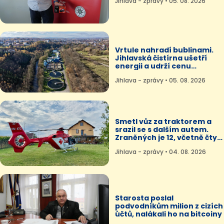
Jihlava - zprávy • 05. 08. 2026
Vrtule nahradí bublinami.
Jihlavská čistírna ušetří
energii a udrží cenu
stočného
Jihlava - zprávy • 05. 08. 2026
Smetl vůz za traktorem a
srazil se s dalším autem.
Zraněných je 12, včetně čtyř
dětí
Jihlava - zprávy • 04. 08. 2026
Starosta poslal
podvodníkům milion z cizích
účtů, nalákali ho na bitcoiny