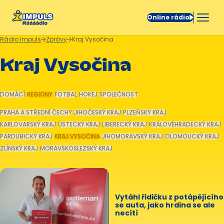
Online rádio
Rádio Impuls
Zprávy
Kraj Vysočina
Kraj Vysočina
DOMÁCÍ
REGIONY
FOTBAL
HOKEJ
SPOLEČNOST
PRAHA A STŘEDNÍ ČECHY
JIHOČESKÝ KRAJ
PLZEŇSKÝ KRAJ
KARLOVARSKÝ KRAJ
ÚSTECKÝ KRAJ
LIBERECKÝ KRAJ
KRÁLOVÉHRADECKÝ KRAJ
PARDUBICKÝ KRAJ
KRAJ VYSOČINA
JIHOMORAVSKÝ KRAJ
OLOMOUCKÝ KRAJ
ZLÍNSKÝ KRAJ
MORAVSKOSLEZSKÝ KRAJ
Vytáhl řidičku z potápějícího
se auta, jako hrdina se ale
necítí