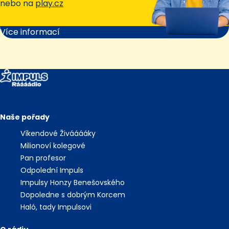
nebo na
play.cz
Více informací
Naše pořady
Víkendové Živááááky
Milionoví kolegové
Pan profesor
Odpolední Impuls
Impulsy Honzy Benešovského
Dopoledne s dobrým Korcem
Haló, tady Impulsovi