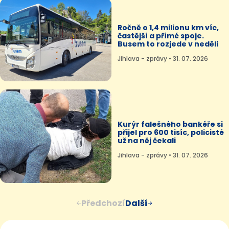
Ročně o 1,4 milionu km víc,
častější a přímé spoje.
Busem to rozjede v neděli
Jihlava - zprávy • 31. 07. 2026
Kurýr falešného bankéře si
přijel pro 600 tisíc, policisté
už na něj čekali
Jihlava - zprávy • 31. 07. 2026
Předchozí
Další