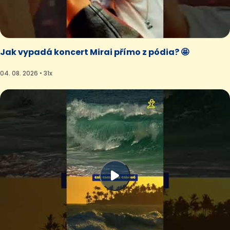
Jak vypadá koncert Mirai přímo z pódia? 🤩
04. 08. 2026 • 31x