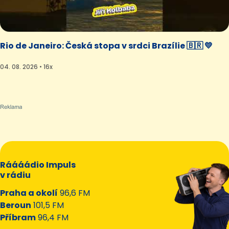
Rio de Janeiro: Česká stopa v srdci Brazílie 🇧🇷 💛
04. 08. 2026 • 16x
Ráááádio Impuls
v rádiu
Praha a okolí
96,6 FM
Beroun
101,5 FM
Příbram
96,4 FM