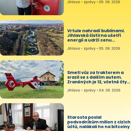
Jihlava - zprávy • 05. 08. 2026
Vrtule nahradí bublinami.
Jihlavská čistírna ušetří
energii a udrží cenu
stočného
Jihlava - zprávy • 05. 08. 2026
Smetl vůz za traktorem a
srazil se s dalším autem.
Zraněných je 12, včetně čtyř
dětí
Jihlava - zprávy • 04. 08. 2026
Starosta poslal
podvodníkům milion z cizích
účtů, nalákali ho na bitcoiny