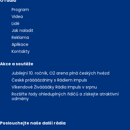
O rádiu
Program
Videa
Lidé
Jak naladit
Reklama
Aplikace
Kontakty
Akce a soutěže
Jubilejní 10. ročník, O2 arena plná českých hvězd
České práááázdniny s Rádiem Impuls
Víkendové Živááááky Rádia Impuls v srpnu
Rozšiřte řady ohleduplných řidičů a získejte atraktivní
odměny
Poslouchejte naše další rádia