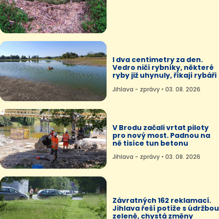
I dva centimetry za den.
Vedro ničí rybníky, některé
ryby již uhynuly, říkají rybáři
Jihlava - zprávy • 03. 08. 2026
V Brodu začali vrtat piloty
pro nový most. Padnou na
ně tisíce tun betonu
Jihlava - zprávy • 03. 08. 2026
Závratných 162 reklamací.
Jihlava řeší potíže s údržbou
zeleně, chystá změny