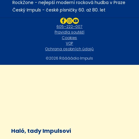
RockZone - nejlepší moderní rocková hudba v Praze
Český Impuls - české písničky 60. až 80. let
605–222–007
Pravidla soutěží
Cookies
VOP
Ochrana osobních údajů
2026 Ráááádio Impuls
Haló, tady Impulsovi