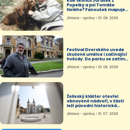
Kde skončil Jurášek z
Popelky a psi Tomáše
Holého? Fanoušek mapuje
jejich osudy
Jihlava - zprávy • 01. 08. 2026
Festival Dvorského uvede
zkušené umělce i začínající
hvězdy. Do parku se zatím
nevrátí
Jihlava - zprávy • 01. 08. 2026
Želivský klášter otevřel
obnovené nádvoří, v části
leží původní historická
dlažba
Jihlava - zprávy • 31. 07. 2026