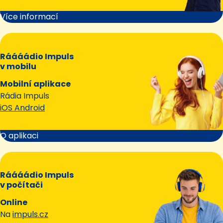
Více informací
Ráááádio Impuls
v mobilu
Mobilní aplikace
Rádia Impuls
iOS Android
O aplikaci
Ráááádio Impuls
v počítači
Online
Na
impuls.cz