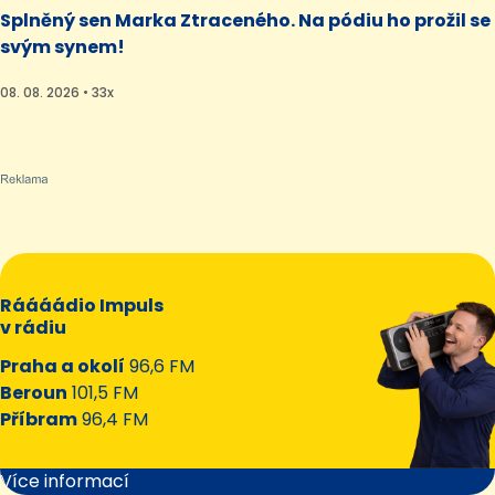
Splněný sen Marka Ztraceného. Na pódiu ho prožil se
svým synem!
08. 08. 2026 • 33x
Ráááádio Impuls
v rádiu
Praha a okolí
96,6 FM
Beroun
101,5 FM
Příbram
96,4 FM
Více informací