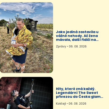
Jako jediná zastavila u
vážné nehody. Ač žena
mávala, další řidiči na
pomoc nepřišli
Zprávy • 06. 08. 2026
Hity, které zná každý.
Legendární The Sweet
přivezou do Česka glam
rock
Koktejl • 06. 08. 2026