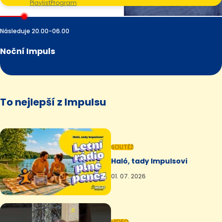
Playlist
Program
Následuje 20.00-06.00
Noční Impuls
To nejlepší z Impulsu
SOUTĚŽ
Haló, tady Impulsovi
01. 07. 2026
VIDEO