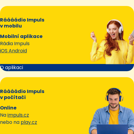
Ráááádio Impuls
v mobilu
Mobilní aplikace
Rádia Impuls
iOS Android
O aplikaci
Ráááádio Impuls
v počítači
Online
Na
impuls.cz
nebo na
play.cz