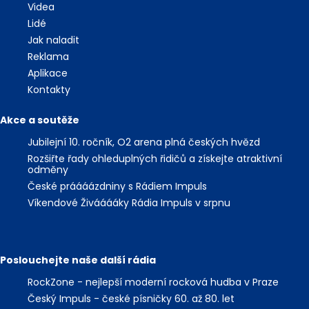
Videa
Lidé
Jak naladit
Reklama
Aplikace
Kontakty
Akce a soutěže
Jubilejní 10. ročník, O2 arena plná českých hvězd
Rozšiřte řady ohleduplných řidičů a získejte atraktivní
odměny
České práááázdniny s Rádiem Impuls
Víkendové Živááááky Rádia Impuls v srpnu
Poslouchejte naše další rádia
RockZone - nejlepší moderní rocková hudba v Praze
Český Impuls - české písničky 60. až 80. let