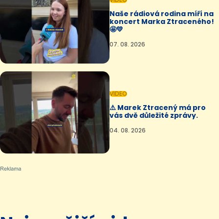
Naše rádiová rodina míří na
koncert Marka Ztraceného!
🤩💛
07. 08. 2026
VIDEO
⚠️ Marek Ztracený má pro
vás dvě důležité zprávy.
04. 08. 2026