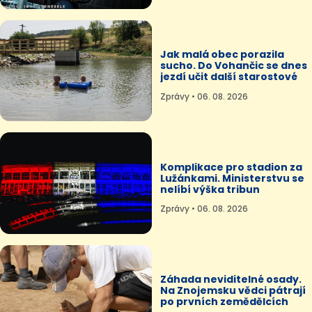
Jak malá obec porazila
sucho. Do Vohančic se dnes
jezdí učit další starostové
Zprávy • 06. 08. 2026
Komplikace pro stadion za
Lužánkami. Ministerstvu se
nelíbí výška tribun
Zprávy • 06. 08. 2026
Záhada neviditelné osady.
Na Znojemsku vědci pátrají
po prvních zemědělcích