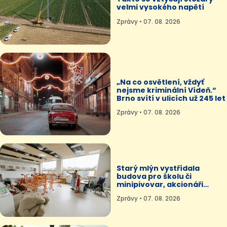
velmi vysokého napětí
Zprávy • 07. 08. 2026
„Na co osvětlení, vždyť
nejsme kriminální Vídeň.“
Brno svítí v ulicích už 245 let
Zprávy • 07. 08. 2026
Starý mlýn vystřídala
budova pro školu či
minipivovar, akcionáři
budou i občané
Zprávy • 07. 08. 2026