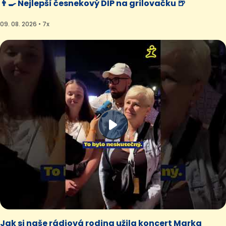
👨‍🍳 Nejlepší česnekový DIP na grilovačku 🍺
09. 08. 2026 • 7x
Jak si naše rádiová rodina užila koncert Marka