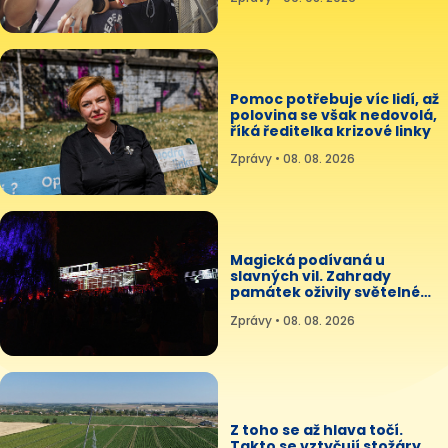
Pomoc potřebuje víc lidí, až
polovina se však nedovolá,
říká ředitelka krizové linky
Zprávy • 08. 08. 2026
Magická podívaná u
slavných vil. Zahrady
památek oživily světelné
projekce
Zprávy • 08. 08. 2026
Z toho se až hlava točí.
Takto se vztyčují stožáry