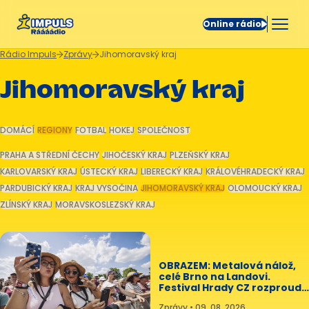
Online rádio
Rádio Impuls
Zprávy
Jihomoravský kraj
Jihomoravský kraj
DOMÁCÍ
REGIONY
FOTBAL
HOKEJ
SPOLEČNOST
PRAHA A STŘEDNÍ ČECHY
JIHOČESKÝ KRAJ
PLZEŇSKÝ KRAJ
KARLOVARSKÝ KRAJ
ÚSTECKÝ KRAJ
LIBERECKÝ KRAJ
KRÁLOVÉHRADECKÝ KRAJ
PARDUBICKÝ KRAJ
KRAJ VYSOČINA
JIHOMORAVSKÝ KRAJ
OLOMOUCKÝ KRAJ
ZLÍNSKÝ KRAJ
MORAVSKOSLEZSKÝ KRAJ
OBRAZEM: Metalová nálož,
celé Brno na Landovi.
Festival Hrady CZ rozproudil
Veveří
Zprávy • 09. 08. 2026