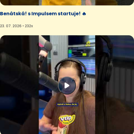
Benátská! s Impulsem startuje! 🔥
23. 07. 2026 • 232x