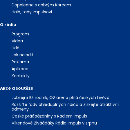
Dopoledne s dobrým Korcem
Haló, tady Impulsovi
O rádiu
Program
Videa
Lidé
Jak naladit
Reklama
Aplikace
Kontakty
Akce a soutěže
Jubilejní 10. ročník, O2 arena plná českých hvězd
Rozšiřte řady ohleduplných řidičů a získejte atraktivní
odměny
České práááázdniny s Rádiem Impuls
Víkendové Živááááky Rádia Impuls v srpnu