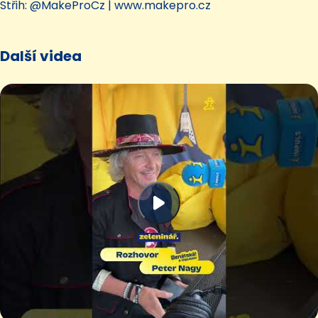
Střih: @MakeProCz | www.makepro.cz
Další videa