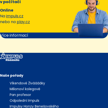
v počítači
Online
Na
impuls.cz
nebo na
play.cz
Více informací
Naše pořady
Víkendové Živááááky
Milionoví kolegové
Pan profesor
Odpolední Impuls
Impulsy Honzy Benešovského