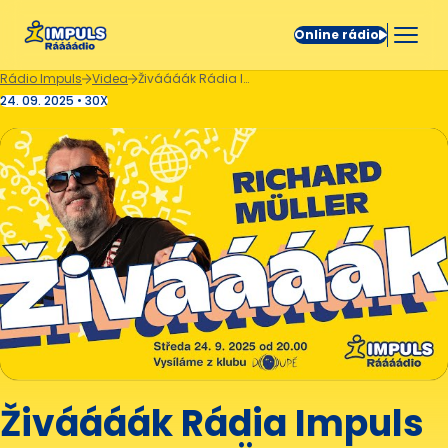
Online rádio
Rádio Impuls
Videa
Živáááák Rádia Impuls - RICHARD MÜLLER
24. 09. 2025 • 30X
Živáááák Rádia Impuls