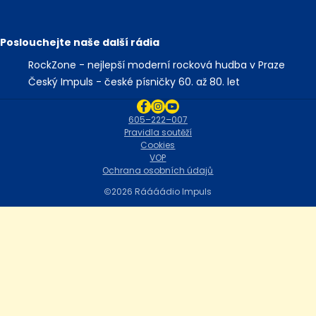
Poslouchejte naše další rádia
RockZone - nejlepší moderní rocková hudba v Praze
Český Impuls - české písničky 60. až 80. let
605–222–007
Pravidla soutěží
Cookies
VOP
Ochrana osobních údajů
2026 Ráááádio Impuls