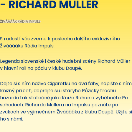
- RICHARD MÜLLER
ŽIVÁÁÁÁK RÁDIA IMPULS
S radostí vás zveme k poslechu dalšího exkluzivního
Živááááku Rádia Impuls.
Legenda slovenské i české hudební scény Richard Müller
v hlavní roli na pódiu v klubu Doupě.
Dejte si s ním naživo Cigaretku na dva ťahy, napište s ním
Knižný príbeh, dopřejte si u starýho Růžičky trochu
hazardu tak statečně jako Kníže Rohan a vyběhněte Po
schodoch. Richarda Müllera na Impulsu poznáte po
zvukoch ve výjimečném Živááááku z klubu Doupě. Užijte si
ho s námi.