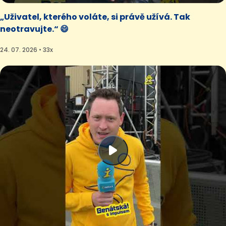
„Uživatel, kterého voláte, si právě užívá. Tak
neotravujte.“ 😄
24. 07. 2026 • 33x