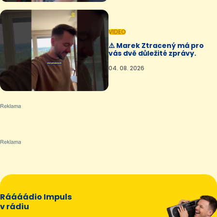
VIDEO
⚠️ Marek Ztracený má pro
vás dvě důležité zprávy.
04. 08. 2026
Ráááádio Impuls
v rádiu