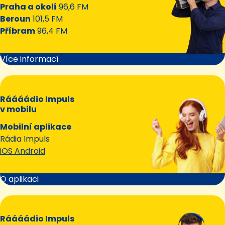
Praha a okolí
96,6 FM
Beroun
101,5 FM
Příbram
96,4 FM
Více informací
Ráááádio Impuls
v mobilu
Mobilní aplikace
Rádia Impuls
iOS Android
O aplikaci
Ráááádio Impuls